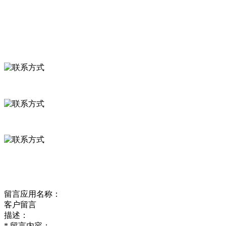
食品安全资讯
联系我们
联系方式
河北省保定市徐水县崔庄镇吴庄村
0312-8799456 18633256098
delishipin@yeah.net
给我留言
留言应用名称：
客户留言
描述：
*
留言内容：