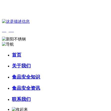
您好，欢迎来到 河北QY千亿食品 官方网站！
English
首页
关于我们
食品安全知识
食品安全资讯
联系我们