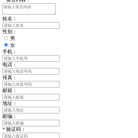
姓名：
性别：
男
女
手机：
电话：
传真：
邮箱：
地址：
邮编：
*
验证码：