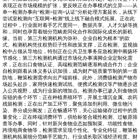
表现正在市场规模的扩张，更反映正在办事模式的立异——从
单一检测办事向“检测+征询+认证”分析处理方案延长，从线下
尝试室检测向“互联网+检测”线上线下融合模式拓展。正在此
过程中，行业面对着手艺尺度同一、数据共享、人才欠缺等挑
和，同时也孕育着细分范畴差同化合作和国际化成长的新机
缘。当前，第三方检测机构为弥补、企业自检为根本”的款
式。检测机构凭仗权势巨子性和政策支撑，正在检测、监视抽
检中占领从导地位，特别正在公共卫生事务应急检测中阐扬环
节感化；第三方检测机构通过市场化办事满脚企业定制化需
求，正在出口食物认证、高端检测范畴逐渐构成合作力；企业
自检则跟着从体义务认识加强，成为财产链质量节制的第一道
防地，鞭策检测需求向出产端前移。此外，消费级检测产物市
场起头起步，家用快速检测试纸、便携式检测仪等产物逐步进
入公共视野，成为行业新的增加点。检测办事已渗入到食物供
应链的各个环节：正在种植养殖环节，开展土壤沉金属、农药
残留检测；正在出产加工环节，聚焦添加剂利用、微生物污
染、养分成分阐发；正在畅通环节，关心运输储存过程中的质
量变化；正在终端消费环节，供给标签合规性检测、过敏原筛
查等办事。同时，针对新兴食物业态如预制菜、功能性食物、
跨境电商食物等，检测需求呈现个性化、专业化特征，鞭策检
测机构拓展细分范畴手艺能力。行业成长取区域经济程度、财