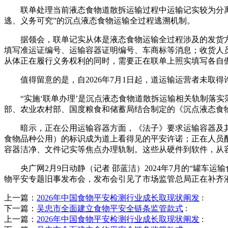
联单处理当前液态食物道散拆运输过程中运输记实较为分离、
逃、义务可究”的沉点液态食物运输全过程逃溯机制。
据领会，联单记实从体是液态食物运输全过程涉及的发货方
填写准运证编号、运输容器证明编号、车商标等消息；收货人
从体正在履行义务权利的同时，需要正在联单上照实填写各自
值得留意的是，自2026年7月1日起，道运输运营者未取得
“实施‘联单办理’是沉点液态食物道散拆运输相关轨制落实
部、农业农村部、国度粮食和储蓄局结合制定的《沉点液态食
暗示，正在公用运输容器方面，《法子》要求运输容器及其附件
食物品种公用）的标识成为道上看得见的平安许诺；正在人员
容器洁净、文件记实等焦点办理轨制。这些从硬件到软件，从容
央广网2月9日动静（记者 邵蓝洁）2024年7月的“罐车运
物平安专题旧事发布会，发布会引见了市场监管总局正在补齐
上一篇：
2026年中国食物平安检测行业成长取现状阐发
:
下一篇：
吴忠市全面建立食物平安全链条监管款式
:
上一篇：
2026年中国食物平安检测行业成长取现状阐发
: