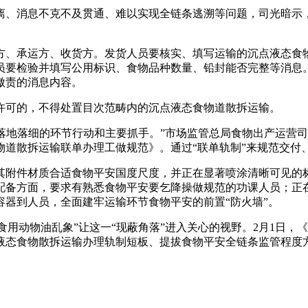
消息不克不及贯通、难以实现全链条逃溯等问题，司光暗示，
、承运方、收货方。发货人员要核实、填写运输的沉点液态食物
员要检验并填写公用标识、食物品种数量、铅封能否完整等消息
傲责的消息内容。
许可的，不得处置目次范畴内的沉点液态食物道散拆运输。
落地落细的环节行动和主要抓手。”市场监管总局食物出产运营
物道散拆运输联单办理工做规范》。通过“联单轨制”来规范交付
材质合适食物平安国度尺度，并正在显著喷涂清晰可见的标识，且
配备方面，要求有熟悉食物平安要乞降操做规范的功课人员；正
器到人员，全面建牢运输环节食物平安的前置“防火墙”。
输食用动物油乱象”让这一“现蔽角落”进入关心的视野。2月1日
液态食物散拆运输办理轨制短板、提拔食物平安全链条监管程度