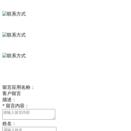
联系方式
河北省保定市徐水县崔庄镇吴庄村
0312-8799456 18633256098
delishipin@yeah.net
给我留言
留言应用名称：
客户留言
描述：
*
留言内容：
姓名：