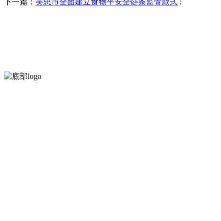
下一篇：
吴忠市全面建立食物平安全链条监管款式
:
河北QY千亿食品有限公司创建于1991年，是经省级注册的大型农产品
服务支持
关于我们
食品安全知识
食品安全资讯
联系我们