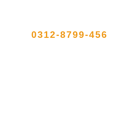
QUICK CONTACT US
0312-8799-456
加工出口企业，注册资金2000万元，总资产1亿多元。公司产品有速冻