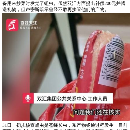
备用来炒菜时发觉了蛆虫。虽然双汇方面提出补偿200元并赠
送礼物，但卢密斯暗示曾经不敢再接管他们的产物。
31日，初步核查蛆虫是苍蝇长虫，系产物畅通过程发生，目前