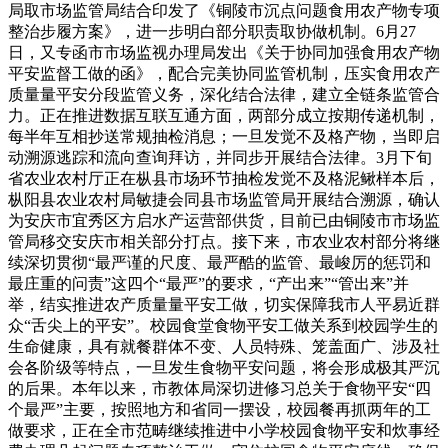
局取市场监管局结合印发了《铜陵市沉点问题食用农产物专项
整治步履方案》，进一步明白部分职责取协做机制。6月27
日，又专函市市场监视办理局发出《关于协同加强食用农产物
平安监督工做的函》，配合完美协同监管机制，压实食用农产
质量量平安分段监管义务，深化结合法律，建立全链条监管合
力。正在推进数据互联互通方面，两部分成立按期传递机制，
每半年互相抄送常规抽检消息；一旦发觉不及格产物，当即启
动溯源逃踪和流向查询拜访，并同步开展结合法律。3月下旬
省农业农村厅正在枞县市场环节抽检发觉不及格泥鳅样本后，
枞阳县农业农村局敏捷会同县市场监管局开展结合溯源，确认
为安庆市宜秀区方启水产运营部供货，目前已由铜陵市市场监
管局移交安庆市相关部分打点。接下来，市农业农村部分将继
续深切贯彻“最严谨的尺度、最严酷的监管、最峻厉的惩罚和
最庄重的问责”这四个“最严”的要求，“产出来”“管出来”并
举，结实推进农产质量量平安工做，切实保障我市人平易近群
众“舌尖上的平安”。校园食堂食物平安工做关系到校园学生的
生命健康，具有就餐群体不变、人员特殊、笼盖面广、涉及社
会各阶级等特点，一旦发生食物平安问题，将会形成极其严沉
的后果。本年以来，市教体局深切进修习总关于食物平安“四
个最严”主要，按照地方和省同一摆设，校园餐再抓两年的工
做要求，正在全市范畴继续推进中小学校园食物平安和炊事经