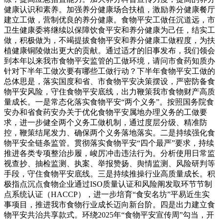
健康认识和素养。加强养分健康场合扶植，激励养分健康餐厅
建立工做，营制优良的养分健康。食物平安工做任沉道远，市
卫生健康委将继续以保障饮食平安和养分健康为己任，结实工
做，积极做为，不竭提拔食物平安和养分健康工做程度，为扶
植健康铜陵做出更大的贡献。通过适才的旧事发布，我们领会
到本年以来我市食物平安监管的工做环境，请问市食药知质办
针对下半年工做次要有哪些工做行动？下半年食物平安工做的
总体思是，落实国度和省、市食物平安决策摆设，严密防备食
物平安风险，守住食物平安底线，出力鞭策我市食物财产高质
量成长。一是常态化落实食物平安“两个义务”。按照国务院食
安办和省食药安办关于优化食物平安属地办理义务的工做要
求，进一步健全两个义务工做机制，通过度层分级、精准防
控，鞭策结尾发力、确保两个义务落地落实。二是持续强化食
物平安全链条监管。贯彻落实食物平安“四个最严”要求，持续
推进各类专项整治步履，峻厉冲击违法行为。分析使用日常监
视查抄、抽检监测、执案、举报赞扬、舆情监测、风险研判等
手段，守住食物平安底线。三是持续推操行业高质量成长。积
极指点沉点食物企业通过ISO质量认证和风险阐发取环节节制
点系统认证（HACCP），进一步培育“食安名坊”平易近生实
事项目，推进我市食物行业成长迈向新台阶。四是出力建立食
物平安共治共享款式。环绕2025年“食物平安宣传周”勾当，开