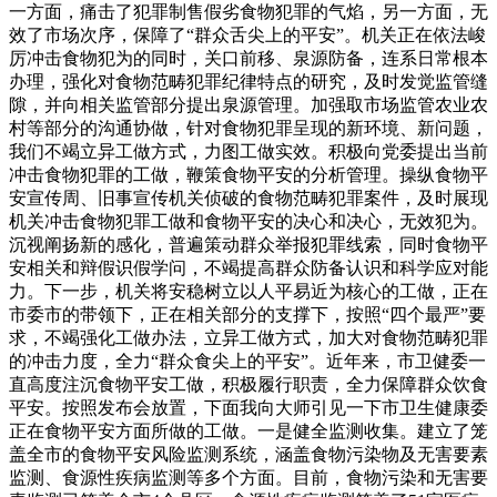
一方面，痛击了犯罪制售假劣食物犯罪的气焰，另一方面，无
效了市场次序，保障了“群众舌尖上的平安”。机关正在依法峻
厉冲击食物犯为的同时，关口前移、泉源防备，连系日常根本
办理，强化对食物范畴犯罪纪律特点的研究，及时发觉监管缝
隙，并向相关监管部分提出泉源管理。加强取市场监管农业农
村等部分的沟通协做，针对食物犯罪呈现的新环境、新问题，
我们不竭立异工做方式，力图工做实效。积极向党委提出当前
冲击食物犯罪的工做，鞭策食物平安的分析管理。操纵食物平
安宣传周、旧事宣传机关侦破的食物范畴犯罪案件，及时展现
机关冲击食物犯罪工做和食物平安的决心和决心，无效犯为。
沉视阐扬新的感化，普遍策动群众举报犯罪线索，同时食物平
安相关和辩假识假学问，不竭提高群众防备认识和科学应对能
力。下一步，机关将安稳树立以人平易近为核心的工做，正在
市委市的带领下，正在相关部分的支撑下，按照“四个最严”要
求，不竭强化工做办法，立异工做方式，加大对食物范畴犯罪
的冲击力度，全力“群众食尖上的平安”。近年来，市卫健委一
直高度注沉食物平安工做，积极履行职责，全力保障群众饮食
平安。按照发布会放置，下面我向大师引见一下市卫生健康委
正在食物平安方面所做的工做。一是健全监测收集。建立了笼
盖全市的食物平安风险监测系统，涵盖食物污染物及无害要素
监测、食源性疾病监测等多个方面。目前，食物污染和无害要