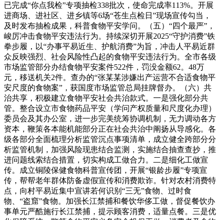
已完成“你点我检”专项抽检338批次，使命完成率113%。开展
进商场、进社区、进乡镇等6场“苍生点检日”现场宣传勾当，
及时发布抽检成果，科普食物平安学问。（五）“四个最严”，
峻厉冲击食物平安违法行为。持续深切开展2025“守护消费”铁
拳步履，以“办事平易近生、护航消费”为旨，冲击人平易近群
众反映强烈、社会风险性凸起的食物平安违法行为。全市各级
市场监管部分办结食物平安案件522件，罚没金额62。48万
元，移送机关2件。查办的“张某某涉嫌出产运营不合适食物平
安尺度的食物案”，获国度市场监管总局挂牌督办。（六）共
治共享，积极建立食物平安社会共治款式。一是强化部分共
管。整合设立市食物药品平安（学问产权质量和尺度化办理）
委员会及其办公室，进一步完美统筹协调机制，无力调动各方
资本，鞭策各本能机能部分正在社会共治中阐扬从导感化。各
级各部分全面梳理分析监管沉点事项清单，成立健全跨部分分
析监管机制，加强风险现患结合监测，实施结合抽查查抄，推
进问题线索结合措置，切实构成工做合力。二是细化工做宣
传。成立铜陵保健食物科普宣传团，开展“银龄步履”专项宣
传，帮帮老年群体防备虚假宣传和消费欺诈。针对农村消费特
点，向村平易近集中宣讲若何识别“三无”食物、过时食
物、“盗窟”食物。加强长江禁捕和餐饮华侈工做，督促餐饮办
事单元严酷施行长江禁捕，提示顾客消费，适量点餐。三是优