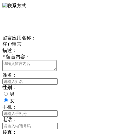
delishipin@yeah.net
给我留言
留言应用名称：
客户留言
描述：
*
留言内容：
姓名：
性别：
男
女
手机：
电话：
传真：