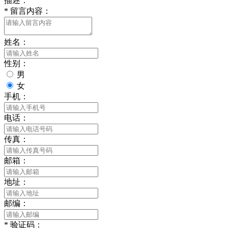
描述：
*
留言内容：
姓名：
性别：
男
女
手机：
电话：
传真：
邮箱：
地址：
邮编：
*
验证码：