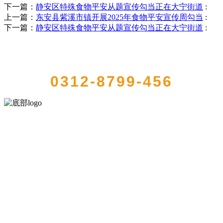
下一篇：
静安区特殊食物平安从题宣传勾当正在大宁街道
:
上一篇：
东安县紫溪市镇开展2025年食物平安宣传周勾当
:
下一篇：
静安区特殊食物平安从题宣传勾当正在大宁街道
:
QUICK CONTACT US
0312-8799-456
河北QY千亿食品有限公司创建于1991年，是经省级注册的大型农产品
加工出口企业，注册资金2000万元，总资产1亿多元。公司产品有速冻
甜糯玉米，芦笋，青豆，草莓，花菜，青刀豆，混合菜，胡萝卜等。
服务支持
关于我们
食品安全知识