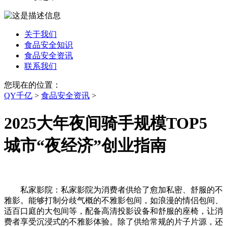
关于我们
食品安全知识
食品安全资讯
联系我们
您现在的位置：
QY千亿
>
食品安全资讯
>
2025大年夜间骑手规模TOP5
城市“夜经济”创业指南
私家影院：私家影院为消费者供给了愈加私密、舒服的不
雅影。能够打制分歧气概的不雅影包间，如浪漫的情侣包间、
适百口庭的大包间等，配备高清投影设备和舒服的座椅，让消
费者享受沉浸式的不雅影体验。除了供给常规的片子片源，还