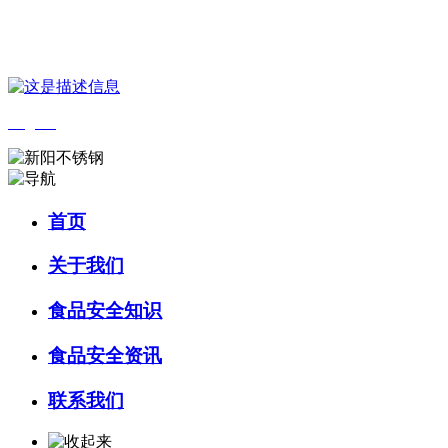
您好，欢迎来到 河北QY千亿食品 官方网站！
English
首页
关于我们
食品安全知识
食品安全资讯
联系我们