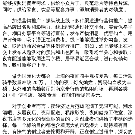
能够按照消费者需求，供给小众片子、典范老片等特色片源。
同时，供给零食、饮品等配套办事，添加消费者的对劲度 。
加强营销推广：操纵线上线下多种渠道进行营销推广，提
高品牌出名度和影响力。线上能够通过社交平台、美食保举平
台、糊口办事平台等进行宣传，发布产物消息、优惠勾当、用
户评价等，吸引潜正在消费者。线下能够通过举办勾当、发
放、取周边商家合做等体例进行推广。例如，酒吧能够正在社
交上发布从题派对的预告和出色回首，吸引粉丝关心和参取；
夜宵配送能够取周边写字楼、居平易近区合做，进行促销勾
当，吸引新客户下单。
做为国际化大都会，上海的夜间骑手规模复杂，每日活跃
骑手数量冲破 20 万 。上海的夜，灯火灿烂，贸易勾当极为丰
硕，从外滩的高档餐厅到南京步行街的热闹商场，再到各类
24 小时便当店、深夜食堂，夜间消费场景多元。
对于创业者而言，夜经济这片范畴充满了无限可能。潮水
酒吧、从题夜店、夜宵配送、私家影院、夜间健身工做室、深
夜书店等多元化的创业标的目的，为创业者们供给了丰硕的选
择。每一个标的目的都包含着庞大的市场潜力，期待着有目
光、有怯气的创业者去挖掘和开辟。正在创业过程中，深切的