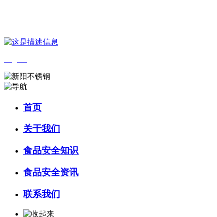
您好，欢迎来到 河北QY千亿食品 官方网站！
English
首页
关于我们
食品安全知识
食品安全资讯
联系我们