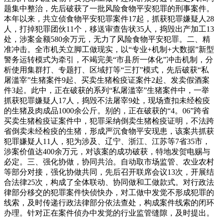
题集中整治，先后破获了一批风险食物平安犯罪的刑事案件。
本年以来，共立侦食物平安犯罪案件17起，抓获犯罪嫌疑人28
人，打掉犯罪团伙11个，移送审查告状35人，捣毁出产加工13
处，涉案金额580余万元，无力了风险食物平安犯罪。二、精
准冲击。全市机关立脚工做现实，以“专业+机制+大数据”新型
警务运转模式为牵引，不竭完美“市县所一体化”冲击机制，分
析使用集群打、专题打、区域打等“三打”模式，先后破获“私
屠滥宰”生猪案件9起、买卖生猪检疫证案件2起、发卖假酒案
件3起。此中，正在破获的系列“私屠滥宰”生猪案件中，一举
抓获犯罪嫌疑人17人，捣毁不法屠宰9处，现场查扣未经检疫
的生猪及肉成品1000余公斤。别的，正在破获的“4。06”跨省
买卖生猪检疫证案件中，犯罪采纳倒卖生猪检疫证明，不法跨
省倒卖未经检疫的生猪，形成严沉食物平安现患，该案共抓获
犯罪嫌疑人11人，犯为涉及、辽宁、浙江、江苏等7省35市，
涉案价值达400余万元，对该案的成功破获，特地发贺电赐与
必定。三、强化协做，协同共治。自动取市场监管、农业农村
等部分对接，强化协做共同，先后召开联席会议13次，开展结
合法律25次，构成了全体联动、协同做和工做款式。对行政法
律部分移交的犯罪案件快侦快办，对工做中发觉不形成犯罪的
线索，及时传递行政法律部分依法查处，构成案件线索的闭环
办理。针对正在案件侦办中发觉的行业监管缝隙，及时提出。