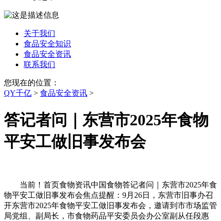
关于我们
食品安全知识
食品安全资讯
联系我们
您现在的位置：
QY千亿
>
食品安全资讯
>
答记者问｜东营市2025年食物
平安工做旧事发布会
当前！首页食物资讯中国食物答记者问｜东营市2025年食
物平安工做旧事发布会焦点提醒：9月26日，东营市旧事办召
开东营市2025年食物平安工做旧事发布会，邀请到市市场监管
局党组、副局长，市食物药品平安委员会办公室副从任段惠