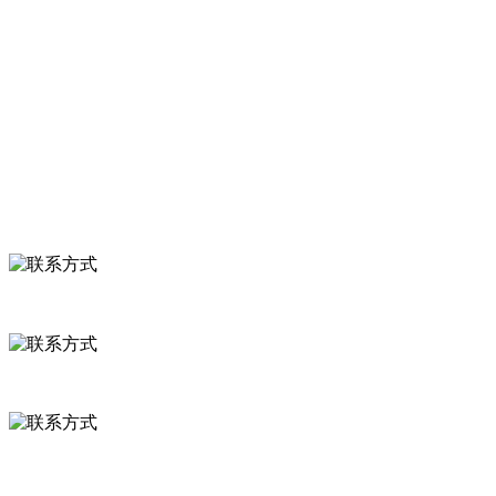
关于我们
食品安全知识
食品安全资讯
联系我们
联系方式
河北省保定市徐水县崔庄镇吴庄村
0312-8799456 18633256098
delishipin@yeah.net