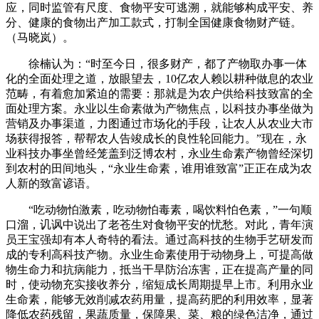
应，同时监管有尺度、食物平安可逃溯，就能够构成平安、养
分、健康的食物出产加工款式，打制全国健康食物财产链。
（马晓岚）。
徐楠认为：“时至今日，很多财产，都了产物取办事一体
化的全面处理之道，放眼望去，10亿农人赖以耕种做息的农业
范畴，有着愈加紧迫的需要：那就是为农户供给科技致富的全
面处理方案。永业以生命素做为产物焦点，以科技办事坐做为
营销及办事渠道，力图通过市场化的手段，让农人从农业大市
场获得报答，帮帮农人告竣成长的良性轮回能力。”现在，永
业科技办事坐曾经笼盖到泛博农村，永业生命素产物曾经深切
到农村的田间地头，“永业生命素，谁用谁致富”正正在成为农
人新的致富谚语。
“吃动物怕激素，吃动物怕毒素，喝饮料怕色素，”一句顺
口溜，讥讽中说出了老苍生对食物平安的忧愁。对此，青年演
员王宝强却有本人奇特的看法。通过高科技的生物手艺研发而
成的专利高科技产物。永业生命素使用于动物身上，可提高做
物生命力和抗病能力，抵当干旱防治冻害，正在提高产量的同
时，使动物充实接收养分，缩短成长周期提早上市。利用永业
生命素，能够无效削减农药用量，提高药肥的利用效率，显著
降低农药残留，果蔬质量，保障果、菜、粮的绿色洁净，通过