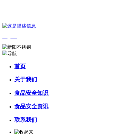
您好，欢迎来到 河北QY千亿食品 官方网站！
English
首页
关于我们
食品安全知识
食品安全资讯
联系我们