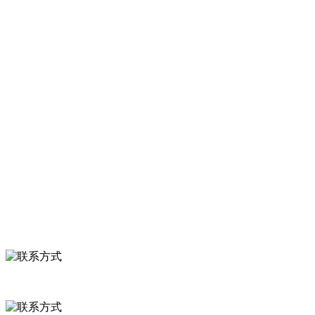
河北QY千亿食品有限公司创建于1991年，是经省级注册的大型农产品
加工出口企业，注册资金2000万元，总资产1亿多元。公司产品有速冻
甜糯玉米，芦笋，青豆，草莓，花菜，青刀豆，混合菜，胡萝卜等。
服务支持
关于我们
食品安全知识
食品安全资讯
联系我们
联系方式
河北省保定市徐水县崔庄镇吴庄村