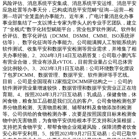
风险评估、消息系统平安集成、消息系统平安运维、消息平安
应急处置等办事天分，已构成消息平安范畴“征询—运营—检
测—培训”全笼盖的办事能力。近年来，广电计量消息化办事
事业部集结了一支以博士专家为带头人的专业手艺团队，建立
了“全栈式”数字化转型赋能平台，营业包罗软件测试、软件制
价评估、数字化评估（DCMM、DSMM、CMMI、ISO系统评
估等）、数字化征询等办事能力。公司能满脚人工智能系统的
软件测试、收集平安和数据平安检测等营业需求，并堆集了相
关办事经验。2、2024年3月14日互动易答复：公司取小鹏汽车
有营业合做，营业有涉及eVTOL，目前营业量占公司总体营
业比例较小。3、2023年3月1日互动易：公司环绕数字化摆设
了包罗DCMM、数据管理、数据平安、软件测评等手艺线。
目前，公司是全国现有12家指定DCMM评估构之一；公司的
软件测评营业量增速较快，数据管理和数据平安营业正正在培
育期。4、按照2024年3月27日互动易：乳成品，保健食物，休
闲食物，粮食加工品都是我们沉点的客户。公司食物检测包罗
养分物质检测、无害物质检测、辅帮材料及食物添加剂检测
等。公司供给的食物检测办事，次要是按照国度目标来检测食
物中的无害物质，为食物平安供给根本手艺支持和决策根据，
支持把关食物平安，帮帮食物企业规避风险，保障消费者饮食
安心和平安利用。5、按照2023年9月27日互动易：公司已取华