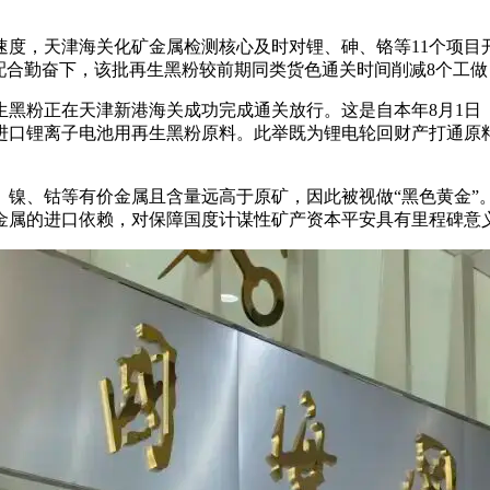
，天津海关化矿金属检测核心及时对锂、砷、铬等11个项目
配合勤奋下，该批再生黑粉较前期同类货色通关时间削减8个工做
生黑粉正在天津新港海关成功完成通关放行。这是自本年8月1
进口锂离子电池用再生黑粉原料。此举既为锂电轮回财产打通原
、钴等有价金属且含量远高于原矿，因此被视做“黑色黄金”
金属的进口依赖，对保障国度计谋性矿产资本平安具有里程碑意