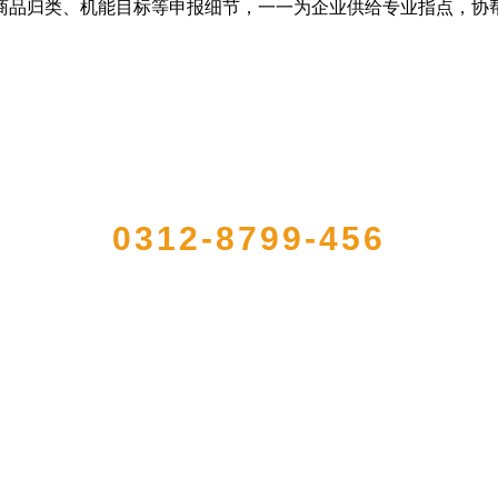
品归类、机能目标等申报细节，一一为企业供给专业指点，协
QUICK CONTACT US
0312-8799-456
加工出口企业，注册资金2000万元，总资产1亿多元。公司产品有速冻