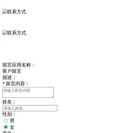
河北省保定市徐水县崔庄镇吴庄村
0312-8799456 18633256098
delishipin@yeah.net
给我留言
留言应用名称：
客户留言
描述：
*
留言内容：
姓名：
性别：
男
女