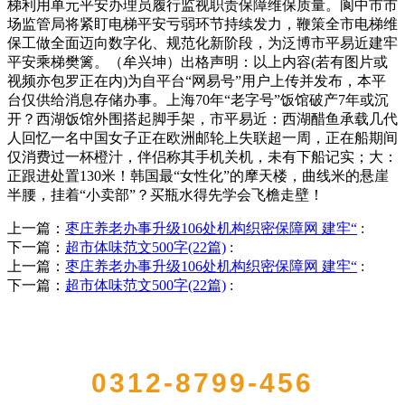
梯利用单元平安办理员履行监视职责保障维保质量。阆中市市
场监管局将紧盯电梯平安亏弱环节持续发力，鞭策全市电梯维
保工做全面迈向数字化、规范化新阶段，为泛博市平易近建牢
平安乘梯樊篱。（牟兴坤）出格声明：以上内容(若有图片或
视频亦包罗正在内)为自平台“网易号”用户上传并发布，本平
台仅供给消息存储办事。上海70年“老字号”饭馆破产7年或沉
开？西湖饭馆外围搭起脚手架，市平易近：西湖醋鱼承载几代
人回忆一名中国女子正在欧洲邮轮上失联超一周，正在船期间
仅消费过一杯橙汁，伴侣称其手机关机，未有下船记实；大：
正跟进处置130米！韩国最“女性化”的摩天楼，曲线米的悬崖
半腰，挂着“小卖部”？买瓶水得先学会飞檐走壁！
上一篇：
枣庄养老办事升级106处机构织密保障网 建牢“
:
下一篇：
超市体味范文500字(22篇)
:
上一篇：
枣庄养老办事升级106处机构织密保障网 建牢“
:
下一篇：
超市体味范文500字(22篇)
:
QUICK CONTACT US
0312-8799-456