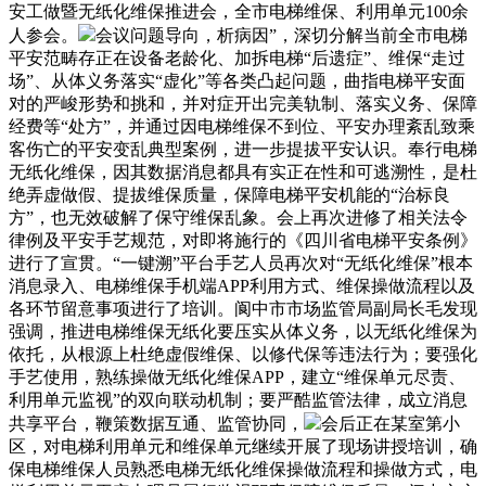
安工做暨无纸化维保推进会，全市电梯维保、利用单元100余
人参会。
会议问题导向，析病因”，深切分解当前全市电梯
平安范畴存正在设备老龄化、加拆电梯“后遗症”、维保“走过
场”、从体义务落实“虚化”等各类凸起问题，曲指电梯平安面
对的严峻形势和挑和，并对症开出完美轨制、落实义务、保障
经费等“处方”，并通过因电梯维保不到位、平安办理紊乱致乘
客伤亡的平安变乱典型案例，进一步提拔平安认识。奉行电梯
无纸化维保，因其数据消息都具有实正在性和可逃溯性，是杜
绝弄虚做假、提拔维保质量，保障电梯平安机能的“治标良
方”，也无效破解了保守维保乱象。会上再次进修了相关法令
律例及平安手艺规范，对即将施行的《四川省电梯平安条例》
进行了宣贯。“一键溯”平台手艺人员再次对“无纸化维保”根本
消息录入、电梯维保手机端APP利用方式、维保操做流程以及
各环节留意事项进行了培训。阆中市市场监管局副局长毛发现
强调，推进电梯维保无纸化要压实从体义务，以无纸化维保为
依托，从根源上杜绝虚假维保、以修代保等违法行为；要强化
手艺使用，熟练操做无纸化维保APP，建立“维保单元尽责、
利用单元监视”的双向联动机制；要严酷监管法律，成立消息
共享平台，鞭策数据互通、监管协同，
会后正在某室第小
区，对电梯利用单元和维保单元继续开展了现场讲授培训，确
保电梯维保人员熟悉电梯无纸化维保操做流程和操做方式，电