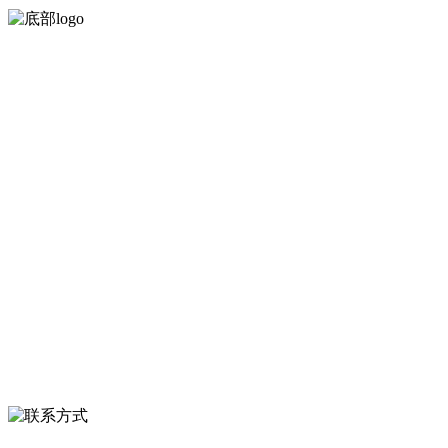
河北QY千亿食品有限公司创建于1991年，是经省级注册的大型农产品
加工出口企业，注册资金2000万元，总资产1亿多元。公司产品有速冻
甜糯玉米，芦笋，青豆，草莓，花菜，青刀豆，混合菜，胡萝卜等。
服务支持
关于我们
食品安全知识
食品安全资讯
联系我们
联系方式