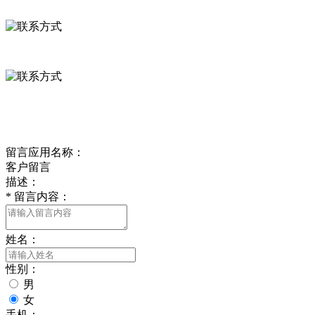
河北省保定市徐水县崔庄镇吴庄村
0312-8799456 18633256098
delishipin@yeah.net
给我留言
留言应用名称：
客户留言
描述：
*
留言内容：
姓名：
性别：
男
女
手机：