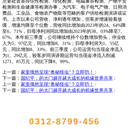
次要处置靠得住性检测、理化检测、电磁兼容检测、产物平安
检测和生命健康等检测办事，为汽车、电子电气产物、日用消
费品、工业品、食物农产物取等范畴的客户供给检测演讲或证
书。上市以来公司营收、净利逐年增加，但客岁增速较着放
缓，增速均降至个位数，营收同比增加由2023年的24。64%降
至6。71%，归母净利润同比增加由2023年的38。03%降至7。
67%。本年前三季度，公司继续维持个位数增加势头，停业收
入为5。97亿元，同比增加8。31%；归母净利润为1。55亿
元，同比增加8。33%。前三季度，公司运营勾当现金净流入
为1。29亿元，较客岁同演讲期运营勾当现金净流入削减
1271。85万元，同比下降8。99%。
上一篇：
家里俄然呈现“奥秘怪虫”？立即扔！
:
下一篇：
国纪平：的大门越开越大成长的机缘世界共享
:
上一篇：
家里俄然呈现“奥秘怪虫”？立即扔！
:
下一篇：
国纪平：的大门越开越大成长的机缘世界共享
:
QUICK CONTACT US
0312-8799-456