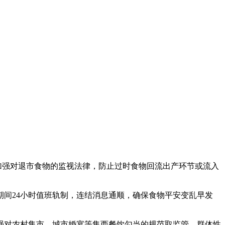
加强对退市食物的监视法律，防止过时食物回流出产环节或流入
间24小时值班轨制，连结消息通顺，确保食物平安变乱早发
对农村集市、城市婚宴等集西餐饮勾当的规范取监管，群体性