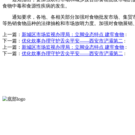
食物中毒和食源性疾病的发生。
通知要求，各地、各相关部分加强对食物批发市场、集贸市场
等热销食物品种的法律抽检和市场放哨力度。加强对食物展销
上一篇：
新城区市场监视办理局：立脚业态特点 建牢食物
:
下一篇：
优化炊事办理守护舌尖平安——西安市浐灞第二
:
上一篇：
新城区市场监视办理局：立脚业态特点 建牢食物
:
下一篇：
优化炊事办理守护舌尖平安——西安市浐灞第二
:
河北QY千亿食品有限公司创建于1991年，是经省级注册的大型农产品
服务支持