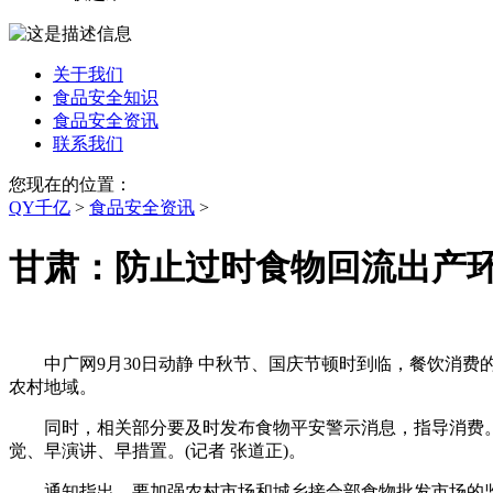
关于我们
食品安全知识
食品安全资讯
联系我们
您现在的位置：
QY千亿
>
食品安全资讯
>
甘肃：防止过时食物回流出产
中广网9月30日动静 中秋节、国庆节顿时到临，餐饮消费
农村地域。
同时，相关部分要及时发布食物平安警示消息，指导消费。提
觉、早演讲、早措置。(记者 张道正)。
通知指出，要加强农村市场和城乡接合部食物批发市场的监