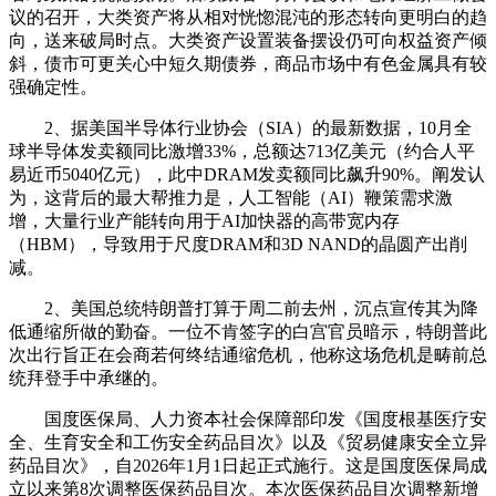
议的召开，大类资产将从相对恍惚混沌的形态转向更明白的趋
向，送来破局时点。大类资产设置装备摆设仍可向权益资产倾
斜，债市可更关心中短久期债券，商品市场中有色金属具有较
强确定性。
2、据美国半导体行业协会（SIA）的最新数据，10月全
球半导体发卖额同比激增33%，总额达713亿美元（约合人平
易近币5040亿元），此中DRAM发卖额同比飙升90%。阐发认
为，这背后的最大帮推力是，人工智能（AI）鞭策需求激
增，大量行业产能转向用于AI加快器的高带宽内存
（HBM），导致用于尺度DRAM和3D NAND的晶圆产出削
减。
2、美国总统特朗普打算于周二前去州，沉点宣传其为降
低通缩所做的勤奋。一位不肯签字的白宫官员暗示，特朗普此
次出行旨正在会商若何终结通缩危机，他称这场危机是畴前总
统拜登手中承继的。
国度医保局、人力资本社会保障部印发《国度根基医疗安
全、生育安全和工伤安全药品目次》以及《贸易健康安全立异
药品目次》，自2026年1月1日起正式施行。这是国度医保局成
立以来第8次调整医保药品目次。本次医保药品目次调整新增