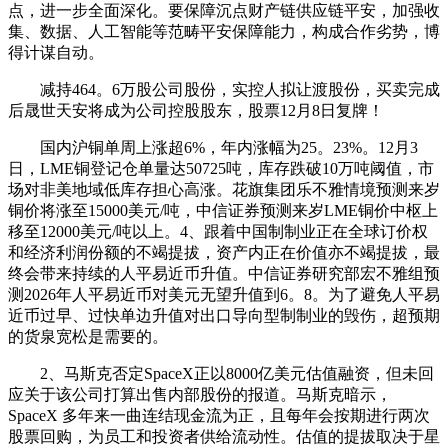
点，进一步全面深化。要保障沉点财产链供应链平安，加强收
集、数据、人工智能等范畴平安保障能力，构成合作劣势，博
得计谋自动。
减持464。6万股公司股份，实控人拟让渡股份，买卖完成
后晟世天安将成为公司控股股东，股票12月8日复牌！
国内沪铜单周上涨超6%，年内涨幅为25。23%。12月3
日，LME铜登记仓单量达50725吨，库存跌破10万吨阈值，市
场对非美地域低库存担心高涨。花旗集团乐不雅情境预测来岁
铜价将涨至15000美元/吨，中信证券预测来岁LME铜价中枢上
移至12000美元/吨以上。4、跟着中国制制业正在全球订价权
和经济利润份额的不竭提拔，资产内正在价值亦不竭提拔，最
终会带来持续的人平易近币升值。中信证券研究部宏不雅组预
测2026年人平易近币对美元无望升值到6。8。为了避免人平易
近币过早、过快单边升值对出口导向型制制业的毁伤，超预期
的货泉宽松是需要的。
2、马斯克否定SpaceX正以8000亿美元估值融资，但未回
应关于该公司打算出售内部股份的报道。马斯克暗示，
SpaceX 多年来一曲连结现金流为正，且每年会按期进行两次
股票回购，为员工和投资者供给流动性。估值的提拔取决于星