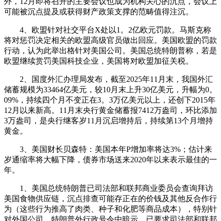
外，12月即将召开的主要会议也成为机构关心的沉点，会议上
可能被沉点提及或获得财产政策支撑的范畴值得注沉。
4、欧盟针对社交平台X处以1。2亿欧元罚款。马斯克称
将对惩罚决定相关的欧盟高级官员做出回应。美国欧盟的罚款
行动，认为此举出格针对美国公司。美国总统特朗普称，若是
欧盟继续赏罚美国科技企业，美国将对欧盟加征关税。
2、国度外汇办理局发布，截至2025年11月末，我国外汇
储蓄规模为33464亿美元，较10月末上升30亿美元，升幅为0。
09%，持续四个月不变正在3。3万亿美元以上，还创下2015年
12月以来新高。11月末央行黄金储蓄报7412万盎司，环比添加
3万盎司，是央行继客岁11月沉启增持后，持续第13个月增持
黄金。
3、美国财长贝森特：美国本年P增加率将达3%；估计来
岁通缩率将大幅下降，债券市场送来2020年以来表示最佳的一
年。
1、美国总统特朗普已司法部和联邦商业委员会查询拜访
美国食物供应链，沉点排查可能存正在的价钱及其他反合作行
为（这些行为推高了肉类、种子和化肥等商品成本），特别针
对外国公司。特朗普外行政号令中暗示，已要求司法部和联邦