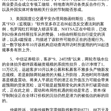
商业委员会成立专项工做组，特地查询拜访各类反合作行为，
以及外国实体对食物相关行业的节制能否形成。
3、美国国度公交通平安办理局致函特斯拉，指出
其“FSD（监视版）”软件至多存正在80起违反交通法则的案
例，包罗闯红灯和驶入错误车道。NHTSA正在中暗示，已收
到62份来自特斯拉车从的赞扬、14份由特斯拉自行提交的演
讲，以及4篇报道，均描述了该软件可能存正在的违规行为。
这一数字较本年10月该机构启动查询拜访时所援用的约50起违
规事务有所上升。
5、中信证券暗示，客岁“9。24行情”以来，两轮市场水位
的全体抬升都伴跟着融资规模的系统性抬升，合计净增了1。
11万亿元，远超客岁10月以来公募和私募客不雅多头产物新发
总规模。若是剔除两轮融资的大幅上升阶段，其他时间市场根
基是横盘震动。将来人平易近币的潜正在升值压力可能会带来
超预期的货泉宽松，这可能是超预期变化的来历并打破震动款
式，正在此之前，震动和布局性机遇的轮动是常态，资本/保
守制制业正在全球订价权的沉估仍然是潜力的被低估的标的目
的。
仲裁胜诉，河南传媒数字需领取残剩货款8771。88万元及