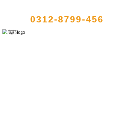
QUICK CONTACT US
0312-8799-456
河北QY千亿食品有限公司创建于1991年，是经省级注册的大型农产品
加工出口企业，注册资金2000万元，总资产1亿多元。公司产品有速冻
甜糯玉米，芦笋，青豆，草莓，花菜，青刀豆，混合菜，胡萝卜等。
服务支持
关于我们
食品安全知识
食品安全资讯
联系我们