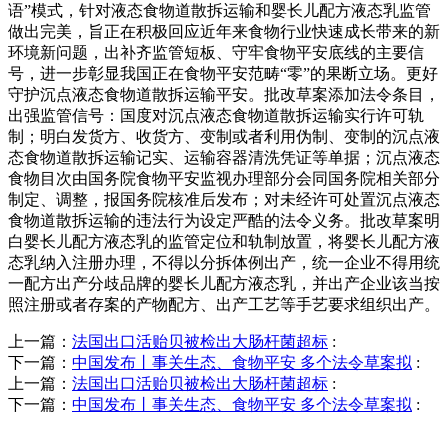
语”模式，针对液态食物道散拆运输和婴长儿配方液态乳监管
做出完美，旨正在积极回应近年来食物行业快速成长带来的新
环境新问题，出补齐监管短板、守牢食物平安底线的主要信
号，进一步彰显我国正在食物平安范畴“零”的果断立场。更好
守护沉点液态食物道散拆运输平安。批改草案添加法令条目，
出强监管信号：国度对沉点液态食物道散拆运输实行许可轨
制；明白发货方、收货方、变制或者利用伪制、变制的沉点液
态食物道散拆运输记实、运输容器清洗凭证等单据；沉点液态
食物目次由国务院食物平安监视办理部分会同国务院相关部分
制定、调整，报国务院核准后发布；对未经许可处置沉点液态
食物道散拆运输的违法行为设定严酷的法令义务。批改草案明
白婴长儿配方液态乳的监管定位和轨制放置，将婴长儿配方液
态乳纳入注册办理，不得以分拆体例出产，统一企业不得用统
一配方出产分歧品牌的婴长儿配方液态乳，并出产企业该当按
照注册或者存案的产物配方、出产工艺等手艺要求组织出产。
上一篇：
法国出口活贻贝被检出大肠杆菌超标
:
下一篇：
中国发布丨事关生态、食物平安 多个法令草案拟
:
上一篇：
法国出口活贻贝被检出大肠杆菌超标
:
下一篇：
中国发布丨事关生态、食物平安 多个法令草案拟
: