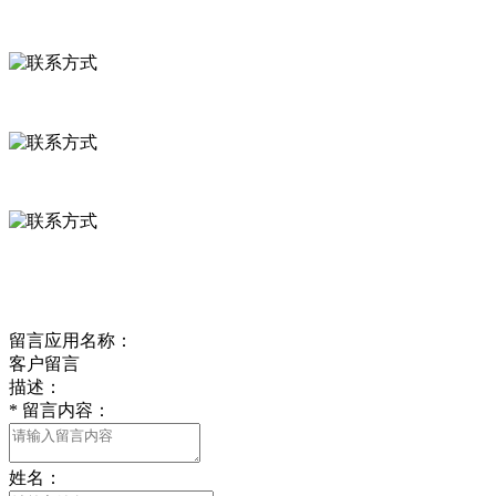
联系方式
河北省保定市徐水县崔庄镇吴庄村
0312-8799456 18633256098
delishipin@yeah.net
给我留言
留言应用名称：
客户留言
描述：
*
留言内容：
姓名：