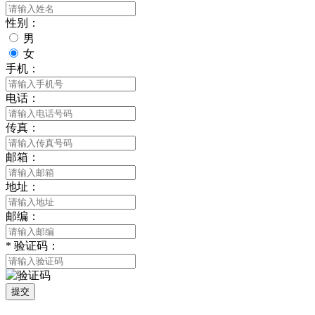
性别：
男
女
手机：
电话：
传真：
邮箱：
地址：
邮编：
*
验证码：
提交