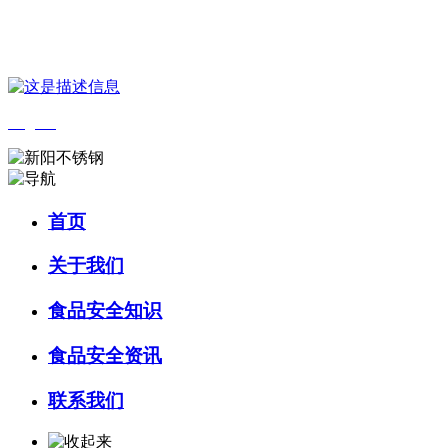
您好，欢迎来到 河北QY千亿食品 官方网站！
English
首页
关于我们
食品安全知识
食品安全资讯
联系我们