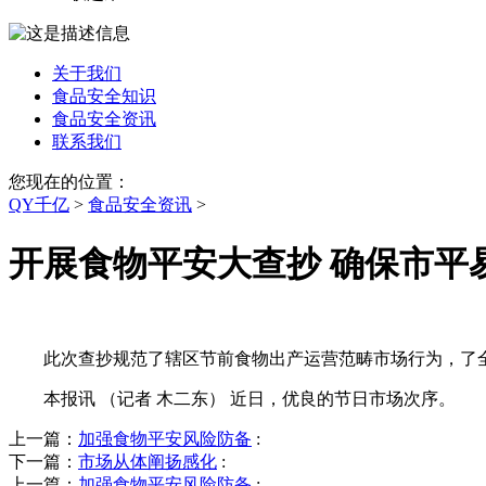
关于我们
食品安全知识
食品安全资讯
联系我们
您现在的位置：
QY千亿
>
食品安全资讯
>
开展食物平安大查抄 确保市平
此次查抄规范了辖区节前食物出产运营范畴市场行为，了全
本报讯 （记者 木二东） 近日，优良的节日市场次序。
上一篇：
加强食物平安风险防备
:
下一篇：
市场从体阐扬感化
:
上一篇：
加强食物平安风险防备
: