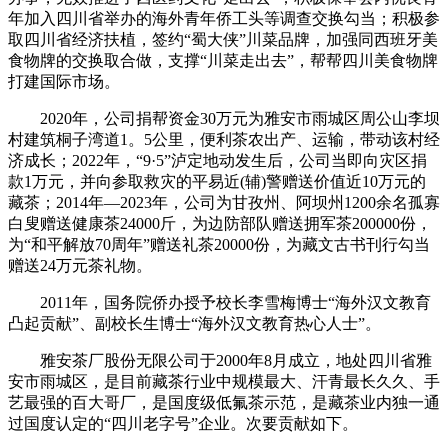
年加入四川省举办的海外青年侨工头等调查交换勾当；积极参
取四川省经济扶植，签约“蜀大侠”川菜品牌，加强同西班牙美
食物牌的交换取合做，支撑“川菜走出去”，帮帮四川美食物牌
打建国际市场。
2020年，公司捐帮资金30万元为雅安市雨城区周公山李坝
村建筑桐子湾道1。5公里，便利茶农出产、运输，带动该村经
济成长；2022年，“9·5”泸定地动发生后，公司当即向灾区捐
款1万元，并向参取救灾的平易近(辅)警赠送价值近10万元的
藏茶；2014年—2023年，公司为甘孜州、阿坝州1200余名孤寡
白叟赠送健康茶24000斤，为边防部队赠送拥军茶200000份，
为“和平解放70周年”赠送礼茶20000份，为藏文古书刊行勾当
赠送24万元茶礼物。
2011年，国务院侨办授予校长李雪梅博士“海外汉文教育
凸起贡献”、副校长生博士“海外汉文教育热心人士”。
雅安茶厂股份无限公司于2000年8月成立，地处四川省雅
安市雨城区，是目前藏茶行业中规模最大、汗青最长久久、手
艺最强的百大哥厂，是国度级低氟茶示范，是藏茶业内独一通
过国度认定的“四川老字号”企业。次要贡献如下。