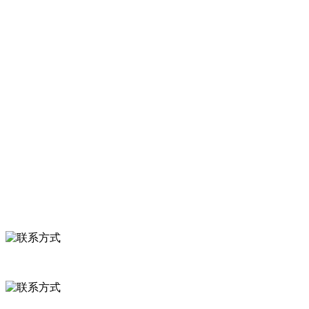
加工出口企业，注册资金2000万元，总资产1亿多元。公司产品有速冻
甜糯玉米，芦笋，青豆，草莓，花菜，青刀豆，混合菜，胡萝卜等。
服务支持
关于我们
食品安全知识
食品安全资讯
联系我们
联系方式
河北省保定市徐水县崔庄镇吴庄村