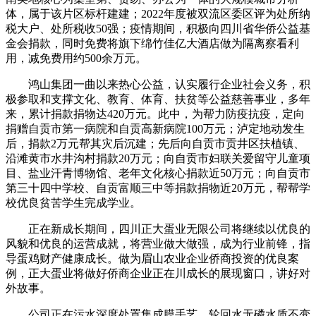
体，属于该片区标杆建建；2022年度被双流区委区评为处所纳
税大户、处所税收50强；疫情期间，积极向四川省华侨公益基
金会捐款，同时免费将旗下绵竹佳亿大酒店做为隔离察看利
用，减免费用约500余万元。
鸿山集团一曲以来热心公益，认实履行企业社会义务，积
极参取和支撑文化、教育、体育、扶贫等公益慈善事业，多年
来，累计捐款捐物达420万元。此中，为帮力防疫抗疫，定向
捐赠自贡市第一病院和自贡高新病院100万元；泸定地动发生
后，捐款2万元帮其灾后沉建；先后向自贡市贡井区扶植镇、
沿滩黄市水井沟村捐款20万元；向自贡市妇联关爱留守儿童项
目、盐业汗青博物馆、老年文化核心捐款近50万元；向自贡市
第三十四中学校、自贡富顺三中等捐款捐物近20万元，帮帮学
校优良贫苦学生完成学业。
正在新成长期间，四川正大蛋业无限公司将继续以优良的
风貌和优良的运营成就，将营业做大做强，成为行业前锋，指
导蛋鸡财产健康成长。做为眉山农业企业侨商投资的优良案
例，正大蛋业将做好侨商企业正在川成长的展现窗口，讲好对
外故事。
公司正在污水深度处置集成膜手艺、轮回水无磷水质不变