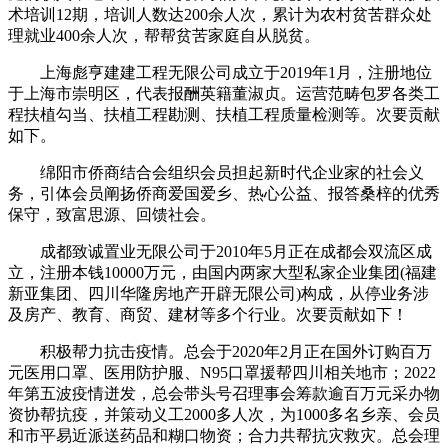
术培训12期，培训人数达200余人次，累计为农村贫苦群众处
理就业400余人次，帮帮贫苦家庭自从脱贫。
上海彪亨建建工程无限公司成立于2019年1月，注册地位
于上海市崇明区，代表报酬英籍董淑贞。运营范畴包罗各类工
程扶植勾当、扶植工程勘测、扶植工程质量检测等。次要贡献
如下。
绵阳市侨商结合会组织会员担起新时代企业家的社会义
务，引体会员阐扬侨商爱国爱乡、热心公益、报答桑梓的优秀
保守，致富思源、回馈社会。
成都致诚置业无限公司于2010年5月正在成都会双流区成
立，注册本钱10000万元，由国内两家大型私家企业集团(福建
新亚集团、四川华隆房地产开辟无限公司)构成，从停业务涉
及房产、教育、商贸、建材等多个行业。次要贡献如下！
积极帮力抗击疫情。总会于2020年2月正在国外订购百万
元医用口罩、医用防护服、N95口罩援帮四川相关地市；2022
年第五波疫情迸发，总会带头号召理事会筹款逾百万元采办物
资协帮抗疫，并策动义工2000多人次，为1000多名乡亲、会员
和市平易近派送药品和糊口物资；合力共帮抗灾救灾。总会理