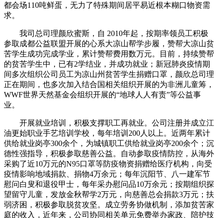
都会场110吨鲜蛋，无力了特殊期间居平易近根本糊口物资需
求。
我司总司理颜欣蜜斯，自 2010年起，按期率领员工积极
参取成都公益联盟开展的心系大凉山帮学步履，赞帮大凉山贫
苦学生成功完成学业，累计赞帮费用数万元。目前，持续赞帮
的贫苦学生中，已有2学结业，并成功就业；新冠肺炎疫情期
间多次组织公司员工为凉山州贫苦学生捐赠口罩，颜欣总司理
正在期间，也多次加入结合国相关组织开展的为非洲儿童筹，
WWF世界天然基金会组织开展的“地球人人有责”等公益事
业。
开展就业培训，积极支撑职工再就业。公司注册并成立江
油更始职业手艺培训学校，每年培训200人以上。近两年累计
供给就业岗亭300余个，为城镇职工供给就业岗亭200余个；沉
德性强指导，积极参取慈善公益。自动参取疫情防控，从海外
采购了近10万元的N95口罩等防疫物资捐赠给医疗机构，向受
疫情影响地域捐款、捐物4万余元；每年沉阳节、八一建军节
慰问白叟和退役甲士，每年采办慰问品10万余元；按期组织探
望留守儿童，发放金秋帮学2万元，向慈善总会捐款3万元；扶
弱济困，积极参取脱贫攻坚。成立劳务协做机制，添加贫苦家
庭的收入，近年来，公司协同相关单元免费举办家政、陪护技