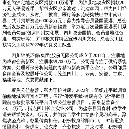
事会为泸定地动灾区捐款110万港币，为泸县地动灾区捐款20
万元人平易近币，帮帮灾区乡亲渡过，沉建家园；帮力四川经
济社会成长。从财产、教育、医疗等多范畴搀扶巴中市南江
县，共计捐帮资金6000余万元；鼎力指导会员爱国爱港。总会
先后发放数百万元会员新春福袋，举办近百次爱国爱港爱川系
列会员勾当(包罗四川文化展、四川总会国情、会员当地红色
逛、蜀绣班等)，并积极支撑特区宣传四川文化，总会义工团
获得义工联盟2022年优良义工队金。
四川锦美环保(集团)股份无限公司成立于2011年，注册地
为成都会高新区，注册本钱7000万元。公司是专注于供给系统
方案、处理环保分析问题的专精特新高新手艺企业。公司部属
多家全资及控股环保公司，笼盖四川、、云南、安徽、甘肃、
福建等地。次要贡献如下。
聚焦公益慈善，帮力守护健康。2022年，组织赴平武调查
偏僻地域医疗资本环境，倡议“侨爱平武·健康有你”暨“平武县
院前急救批示系统平台升级公益慈善项目”，募集慈善资金
33。2万元；指点四川长金实业公司，为盐亭县阳春村5位学生
送去帮学资金2。3万元，并为贫苦学生供给多个见习岗亭。聚
焦攻坚克难，彰显侨商担任。积极投身绵阳市“9。29”新冠疫
情阻击和，保供应、稳次序，齐心抗疫，共克时艰；积极响