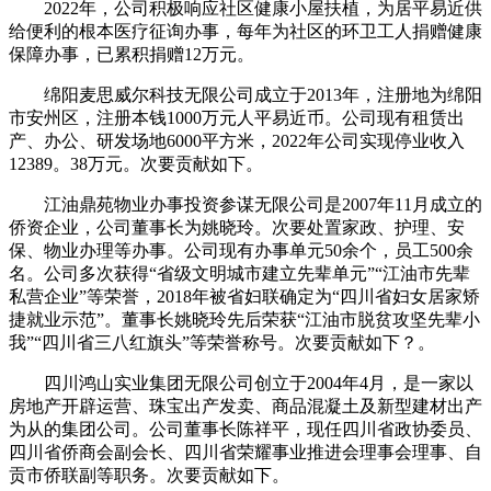
2022年，公司积极响应社区健康小屋扶植，为居平易近供
给便利的根本医疗征询办事，每年为社区的环卫工人捐赠健康
保障办事，已累积捐赠12万元。
绵阳麦思威尔科技无限公司成立于2013年，注册地为绵阳
市安州区，注册本钱1000万元人平易近币。公司现有租赁出
产、办公、研发场地6000平方米，2022年公司实现停业收入
12389。38万元。次要贡献如下。
江油鼎苑物业办事投资参谋无限公司是2007年11月成立的
侨资企业，公司董事长为姚晓玲。次要处置家政、护理、安
保、物业办理等办事。公司现有办事单元50余个，员工500余
名。公司多次获得“省级文明城市建立先辈单元”“江油市先辈
私营企业”等荣誉，2018年被省妇联确定为“四川省妇女居家矫
捷就业示范”。董事长姚晓玲先后荣获“江油市脱贫攻坚先辈小
我”“四川省三八红旗头”等荣誉称号。次要贡献如下？。
四川鸿山实业集团无限公司创立于2004年4月，是一家以
房地产开辟运营、珠宝出产发卖、商品混凝土及新型建材出产
为从的集团公司。公司董事长陈祥平，现任四川省政协委员、
四川省侨商会副会长、四川省荣耀事业推进会理事会理事、自
贡市侨联副等职务。次要贡献如下。