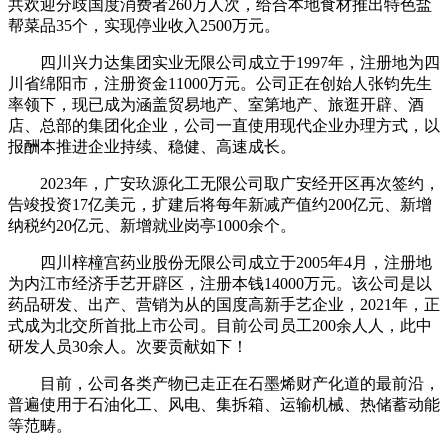
共欢迎分歧国度消费者260万人次，给合本地食材推出特色盐
帮菜品35个，实现停业收入2500万元。
四川兴力达集团实业无限公司成立于1997年，注册地为四
川省绵阳市，注册资金11000万元。公司正在创始人张钧先生
率领下，现已成为涵盖贸易地产、室第地产、旅逛开辟、酒
店、总部的集团化企业，公司一直使用现代企业办理方式，以
报酬本推进企业持续、稳健、高速成长。
2023年，广安玖源化工无限公司取广安经开区再次签约，
告竣投资17亿美元，扩建后将每年新减产值约200亿元、新增
纳税约20亿元、新增就业岗亭1000余个。
四川梓橦宫药业股份无限公司成立于2005年4月，注册地
为内江市经济手艺开辟区，注册本钱14000万元。该公司是以
药品研发、出产、营销为从的国度高新手艺企业，2021年，正
式成为北交所首批上市公司。目前公司员工200余人人，此中
研发人员30余人。次要贡献如下！
目前，公司各类产物已走正在石墨烯财产化道的最前沿，
普遍使用于石油化工、风电、集拆箱、运输机械、热储蓄动能
等范畴。