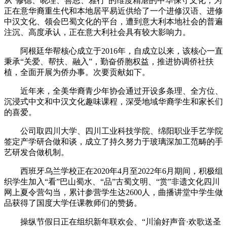
从“修德、晓理、善思、雅行”的维度精湛的中华保守文化，为
正在意华裔重生代和本地居平易近供给了一个进修汉语、进修
中汉文化、领会巴蜀文化的平台，遭到意大利本地社会的普遍
注沉、高度承认，正在意大利社会具有较大影响力。
阿根廷华帮核心成立于2016年，自成立以来，该核心一直
秉承“关爱、帮扶、融入”，勤奋侨胞权益，推进协调侨社扶
植，全面开展为侨办事。次要贡献如下。
近年来，全美华裔青少年协会通过开设多条理、全方位、
沉浸式中文和中汉文化趣味课程，深受地域华裔学生和家长们
的喜爱。
公司取四川大学、四川工业科技学院、绵阳职业手艺学院
签定产学研合做和谈，成立了持久努力于玻璃深加工范畴的手
艺研发合做机制。
西班牙乌兰学校正在2020年4月至2022年6月期间，积极组
织学生加入“看”巴山蜀水、“品”古蜀文明、“赏”非遗文化四川
网上夏令营勾当，累计参营学生达2600人，曲播讲堂中学生做
品获得了国度大学任课教师们的赞扬。
操纵节假日正在组织新年联欢会、“川渝好声音·欢歌送圣