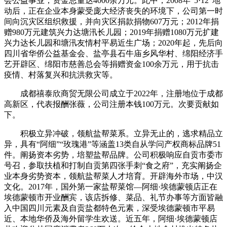
会公益事业，资金总量达4000余万元。此中，2008年“5·12”地
动后，正在企业本身蒙受庞大经济丧失的环境下，公司第一时
间向沉灾区组织救援，并向灾区捐款捐物607万元；2012年捐
赠980万元建筑兴力达塘汛长儿园；2019年捐赠1080万元扩建
兴力达长儿园和塘汛友情村平易近生广场；2020年起，先后向
四川省华侨公益基金会、盐亭县石牛庙乡风华村、绵阳经济手
艺开辟区、绵阳市慈善总会等捐赠资金100余万元，用于抗击
疫情、村落复兴和抗洪救灾等。
成都禧泰欣商贸无限公司成立于2022年，注册地位于成都
高新区，代表报酬张薇，公司注册本钱100万元。次要贡献如
下。
积极立异冲破，领航盐帮菜系。立异无止的，逃求精品立
异，具有“阿细”“玫瑰港”等涵盖13类自从学问产权商标品牌51
件。阐扬资本劣势，培塑盐帮品牌。公司积极响应自贡市委市
号召，参取扶植和打制自贡第四张手刺“食之府”，充实阐扬企
业本身劣势资本，领航盐帮菜人才培育。开辟海外市场，中汉
文化。2017年，国外第一家盐帮菜馆—阿细·埃德蒙顿店正在
埃德蒙顿市开业酬宾，该店拆修、菜品、礼节办事等方面皆融
入中国四川元素及自贡盐都特色元素，深受埃德蒙顿市平易
近、本地华侨及海外留学生欢送。近五年，阿细·埃德蒙顿店