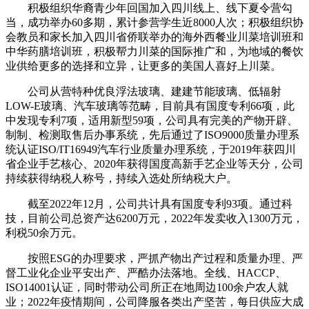
积极组织华裔青少年回国加入四川线上、线下夏令营勾
当，成功举办60多期，累计参营学生近8000人次；积极组织协
会教员和家长加入四川省侨联举办的海外西餐业川菜培训班和
中华药膳培训班，积极帮力川菜的国际推广和，为地域的餐饮
业供给更多的选择和立异，让更多的美国人喜好上川菜。
公司从营特种优良浮法玻璃、建建节能玻璃、低辐射
LOW-E玻璃、汽车玻璃等范畴，目前具有国度专利66项，此
中发现专利7项，适用新型59项，公司具有完美的产物开辟、
制制、检测取售后办事系统，先后通过了ISO9000质量办理系
统认证ISO/IT16949汽车行业质量办理系统，于2019年获四川
省企业手艺核心、2020年获得国度高新手艺企业等天分，公司
持续获得纳税人称号，持续入选处所纳税大户。
截至2022年12月，公司共计具有国度专利93项。通过科
技，目前公司总资产达6200万元，2022年发卖收入1300万元，
利税50余万元。
按照ESG的办理要求，严抓产物出产过程和质量办理、严
督工业化企业平安出产、严酷办法落地。全线、HACCP、
ISO14001认证，同时带动公司所正在地周边100余户农人就
业；2022年疫情期间，公司降服各类出产坚苦，每日供应大成