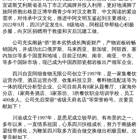
宜诺斯艾利斯省圣马丁市正式揭牌并投入利用，更好地满脚了
旅阿侨胞出格是泛博华裔青少年对汉文教育、中文阅读的紧迫
需求，对传承中汉文化，推进中阿文明互鉴起到主要感化；
2022年9月，四川泸定发生6。8级地动，阿根廷华帮核心积极
步履，向灾区捐赠用于救援和灾后沉建工做。
公司充实阐扬“侨”资本劣势成长陶瓷财产，产物岩板砖畅
销国内，并成功出口俄罗斯、马来西亚、新加坡、阿联酋、塞
内加尔等多个国度和地域，目前正结构、南非、南亚、中东、
等多个国际市场，现已成为中国西部瓷都岩板出产领军企业。
四川自贡阿细食物无限公司创立于1997年，是一家集餐饮
运营办理、酒店运营办理、收集科技立异、餐料物流配送等为
一体的现代分析型企业。公司目前具有8家从题餐厅、1家海外
分店、1家商务酒店、3家茶坊、3所餐饮职业培训学校，员工
400余人。公司先后荣获“省级天府名店”等荣誉称号。次要贡
献如下！
川渝成立于1997年，是悉尼成立较早的、有布景的之一。
多年以来，一直情系祖国，心系四川扶植成长，努力于阐扬桥
梁纽带感化，为鞭策四川取多方面合做交换做出积极贡献。次
要贡献如下。