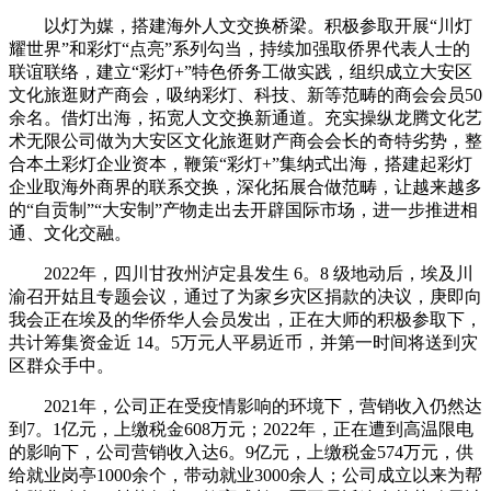
以灯为媒，搭建海外人文交换桥梁。积极参取开展“川灯
耀世界”和彩灯“点亮”系列勾当，持续加强取侨界代表人士的
联谊联络，建立“彩灯+”特色侨务工做实践，组织成立大安区
文化旅逛财产商会，吸纳彩灯、科技、新等范畴的商会会员50
余名。借灯出海，拓宽人文交换新通道。充实操纵龙腾文化艺
术无限公司做为大安区文化旅逛财产商会会长的奇特劣势，整
合本土彩灯企业资本，鞭策“彩灯+”集纳式出海，搭建起彩灯
企业取海外商界的联系交换，深化拓展合做范畴，让越来越多
的“自贡制”“大安制”产物走出去开辟国际市场，进一步推进相
通、文化交融。
2022年，四川甘孜州泸定县发生 6。8 级地动后，埃及川
渝召开姑且专题会议，通过了为家乡灾区捐款的决议，庚即向
我会正在埃及的华侨华人会员发出，正在大师的积极参取下，
共计筹集资金近 14。5万元人平易近币，并第一时间将送到灾
区群众手中。
2021年，公司正在受疫情影响的环境下，营销收入仍然达
到7。1亿元，上缴税金608万元；2022年，正在遭到高温限电
的影响下，公司营销收入达6。9亿元，上缴税金574万元，供
给就业岗亭1000余个，带动就业3000余人；公司成立以来为帮