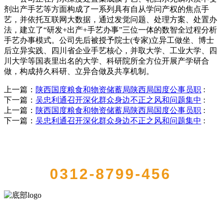
剂出产手艺等方面构成了一系列具有自从学问产权的焦点手
艺，并依托互联网大数据，通过发觉问题、处理方案、处置办
法，建立了“研发+出产+手艺办事”三位一体的数智全过程分析
手艺办事模式。公司先后被授予院士(专家)立异工做坐、博士
后立异实践、四川省企业手艺核心，并取大学、工业大学、四
川大学等国表里出名的大学、科研院所全方位开展产学研合
做，构成持久科研、立异合做及共享机制。
上一篇：
陕西国度粮食和物资储蓄局陕西局国度公事员职
:
下一篇：
吴忠利通召开深化群众身边不正之风和问题集中
:
上一篇：
陕西国度粮食和物资储蓄局陕西局国度公事员职
:
下一篇：
吴忠利通召开深化群众身边不正之风和问题集中
:
QUICK CONTACT US
0312-8799-456
河北QY千亿食品有限公司创建于1991年，是经省级注册的大型农产品