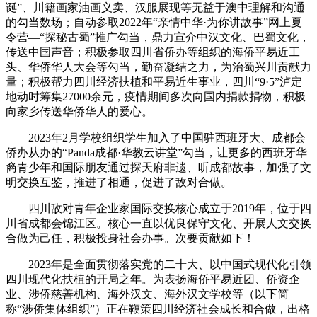
诞”、川籍画家油画义卖、汉服展现等无益于澳中理解和沟通
的勾当数场；自动参取2022年“亲情中华·为你讲故事”网上夏
令营—“探秘古蜀”推广勾当，鼎力宣介中汉文化、巴蜀文化，
传送中国声音；积极参取四川省侨办等组织的海侨平易近工
头、华侨华人大会等勾当，勤奋凝结之力，为治蜀兴川贡献力
量；积极帮力四川经济扶植和平易近生事业，四川“9·5”泸定
地动时筹集27000余元，疫情期间多次向国内捐款捐物，积极
向家乡传送华侨华人的爱心。
2023年2月学校组织学生加入了中国驻西班牙大、成都会
侨办从办的“Panda成都·华教云讲堂”勾当，让更多的西班牙华
裔青少年和国际朋友通过探天府非遗、听成都故事，加强了文
明交换互鉴，推进了相通，促进了敌对合做。
四川敌对青年企业家国际交换核心成立于2019年，位于四
川省成都会锦江区。核心一直以优良保守文化、开展人文交换
合做为己任，积极投身社会办事。次要贡献如下！
2023年是全面贯彻落实党的二十大、以中国式现代化引领
四川现代化扶植的开局之年。为表扬海侨平易近团、侨资企
业、涉侨慈善机构、海外汉文、海外汉文学校等（以下简
称“涉侨集体组织”）正在鞭策四川经济社会成长和合做，出格