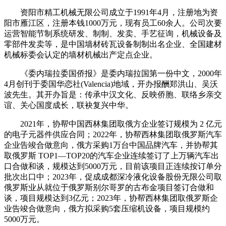
资阳市精工机械无限公司成立于1991年4月，注册地为资
阳市雁江区，注册本钱1000万元，现有员工60余人。公司次要
运营智能节制系统研发、制制、发卖、手艺征询，机械设备及
零部件发卖等，是中国墙材砖瓦设备制制出名企业、全国建材
机械标委会认定的墙材机械出产定点企业。
《委内瑞拉委国侨报》是委内瑞拉国第一份中文，2000年
4月创刊于委国华恋社(Valencia)地域，开办报酬郑洪山、吴沃
波先生。其开办旨是：传承中汉文化、反映侨胞、联络乡亲交
谊、关心国度成长，联袂复兴中华。
2021年，协帮中国西林集团取俄方企业签订规模为 2 亿元
的电子元器件供应合同；2022年，协帮西林集团取俄罗斯汽车
企业告竣合做意向，俄方采购1万台中国品牌汽车，并协帮其
取俄罗斯 TOP1—TOP20的汽车企业连续签订了上万辆汽车出
口合做和谈，规模达到5000万元，目前该项目正连续按订单分
批次出口中；2023年，促成成都深冷液化设备股份无限公司取
俄罗斯业从就位于俄罗斯别尔哥罗的古布金项目签订合做和
谈，项目规模达到3亿元；2023年，协帮西林集团取俄罗斯企
业告竣合做意向，俄方拟采购5套压缩机设备，项目规模约
5000万元。