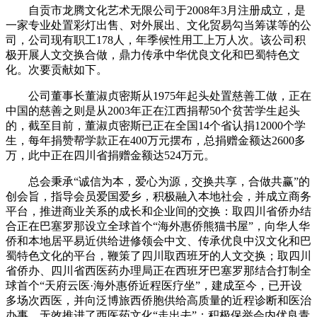
自贡市龙腾文化艺术无限公司于2008年3月注册成立，是
一家专业处置彩灯出售、对外展出、文化贸易勾当筹谋等的公
司，公司现有职工178人，年季候性用工上万人次。该公司积
极开展人文交换合做，鼎力传承中华优良文化和巴蜀特色文
化。次要贡献如下。
公司董事长董淑贞密斯从1975年起头处置慈善工做，正在
中国的慈善之则是从2003年正在江西捐帮50个贫苦学生起头
的，截至目前，董淑贞密斯已正在全国14个省认捐12000个学
生，每年捐赞帮学款正在400万元摆布，总捐赠金额达2600多
万，此中正在四川省捐赠金额达524万元。
总会秉承“诚信为本，爱心为源，交换共享，合做共赢”的
创会旨，指导会员爱国爱乡，积极融入本地社会，并成立商务
平台，推进商业关系的成长和企业间的交换：取四川省侨办结
合正在巴塞罗那设立全球首个“海外惠侨熊猫书屋”，向华人华
侨和本地居平易近供给进修领会中文、传承优良中汉文化和巴
蜀特色文化的平台，鞭策了四川取西班牙的人文交换；取四川
省侨办、四川省西医药办理局正在西班牙巴塞罗那结合打制全
球首个“天府云医·海外惠侨近程医疗坐”，建成至今，已开设
多场次西医，并向泛博旅西侨胞供给高质量的近程诊断和医治
办事，无效推进了西医药文化“走出去”；积极保举会内优良青