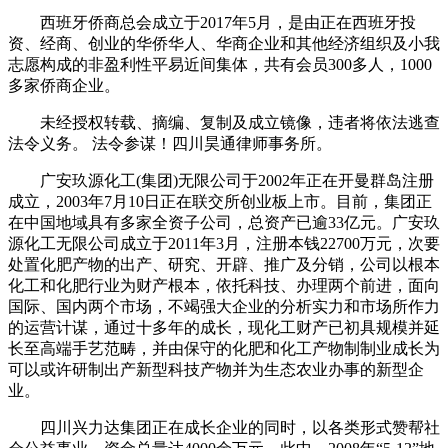
西班牙侨商总会成立于2017年5月，是由正在西班牙投
资、经商、创业的华侨华人、华商企业和其他经济组织及小我
志愿构成的非盈利性平易近间集体，共有会员300多人，1000
多家侨商企业。
未经授权转载、摘编、复制及成立镜像，违者将依法逃查
法令义务。 法令参谋！四川昊通律师事务所。
广安玖源化工(集团)无限公司于2002年正在开曼群岛注册
成立，2003年7月10日正在联交所创业板上市。目前，集团正
在中国地域具有多家全资子公司，总资产已逾33亿元。广安玖
源化工无限公司成立于2011年3月，注册本钱22700万元，次要
处置化肥产物的出产、研究、开辟、推广及分销，公司以根本
化工和化肥行业为财产根本，依托科技、办理两个前进，面向
国际、国内两个市场，不竭强大企业的分析实力和市场所作力
的运营计谋，通过十多年的成长，现化工财产已初具规模并延
长至高端手艺范畴，并由保守的化肥和化工产物制制业成长为
可以或许研制出产新型科技产物并为生态农业办事的新型企
业。
四川兴力达集团正在成长企业的同时，以各类形式赞帮社