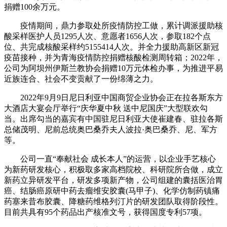
捐赠100余万元。
疫情期间，鼎力参取处所疫情防控工做，累计调派援助核
酸采样医护人员1295人次、意愿者1656人次，参取182个点
位、共完成核酸采样约5155414人次。并全力援助高新区新冠
疫苗接种，并为青海疫情防控捐赠核酸检测周转箱；2022年，
公司为阿坝州伊斯兰教协会捐赠10万元体检办事，为推进平易
近族连合、社会不变贡献了一份绵薄之力。
2022年9月9日尼日利亚中国商贸企业协会正在拉各斯东方
大酒店大宴会厅举行“庆华夏中秋 送中尼国庆”大型联欢勾
当。出席勾当的嘉宾有中国驻尼日利亚大使崔建春、驻拉各斯
总储茂明、尼前总统奥巴桑乔夫人波拉·奥巴桑乔、尼、军方
等。
公司一直“奉献社会 成长本人”的运营，以企业手艺核心
为新药研发核心，积极取多家高档院校、科研院所合做，成立
新药立异研发平台，研发多项新产物，公司组建的囊括医治胃
癌、结肠癌原研中药去瘤维安胶囊(马甲子)、化学仿制药镇痛
药塞来昔布胶囊、降糖药维格列汀片的研发团队取得阶段性。
目前共具有95个药品出产核准文号，获得国度专利57项。