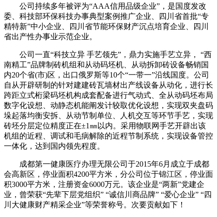
公司持续多年被评为“AAA信用品级企业”，是国度发改
委、科技部环保科技办事典型案例推广企业、四川省首批“专
精特新”中小企业、四川省节能环保财产沉点培育企业、四川
省出产性办事业示范企业。
公司一直“科技立异 手艺领先”，鼎力实施手艺立异， “西
南精工”品牌制砖机组和从动码坯机、从动拆卸砖设备畅销国
内20个省(市)区，出口俄罗斯等10个“一带一”沿线国度。公司
自从开辟研制的针对建建砖瓦墙材出产线设备从动化，进行长
跨距立式桁梁码坯机构成套配备进行气动式、全从动码坯布局
数字化设想、动静态机能阐发计较取优化设想，实现双夹盘码
垛起落均衡安拆、从动节制单位、人机交互等环节手艺，实现
砖坯分层定位精度正在±1㎜以内。采用物联网手艺开辟出该
机组的近程、调试和毛病解除的近程节制系统，实现设备管控
一体化，达到国内领先程度。
成都第一健康医疗办理无限公司于2015年6月成立于成都
会高新区，停业面积4200平方米，分公司位于锦江区，停业面
积3000平方米，注册资金6000万元。该企业是“两新”党建企
业，曾荣获“先辈下层党组织” “诚信川商品牌” “爱心企业” “四
川大健康财产精采企业”等荣誉称号。次要贡献如下！