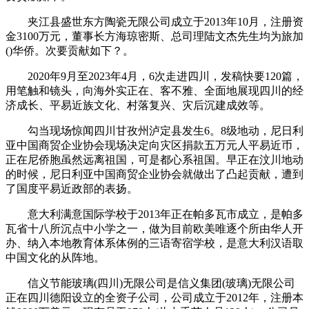
夹江县盛世东方陶瓷无限公司成立于2013年10月，注册资
金3100万元，董事长方海琼密斯、总司理陆文杰先生均为旅加
()华侨。次要贡献如下？。
2020年9月至2023年4月，6次走进四川，发稿快要120篇，
用笔触和镜头，向海外实正在、客不雅、全面地展现四川的经
济成长、平易近族文化、村落复兴、灾后沉建成效等。
勾当现场惊闻四川甘孜州泸定县发生6。8级地动，尼日利
亚中国商贸企业协会现场决定向灾区捐款五万元人平易近币，
正在尼侨胞虽然远离祖国，可是都心系祖国。早正在汶川地动
的时候，尼日利亚中国商贸企业协会就做出了凸起贡献，遭到
了国度平易近政部的表扬。
意大利满意国际学校于2013年正在帕多瓦市成立，是帕多
瓦省十八所沉点中小学之一，做为目前欧美唯逐个所由华人开
办、纳入本地教育体系体例的三语寄宿学校，是意大利汉语取
中国文化的从阵地。
信义节能玻璃(四川)无限公司是信义集团(玻璃)无限公司
正在四川德阳设立的全资子公司，公司成立于2012年，注册本