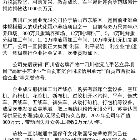
力脱贫攻坚、村落复兴、教育成长、军平易近连合等范畴累计
捐款捐物达1000余万元。
四川正大蛋业无限公司位于眉山市东坡区，是目前亚洲单
体规模最大的现代化蛋鸡养殖项目之一，目前有85万只青年鸡
养殖场、300万只蛋鸡养殖场、12万吨饲料厂、5。4万吨鲜蛋
分级加工车间、1。2万吨液蛋加工车间、10万吨无机无机复混
肥厂。公司一直贯彻正大集团“利国、利平易近、利企业”的运
营，积极履行企业社会义务。次要贡献如下。
公司先后获得“四川省名牌产物”“四川省沉点手艺立异项
目”“高新手艺企业”“自贡市沉合同取信用单元”“自贡市首批诚
信企业”等荣誉称号。
企业成立服拆加工出产线条，购买有裁床全套设备、空压
机、绗棉机、花腔机、断布机、过胶机开水汽锅、平车、链式
车、四线车、五线车、裤头车、从动打钉机、打包机等设备。
成品次要发卖欧美地域，取上海纺织粉饰无限公司、苏美达国
际供应链办理(南京)无限公司持久合做。2022年公司年产值
800万元，带动周边群众务工增收2万元/人/年。
该校一直以融通中国保守文化取国际先辈教育为己任，