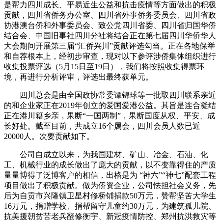
是帮力四川成长、平易近生公益和抗击疫情等方面做出的积极
贡献，四川省侨务办公室、四川省外事侨务委员会、四川省政
协港澳台侨和外事委员会、致公党四川省委、四川省归国华侨
结合会、中国旧事社四川分社将结合正在第七届四川华侨华人
大会期间开展第三届“汇侨兴川”贡献评选勾当。正在各地保举
和自荐根本上，经初步审查，现对以下参评涉侨集体组织进行
收集投票评选（5月15日至19日），我们将按照收集得票环
境，再进行分析评审，评选出最终获单元。
四川总会是由全国政协常委谭锦球等一批取四川联系亲近
的和企业家正在2019年创立的爱国爱港公益。其旨是连合凝结
正在港川籍乡亲，果断“一国两制”，果断国度从权、平安、成
长好处。截至目前，共成立16个属会，四川会员人数已近
20000人。次要贡献如下。
公司自成立以来，为我国建材、矿山、冶金、石油、化
工、机械行业的成长做出了庞大的贡献，以不变靠得住的产质
量量博得了泛博客户的相信，出格是为 “神六”“神七”配套工程
项目做出了积极贡献。做为侨资企业，公司怯担社会义务，先
后为自贡市兴隆镇卫星村修桥铺捐款50万元，赞帮坚苦大学生
16万元，捐赠学校、捐帮留守儿童约30万元，为建筑孤儿院、
抗美援朝贫苦老兵翻修衡宇、新冠疫情防控、郑州抗洪救灾等