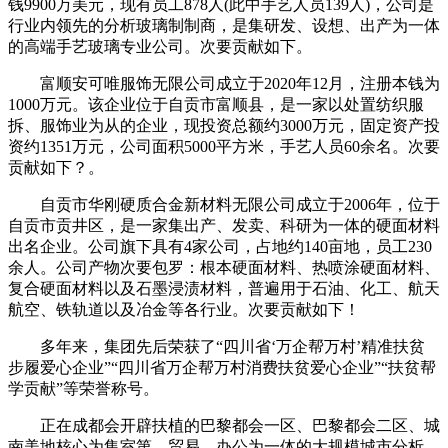
钱9900万美元，现有员工878人(此中手艺人员139人)，公司是
行业内领先的分析玻璃制制商，是集研发、设想、出产为一体
的高端手艺玻璃专业公司。次要贡献如下。
富顺安可唯服饰无限公司成立于2020年12月，注册本钱为
1000万元。该企业位于自贡市富顺县，是一家以处置纺织服
拆、服饰业为从的企业，现投资总额约3000万元，固定资产投
资约1351万元，公司面积5000平方米，手艺人员60余名。次要
贡献如下？。
自贡市华刚硬质合金新材料无限公司成立于2006年，位于
自贡市贡井区，是一家集出产、发卖、科研为一体的硬面材料
出名企业。公司旗下具有4家公司，占地约140亩地，员工230
余人。公司产物次要包罗：根本硬面材料、热喷涂硬面材料、
复合硬面材料以及石墨浸渍材料，普遍用于石油、化工、航天
航空、铁轨道以及冶金等各行业。次要贡献如下！
多年来，集团先后荣获了“四川省‘万企帮万村’精准扶贫
步履爱心企业”“四川省万企帮万村消费扶贫爱心企业”“扶贫帮
学贡献”等荣誉称号。
正在成都会开辟扶植的巴黎都会一区、巴黎都会二区、城
南美地核心为集室第、贸易、办公为一体的大规模城市分析