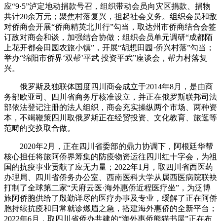
应“9·5”泸定地动捐款号召，组织带动会员向灾区捐款、捐物
共计20余万元；聚焦村落复兴，担起社会义务。组织会员和敌
对侨商会开展“侨商精英北川行”勾当，取达州市侨商结合会签
订敌对商会和谈，加强结合协做；组织会员单元调研“成都陌
上花开都会田园农旅小镇”，开展“胡想田园·侨兴村落”勾当；
举办“绵阳市侨界‘双帮’平武 投资平武”座谈会，帮力村落复
兴。
俄罗斯及独联体国度四川商会成立于2014年8月，是由商
务部欧亚司、四川省商务厅核准设立，并正在俄罗斯联邦司法
部依法登记注册的法人组织，商会充实操纵两个市场、两种资
本，不竭鞭策四川取俄罗斯正在经贸投资、文化教育、旅逛等
范畴的交换取合做。
2020年2月，正在四川省委部的鼎力协调下，阿根廷华帮
核心担任将旅阿侨界筹集的防疫物资运往四川红十字会，为祖
国的抗疫事业贡献了应无力量；2022年1月，取四川省西医药
办理局、四川省侨务办公室、西南医科大学从属西医病院联袂
打制了全球第二家“天府云医·海外惠侨近程医疗坐”，为泛博
旅阿侨胞供给了殷勤详尽的医疗办事及专业，缓解了正在阿侨
胞持续抗疫和日常就诊燃眉之急，搭建海外惠侨的全新平台；
2022年6月，取四川省侨办共建的“海外惠侨熊猫书屋”正在布