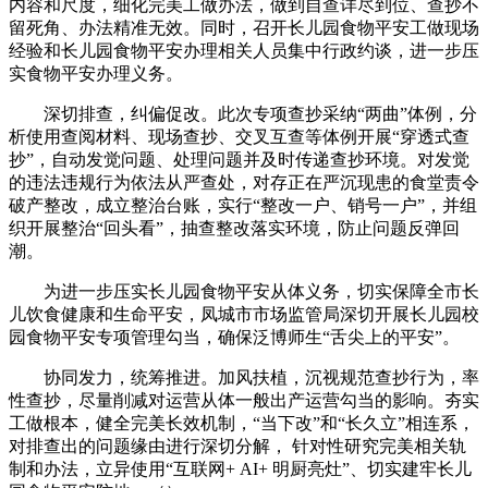
内容和尺度，细化完美工做办法，做到自查详尽到位、查抄不
留死角、办法精准无效。同时，召开长儿园食物平安工做现场
经验和长儿园食物平安办理相关人员集中行政约谈，进一步压
实食物平安办理义务。
深切排查，纠偏促改。此次专项查抄采纳“两曲”体例，分
析使用查阅材料、现场查抄、交叉互查等体例开展“穿透式查
抄”，自动发觉问题、处理问题并及时传递查抄环境。对发觉
的违法违规行为依法从严查处，对存正在严沉现患的食堂责令
破产整改，成立整治台账，实行“整改一户、销号一户”，并组
织开展整治“回头看”，抽查整改落实环境，防止问题反弹回
潮。
为进一步压实长儿园食物平安从体义务，切实保障全市长
儿饮食健康和生命平安，凤城市市场监管局深切开展长儿园校
园食物平安专项管理勾当，确保泛博师生“舌尖上的平安”。
协同发力，统筹推进。加风扶植，沉视规范查抄行为，率
性查抄，尽量削减对运营从体一般出产运营勾当的影响。夯实
工做根本，健全完美长效机制，“当下改”和“长久立”相连系，
对排查出的问题缘由进行深切分解， 针对性研究完美相关轨
制和办法，立异使用“互联网+ AI+ 明厨亮灶”、切实建牢长儿