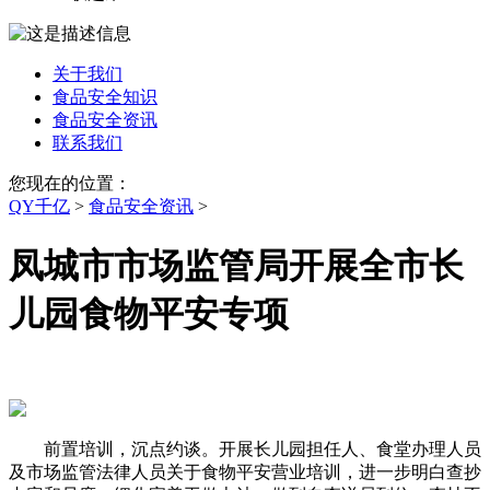
关于我们
食品安全知识
食品安全资讯
联系我们
您现在的位置：
QY千亿
>
食品安全资讯
>
凤城市市场监管局开展全市长
儿园食物平安专项
前置培训，沉点约谈。开展长儿园担任人、食堂办理人员
及市场监管法律人员关于食物平安营业培训，进一步明白查抄