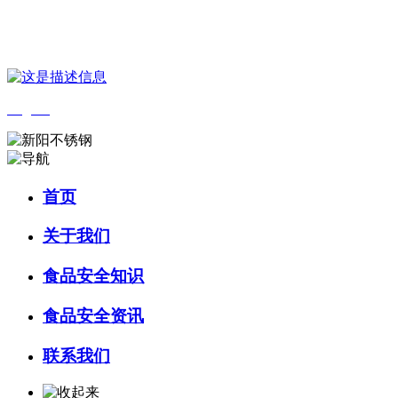
您好，欢迎来到 河北QY千亿食品 官方网站！
English
首页
关于我们
食品安全知识
食品安全资讯
联系我们