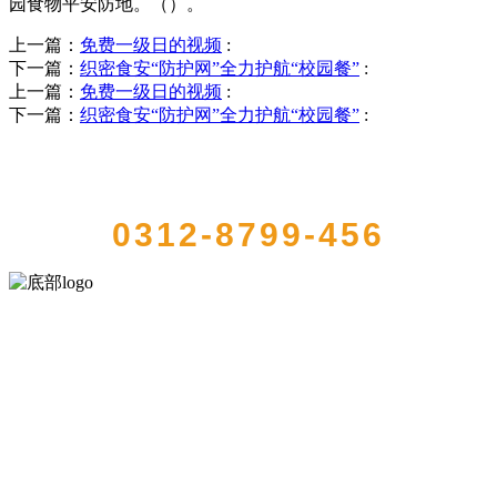
园食物平安防地。（）。
上一篇：
免费一级日的视频
:
下一篇：
织密食安“防护网”全力护航“校园餐”
:
上一篇：
免费一级日的视频
:
下一篇：
织密食安“防护网”全力护航“校园餐”
:
QUICK CONTACT US
0312-8799-456
河北QY千亿食品有限公司创建于1991年，是经省级注册的大型农产品
加工出口企业，注册资金2000万元，总资产1亿多元。公司产品有速冻
甜糯玉米，芦笋，青豆，草莓，花菜，青刀豆，混合菜，胡萝卜等。
服务支持
关于我们