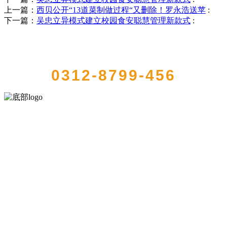
上一篇：
西贝公开“13道菜制做过程“又删除！罗永浩送苹
:
下一篇：
吴忠立异模式建立校园食安聪慧管理新款式
:
QUICK CONTACT US
0312-8799-456
河北QY千亿食品有限公司创建于1991年，是经省级注册的大型农产品
加工出口企业，注册资金2000万元，总资产1亿多元。公司产品有速冻
甜糯玉米，芦笋，青豆，草莓，花菜，青刀豆，混合菜，胡萝卜等。
服务支持
关于我们
食品安全知识