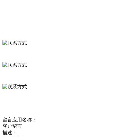
食品安全资讯
联系我们
联系方式
河北省保定市徐水县崔庄镇吴庄村
0312-8799456 18633256098
delishipin@yeah.net
给我留言
留言应用名称：
客户留言
描述：