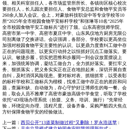
领、相关科室担任人，各市场监管所所长、各镇街区核心校次
要担任人，长儿园次要担任人、食物平安总监和食物平安员等
260余人加入会议。会上，对豪放科技职业中等专业学校等10
所“2025年全市校园食物平安标杆学校”和张琳等10名“2025年
全市校园食物平安工做标兵”进行了颁。山东高密技师学院、
高密市第一中学、高密市夏庄中学、山东凤仪地方厨房无限公
司别离做了交换讲话。会议强调，各部分、学校要以更高坐位
加强对校园食物平安主要性的认识、以更鼎力度查纠工做中存
正在的问题现患、以更实行动持之以恒抓好沉点工做落实。要
认识、敏捷步履，切实把思惟和步履同一到会议放置摆设上
来，加强统筹协调，凝结工做合力，全力抓好落实。要扛牢义
务、狠抓落实，把义务实实正在正在地担起来，深切开展自查
自纠，及时消弭风险现患。要对标对表、抓细抓常，以受表彰
的标杆学校和工做标兵为楷模，找准工做中存正在的差距和问
题，查漏补缺、自动做为，存心守护好泛博师生的每一餐。会
前，取会人员不雅摩了高密市豪放高级中学食堂，听取了学校
依托“4D现场办理系统（拾掇、义务、培训、施行）”先辈经
验，环绕定向办理、流程尺度、设备齐备、采购严酷四大焦点
方针保障食物平安的经验做法。
上一篇：
西贝公开“13道菜制做过程“又删除！罗永浩送苹
:
下一篇：
吴忠立异模式建立校园食安聪慧管理新款式
: