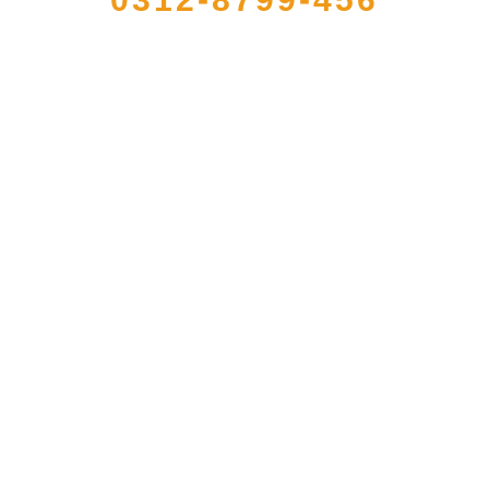
加工出口企业，注册资金2000万元，总资产1亿多元。公司产品有速冻