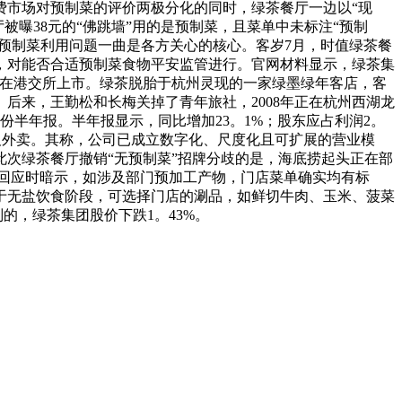
费市场对预制菜的评价两极分化的同时，绿茶餐厅一边以“现
被曝38元的“佛跳墙”用的是预制菜，且菜单中未标注“预制
的预制菜利用问题一曲是各方关心的核心。客岁7月，时值绿茶餐
，对能否合适预制菜食物平安监管进行。官网材料显示，绿茶集
团正在港交所上市。绿茶脱胎于杭州灵现的一家绿墨绿年客店，客
后来，王勤松和长梅关掉了青年旅社，2008年正在杭州西湖龙
份半年报。半年报显示，同比增加23。1%；股东应占利润2。
营及外卖。其称，公司已成立数字化、尺度化且可扩展的营业模
次绿茶餐厅撤销“无预制菜”招牌分歧的是，海底捞起头正在部
服回应时暗示，如涉及部门预加工产物，门店菜单确实均有标
于无盐饮食阶段，可选择门店的涮品，如鲜切牛肉、玉米、菠菜
别的，绿茶集团股价下跌1。43%。