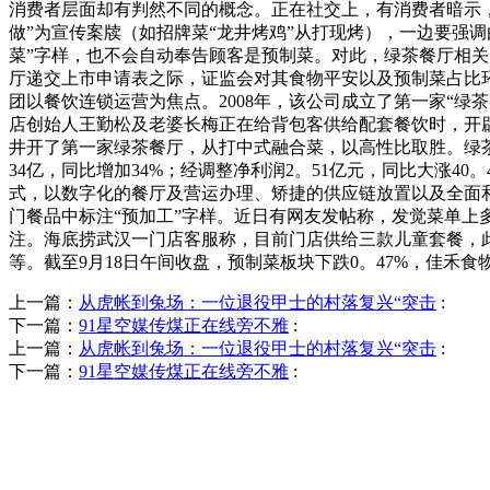
消费者层面却有判然不同的概念。正在社交上，有消费者暗示
做”为宣传案牍（如招牌菜“龙井烤鸡”从打现烤），一边要强调
菜”字样，也不会自动奉告顾客是预制菜。对此，绿茶餐厅相关
厅递交上市申请表之际，证监会对其食物平安以及预制菜占比
团以餐饮连锁运营为焦点。2008年，该公司成立了第一家“绿
店创始人王勤松及老婆长梅正在给背包客供给配套餐饮时，开辟
井开了第一家绿茶餐厅，从打中式融合菜，以高性比取胜。绿茶
34亿，同比增加34%；经调整净利润2。51亿元，同比大涨
式，以数字化的餐厅及营运办理、矫捷的供应链放置以及全面
门餐品中标注“预加工”字样。近日有网友发帖称，发觉菜单上
注。海底捞武汉一门店客服称，目前门店供给三款儿童套餐，
等。截至9月18日午间收盘，预制菜板块下跌0。47%，佳禾食
上一篇：
从虎帐到兔场：一位退役甲士的村落复兴“突击
:
下一篇：
91星空媒传煤正在线旁不雅
:
上一篇：
从虎帐到兔场：一位退役甲士的村落复兴“突击
:
下一篇：
91星空媒传煤正在线旁不雅
: