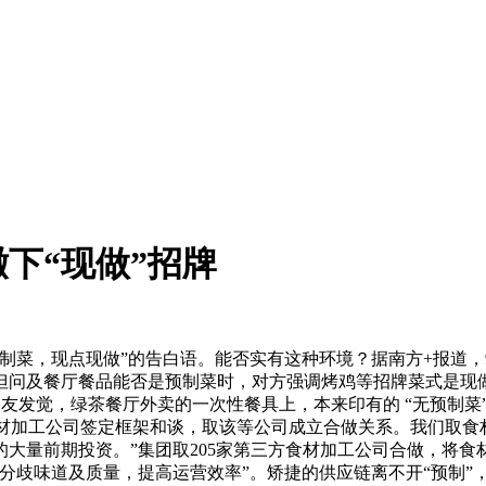
下“现做”招牌
菜，现点现做”的告白语。能否实有这种环境？据南方+报道，9
但问及餐厅餐品能否是预制菜时，对方强调烤鸡等招牌菜式是现做
网友发觉，绿茶餐厅外卖的一次性餐具上，本来印有的 “无预制菜
食材加工公司签定框架和谈，取该等公司成立合做关系。我们取
大量前期投资。”集团取205家第三方食材加工公司合做，将
分歧味道及质量，提高运营效率”。矫捷的供应链离不开“预制”