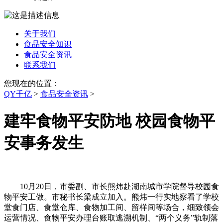
关于我们
食品安全知识
食品安全资讯
联系我们
您现在的位置：
QY千亿
>
食品安全资讯
>
建牢食物平安防地 校园食物平
安事务发生
10月20日，市委副、市长熊炜赴湖南城市学院督导校园食
物平安工做。市秘书长梁成立加入。熊炜一行实地察看了学校
堂食门店、食堂仓库、食物加工间、留样间等场合，细致领会
运营情况、食物平安办理台账取逃溯机制、“两个义务”轨制落