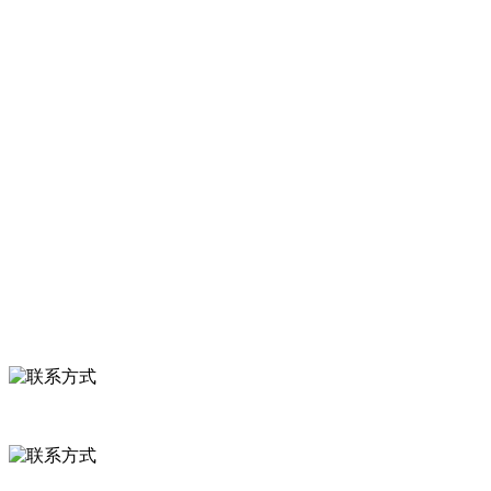
加工出口企业，注册资金2000万元，总资产1亿多元。公司产品有速冻
甜糯玉米，芦笋，青豆，草莓，花菜，青刀豆，混合菜，胡萝卜等。
服务支持
关于我们
食品安全知识
食品安全资讯
联系我们
联系方式
河北省保定市徐水县崔庄镇吴庄村