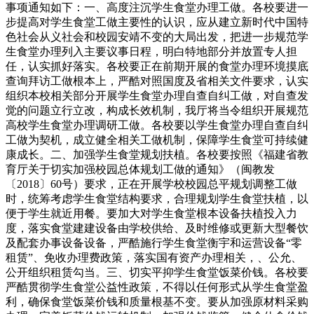
事项通知如下：一、高度注沉学生食堂办理工做。各校要进一
步提高对学生食堂工做主要性的认识，应从建立新时代中国特
色社会从义社会和校园安靖不变的大局出发，把进一步规范学
生食堂办理列入主要议事日程，明白特地部分并放置专人担
任，认实抓好落实。各校要正在前期开展的食堂办理环境摸底
查询拜访工做根本上，严酷对照国度及省相关文件要求，认实
组织本校相关部分开展学生食堂办理自查自纠工做，对自查发
觉的问题立行立改，构成长效机制，我厅将当令组织开展规范
高校学生食堂办理调研工做。各校要以学生食堂办理自查自纠
工做为契机，成立健全相关工做机制，保障学生食堂可持续健
康成长。二、加强学生食堂规划扶植。各校要按照《福建省教
育厅关于切实加强校园总体规划工做的通知》（闽教发
〔2018〕60号）要求，正在开展学校校园总平规划调整工做
时，统筹考虑学生食堂结构要求，合理规划学生食堂扶植，以
便于学生就近用餐。要加大对学生食堂根本设备扶植投入力
度，落实食堂建建设备由学校供给、及时维修或更新大型餐饮
及配套办事设备设备，严酷施行学生食堂衡宇和运营设备“零
租赁”、免收办理费政策，落实国有资产办理相关，、公允、
公开组织租赁勾当。三、切实平抑学生食堂饭菜价钱。各校要
严酷贯彻学生食堂公益性政策，不得以任何形式从学生食堂盈
利，确保食堂饭菜价钱和质量根基不变。要从加强原材料采购