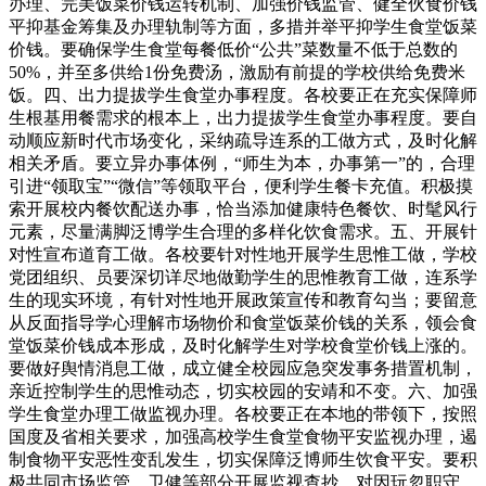
办理、完美饭菜价钱运转机制、加强价钱监管、健全伙食价钱
平抑基金筹集及办理轨制等方面，多措并举平抑学生食堂饭菜
价钱。要确保学生食堂每餐低价“公共”菜数量不低于总数的
50%，并至多供给1份免费汤，激励有前提的学校供给免费米
饭。四、出力提拔学生食堂办事程度。各校要正在充实保障师
生根基用餐需求的根本上，出力提拔学生食堂办事程度。要自
动顺应新时代市场变化，采纳疏导连系的工做方式，及时化解
相关矛盾。要立异办事体例，“师生为本，办事第一”的，合理
引进“领取宝”“微信”等领取平台，便利学生餐卡充值。积极摸
索开展校内餐饮配送办事，恰当添加健康特色餐饮、时髦风行
元素，尽量满脚泛博学生合理的多样化饮食需求。五、开展针
对性宣布道育工做。各校要针对性地开展学生思惟工做，学校
党团组织、员要深切详尽地做勤学生的思惟教育工做，连系学
生的现实环境，有针对性地开展政策宣传和教育勾当；要留意
从反面指导学心理解市场物价和食堂饭菜价钱的关系，领会食
堂饭菜价钱成本形成，及时化解学生对学校食堂价钱上涨的。
要做好舆情消息工做，成立健全校园应急突发事务措置机制，
亲近控制学生的思惟动态，切实校园的安靖和不变。六、加强
学生食堂办理工做监视办理。各校要正在本地的带领下，按照
国度及省相关要求，加强高校学生食堂食物平安监视办理，遏
制食物平安恶性变乱发生，切实保障泛博师生饮食平安。要积
极共同市场监管、卫健等部分开展监视查抄，对因玩忽职守、