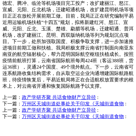
德宏、腾冲、临沧等机场项目完工投产；改扩建丽江、怒江、
宣威、元阳、丘北机场，迁建昭通机场，改扩建昆明机场等项
目正正在放松开展前期工做。目前，我局正正在研究编制平易
近用运输机场扶植“十四五”规划，拟将新建红河、怒江、宣
威、元阳、丘北、玉溪、楚雄、勐腊等机场，迁建昭通、普洱
机场，改扩建丽江、昆明、西双版纳机场等列为规划沉点项
目。下一步，处所加强取国度、积极争取支撑，进一步加速推
进项目前期工做和扶植。我局积极支撑云南省打制面向南亚东
南亚的航空辐射核心，帮力昆明国际航空枢纽扶植成长。按照
疫情前航班打算，云南省国际航班每周424班（客运388班，货
运36班），灵通24个国度、49个境外航点。下一步，云南省可
连系航路收集结构需求，自从取空运企业沟通增建国际航路航
班，待疫情恢复后，平易近航局将正在合适航权放置要求的根
本上，对云南省开通和恢复国际航路予以支撑。
上一篇：
政产学研齐聚 共话食物财产立异径
:
下一篇：
万州区天城街道处事处关于印发《天城街道食物
:
上一篇：
政产学研齐聚 共话食物财产立异径
:
下一篇：
万州区天城街道处事处关于印发《天城街道食物
:
QUICK CONTACT US