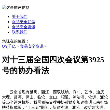
关于我们
食品安全知识
食品安全资讯
联系我们
您现在的位置：
QY千亿
>
食品安全资讯
>
对十三届全国四次会议第3925
号的协办看法
云南省现有昆明、丽江、西双版纳、腾冲、芒市、迪庆、
大理、普洱、保山、临沧、文山、昭通、泸沽湖、沧源、澜沧
等15个运营机场。我局积极支撑并协帮处所加速推进云南机场
扶植取成长，“十三五”期间，新建沧源、澜沧，改扩建大理、