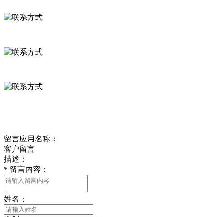
联系方式
河北省保定市徐水县崔庄镇吴庄村
0312-8799456 18633256098
delishipin@yeah.net
给我留言
留言应用名称：
客户留言
描述：
*
留言内容：
姓名：