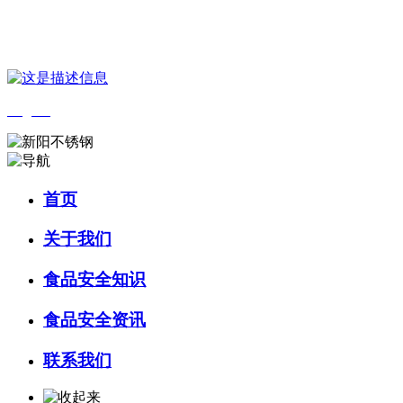
您好，欢迎来到 河北QY千亿食品 官方网站！
English
首页
关于我们
食品安全知识
食品安全资讯
联系我们