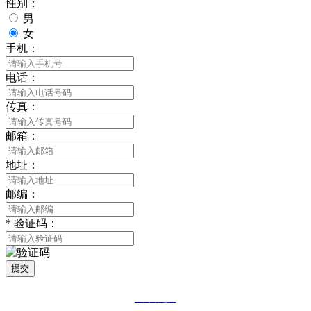
性别：
男
女
手机：
电话：
传真：
邮箱：
地址：
邮编：
*
验证码：
提交
网站地图