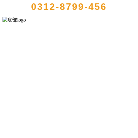
0312-8799-456
河北QY千亿食品有限公司创建于1991年，是经省级注册的大型农产品
加工出口企业，注册资金2000万元，总资产1亿多元。公司产品有速冻
甜糯玉米，芦笋，青豆，草莓，花菜，青刀豆，混合菜，胡萝卜等。
服务支持
关于我们
食品安全知识
食品安全资讯
联系我们
联系方式