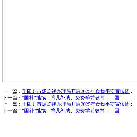
上一篇：
千阳县市场监视办理局开展2025年食物平安宣传周
:
下一篇：
“国补”继续、育儿补助、免费学前教育……国
:
上一篇：
千阳县市场监视办理局开展2025年食物平安宣传周
:
下一篇：
“国补”继续、育儿补助、免费学前教育……国
:
QUICK CONTACT US