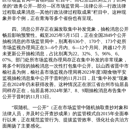
坐的“政务公开—部分—区市场监管局—法律公示—行政法律
过程取成果消息—其他行政法律过程取成果”栏目中。这种现
象并非个例，正在青海等多个省份也有呈现。
四、消息公开存正在漏发取集中补发觉象，抽检消息公开
畅后影响预警性。截至2025年5月15日，正在全国2849个公开
抽检消息的市场监管局中，别离有636个、170个、173个处所
市场监视办理局正在3—6个月内、6—12个月间、跨越12个月
未更新公开抽检消息，占比别离为22。32%、5。96%、6。
07%。部门处所市场监视办理局存正在集中补发的非常现象，
将多个时段的抽检消息一次性打包集中公开。以山西省晋中市
榆社县为例，榆社县市场监视办理局将2023年度3期食物平安
监视抽检消息集中公开于昔时的11月21日，且“集中补发”现象
正在2024年仍未获得改善。这种情况正在浙江省台州市仙居县
同样存正在，仙居县将2024年第7、8、9期抽检消息布告集中
公开于昔时的11月13日。
“双随机、一公开”（正在市场监管中随机抽取查抄对象和
法律人员，并及时公开查抄成果）的监管模式自2015年全面奉
行以来，正在规范监管行为、提拔监管效率、强化社会共治方
面阐扬了主要感化。