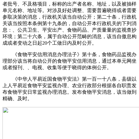
者批号、不及格项目，标称的出产者名称、地址，以及被抽样
单元名称、地址等。对涉及好处调整、需要普遍晓得或者需要
参取决策的消息，行政机关该当自动公开；第二十条，行政机
关该当按照本条例第十九条的，自动公开本行政机关的下列消
息：、公共卫生、平安出产、食物药品、产质量量的监视查抄
环境；第二十六条，属于自动公开范畴的消息，该当自傲息构
成或者变动之日起20个工做日内及时公开。
《食物平安信用消息办理法子》第十条，食物药品监视办
理部分该当将自动公开的食物平安信用消息，通过本单元网坐
或者报刊、、电视、收集等便于晓得的体例公开。
《中华人平易近国食物平安法》第一百一十八条，县级以
上人平易近食物平安监视办理、农业行政部分根据各自职责发
布食物平安日常监视办理消息。发布食物平安消息，该当做到
精确、及时。