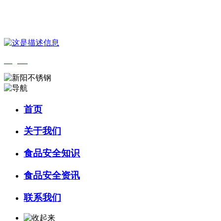
您好，欢迎来到 河北QY千亿食品 官方网站！
English
首页
关于我们
食品安全知识
食品安全资讯
联系我们