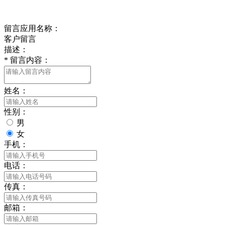
给我留言
留言应用名称：
客户留言
描述：
*
留言内容：
姓名：
性别：
男
女
手机：
电话：
传真：
邮箱：