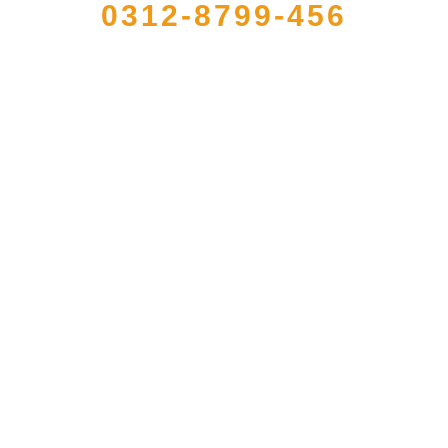
0312-8799-456
加工出口企业，注册资金2000万元，总资产1亿多元。公司产品有速冻