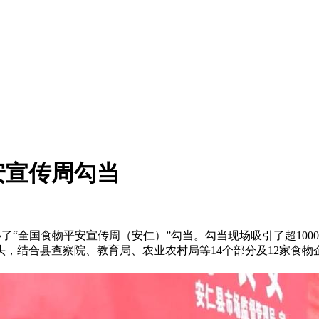
安宣传周勾当
了“全国食物平安宣传周（安仁）”勾当。勾当现场吸引了超10
，结合县查察院、教育局、农业农村局等14个部分及12家食物