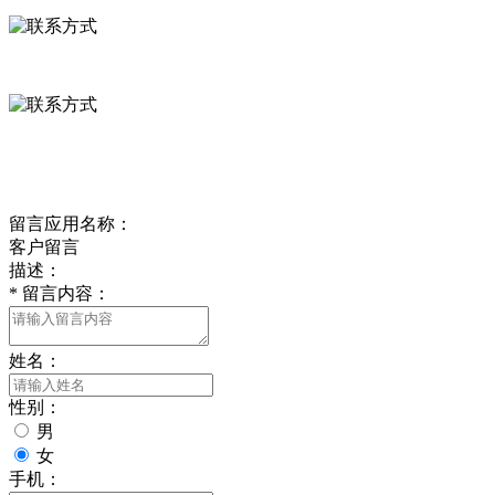
0312-8799456 18633256098
delishipin@yeah.net
给我留言
留言应用名称：
客户留言
描述：
*
留言内容：
姓名：
性别：
男
女
手机：