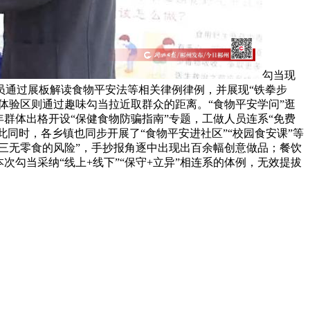
勾当现
员通过展板解读食物平安法等相关律例律例，并展现“铁拳步
体验区则通过趣味勾当拉近取群众的距离。“食物平安学问”逛
年群体出格开设“保健食物防骗指南”专题，工做人员连系“免费
此同时，各乡镇也同步开展了“食物平安进社区”“校园食安课”等
三无零食的风险”，手抄报角逐中出现出百余幅创意做品；餐饮
勾当采纳“线上+线下”“保守+立异”相连系的体例，无效提拔