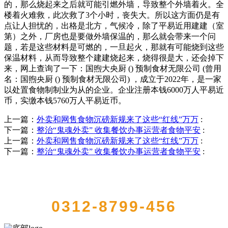
的，那么烧起来之后就可能引燃外墙，导致整个外墙着火。全
楼着火难救，此次救了3个小时，丧失大。所以这方面仍是有
点让人担忧的，出格是北方，气候冷，除了平易近用建建（室
第）之外，厂房也是要做外墙保温的，那么就会带来一个问
题，若是这些材料是可燃的，一旦起火，那就有可能烧到这些
保温材料，从而导致整个建建烧起来，烧得很是大，还会掉下
来，网上查询了一下：国煦大央厨 () 预制食材无限公司 (曾用
名：国煦央厨 () 预制食材无限公司) ，成立于2022年，是一家
以处置食物制制业为从的企业。企业注册本钱6000万人平易近
币，实缴本钱5760万人平易近币。
上一篇：
外卖和网售食物沉磅新规来了这些“红线”万万
:
下一篇：
整治“鬼魂外卖” 收集餐饮办事运营者食物平安
:
上一篇：
外卖和网售食物沉磅新规来了这些“红线”万万
:
下一篇：
整治“鬼魂外卖” 收集餐饮办事运营者食物平安
:
QUICK CONTACT US
0312-8799-456