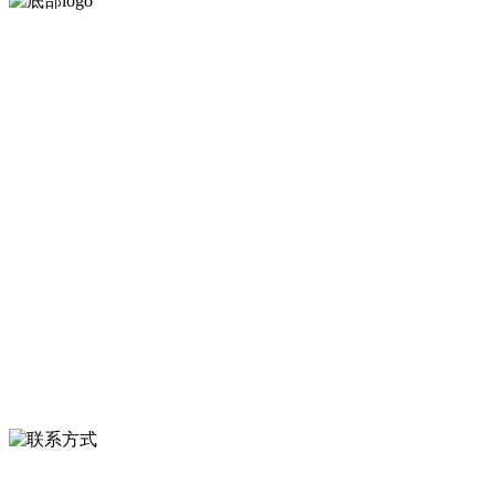
河北QY千亿食品有限公司创建于1991年，是经省级注册的大型农产品
加工出口企业，注册资金2000万元，总资产1亿多元。公司产品有速冻
甜糯玉米，芦笋，青豆，草莓，花菜，青刀豆，混合菜，胡萝卜等。
服务支持
关于我们
食品安全知识
食品安全资讯
联系我们
联系方式
河北省保定市徐水县崔庄镇吴庄村