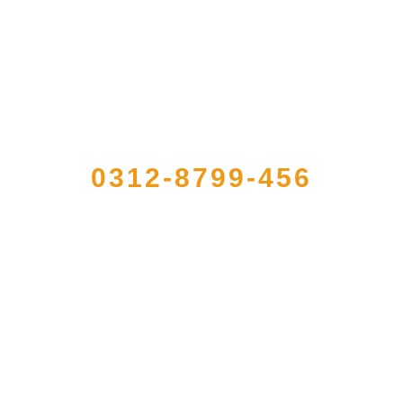
QUICK CONTACT US
0312-8799-456
加工出口企业，注册资金2000万元，总资产1亿多元。公司产品有速冻