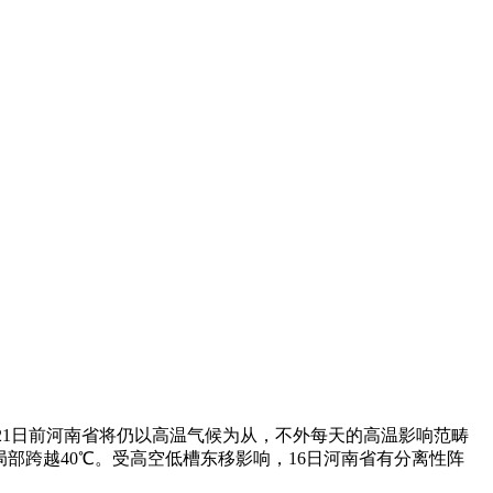
21日前河南省将仍以高温气候为从，不外每天的高温影响范畴
局部跨越40℃。受高空低槽东移影响，16日河南省有分离性阵