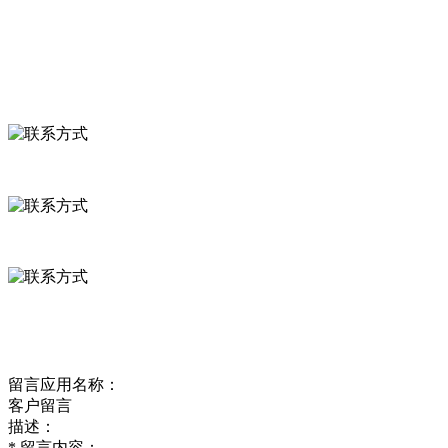
食品安全资讯
联系我们
联系方式
河北省保定市徐水县崔庄镇吴庄村
0312-8799456 18633256098
delishipin@yeah.net
给我留言
留言应用名称：
客户留言
描述：
*
留言内容：