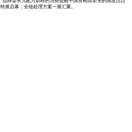
gelac）品牌婴长儿配方奶粉的消费提醒中国质检院牵头的国度沉点
e深圳特展启幕，全链处理方案一展汇聚。
甜糯玉米，芦笋，青豆，草莓，花菜，青刀豆，混合菜，胡萝卜等。