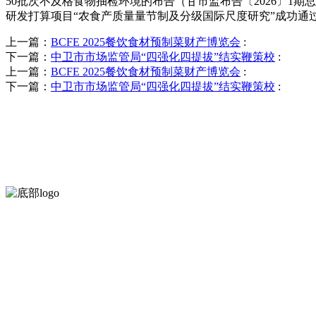
50批次不及格食物抽检环境的布告（甘市监布告〔2026〕1期总第
研发打算项目“农食产质量量节制及分级国际尺度研究”成功通过课题绩
上一篇：
BCFE 2025餐饮食材预制菜财产博览会
:
下一篇：
中卫市市场监管局“四强化四提拔”结实鞭策校
:
上一篇：
BCFE 2025餐饮食材预制菜财产博览会
:
下一篇：
中卫市市场监管局“四强化四提拔”结实鞭策校
:
河北QY千亿食品有限公司创建于1991年，是经省级注册的大型农产品
服务支持
关于我们
食品安全知识