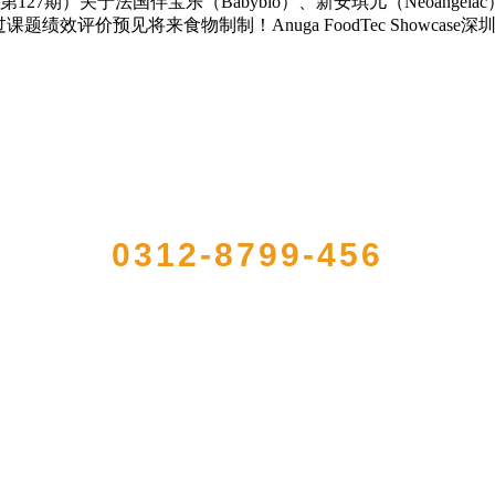
127期）关于法国伴宝乐（Babybio）、新安琪儿（Neoan
效评价预见将来食物制制！Anuga FoodTec Showcas
QUICK CONTACT US
0312-8799-456
加工出口企业，注册资金2000万元，总资产1亿多元。公司产品有速冻