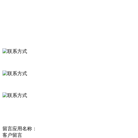
食品安全资讯
联系我们
联系方式
河北省保定市徐水县崔庄镇吴庄村
0312-8799456 18633256098
delishipin@yeah.net
给我留言
留言应用名称：
客户留言