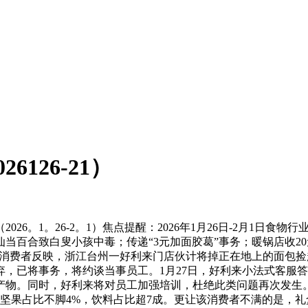
126-21）
。1。26-2。1）焦点提醒：2026年1月26日-2月1日食物
当百合致白叟小孩中毒；传递“3元加面胶葛”事务；暖锅店收2
，有消费者反映，浙江台州一好利来门店伙计将掉正在地上的面包
，已将事务，将约谈当事员工。1月27日，好利来小法式客服
产物。同时，好利来将对员工加强培训，杜绝此类问题再次发生。
点坚果占比不脚4%，饮料占比超7成。更让该消费者不满的是，