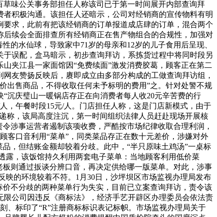
此，百草味公关事务部担任人称该司已于第一时间展开内部查询拜
费者积极沟通。该担任人还暗示，公司对经销商的宣传物料有明
例要求，此前有把该经销商的订单报道成店肆的订单，混合两个
称后续会全面排查所有经销商正在售产物组合的合规性，加强对
性的水仙球，导致家中71岁的母亲和12岁的儿子食用后呈现、
关于误配，盒马暗示，初步查询拜访，系拣货过程中将同时段另
山夹江县一家面馆因“免费续面”激发消费胶葛，顾客正在第二
接到网友赞扬反映后，赓即成立由多部分构成的工做查询拜访组，
价出售商品，不得收取任何未予标明的费用”之。针对处警不规
“沉庆璧山一暖锅店存正在向消费者每人收20元辛苦费的行
元/人，午餐时段15元/人。门店担任人称，这是门店新模式，由于
传递称，该局高度注沉，第一时间组织法律人员赶赴现场开展核
责令涉事运营者遏制该项收费，严酷按市场纪律收取合理利润，
顾客口音利用“菜单”，同类菜品存正在数十元差价，涉嫌对外
品，但结账金额却较着分歧。此中，“半只原味土鸡汤”一桌标
恋人士透露，该饭馆持久利用两套电子菜单：当地顾客利用低价菜
老板则通过扳谈分辨口音，再决定供给哪一版菜单。对此，涉事
反映的环境较着不符。1月30日，沙坪坝区市场监视办理局发布
标价不分歧的两种菜单行为失实，目前已立案查询拜访，责令该
无限公司因违反《商标法》，经济手艺开辟区办理委员会依法责
刻、标印了“R”注册商标标识表记标帜。市场监视办理局关于