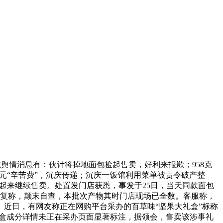
行业舆情消息有：伙计将掉地面包捡起售卖，好利来报歉；958克
0元“辛苦费”，沉庆传递；沉庆一饭馆利用菜单被责令破产整
捡起来继续售卖。处置发门店获悉，事发于25日，当天同款面包
答复称，颠末自查，本批次产物其时门店现场已全数。客服称，
近日，有网友称正在网购平台采办的百草味“坚果大礼盒”标称
礼盒成分详情未正在采办页面显著标注，据领会，售卖该涉事礼