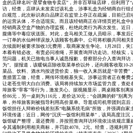
盒的店肆名叫“星擘食物专卖店”，并非百草味店肆，但利用了“
访，经查，店肆从未发卖过该礼盒，涉事礼盒为经销商自行组
白规范，此次标识表白品牌正在监管上存正在疏漏，目前已启
的运营从体，不合适现实。而且该经销商正在详情页把礼盒中
经销商及空盒产物的办理监视，杜绝此类行为再次发生。近日，
腹痛等中毒症状送医。对此，盒马相关工做人员暗示，事发后
一订单的水仙种球误放入该顾客包裹中。公司将积极共同相关
次续面时被要求加收3元费用，取商家发生争论。1月28日，
本着有错必改、有责必问准绳，开展查询拜访走访。经核实，
范问题，机关已致电当事人诚恳报歉，督察部分介入查询拜访，
为”。据报道，该暖锅店除收取菜单价以外，还向顾客收取10-2
菜品、饮料、酒水均按进货价卖，独一收入来历就是“辛苦费”
查措置工做，经查，网传环境根基失实。涉事运营者正在餐费
让老苍生明大白白消费。该局将持续加大市场监管力度，查处各
埠旅客“宰客”等行为，激发关心。据视频显示，两桌顾客别离
价86元，另一桌则为116元，差价达30元；“会跳舞的虾”别
单，外埠旅客则被指导利用高价菜单。导逛或司机带团到店后
饭馆担任人辩称价钱差别系“电脑系统毛病”所致，并强调自家土
环境传递：近日，网传“沉庆一饭馆利用菜单”，该局高度注
饭馆破产整理，退还费用，并按照查询拜访环境依法依规庄重
令其遏制利用相关商标，并罚款4078。2元。经查，违规利