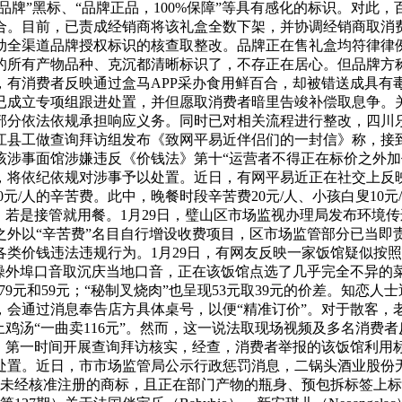
品牌”黑标、“品牌正品，100%保障”等具有感化的标识。对
合。目前，已责成经销商将该礼盒全数下架，并协调经销商取消
动全渠道品牌授权标识的核查取整改。品牌正在售礼盒均符律律
的所有产物品种、克沉都清晰标识了，不存正在居心。但品牌方
有消费者反映通过盒马APP采办食用鲜百合，却被错送成具有毒
已成立专项组跟进处置，并但愿取消费者暗里告竣补偿取息争。
部分依法依规承担响应义务。同时已对相关流程进行整改，四川乐
夹江县工做查询拜访组发布《致网平易近伴侣们的一封信》称，
该涉事面馆涉嫌违反《价钱法》第十“运营者不得正在标价之外加
将依纪依规对涉事予以处置。近日，有网平易近正在社交上反映
0元/人的辛苦费。此中，晚餐时段辛苦费20元/人、小孩白叟10
，若是接管就用餐。1月29日，璧山区市场监视办理局发布环境
之外以“辛苦费”名目自行增设收费项目，区市场监管部分已当即
类价钱违法违规行为。1月29日，有网友反映一家饭馆疑似按照
操外埠口音取沉庆当地口音，正在该饭馆点选了几乎完全不异的菜
离为79元和59元；“秘制叉烧肉”也呈现53元取39元的价差。知
，会通过消息奉告店方具体桌号，以便“精准订价”。对于散客，
鸡汤“一曲卖116元”。然而，这一说法取现场视频及多名消费者
沉，第一时间开展查询拜访核实，经查，消费者举报的该饭馆利用
处置。近日，市市场监管局公示行政惩罚消息，二锅头酒业股份
用了未经核准注册的商标，且正在部门产物的瓶身、预包拆标签上标