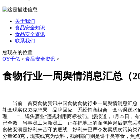
关于我们
食品安全知识
食品安全资讯
联系我们
您现在的位置：
QY千亿
>
食品安全资讯
>
食物行业一周舆情消息汇总（2026
当前！首页食物资讯中国食物食物行业一周舆情消息汇总（2026
礼盒现实仅33克坚果，品牌回应：系经销商组合；盒马误送水仙
理；：“二锅头酒业”违规利用商标被罚。据报道，1月25日
已全数，当事员工为新员工，正在把地上的面包捡起后健忘丢弃
食物安满是好利来苦守的底线，好利来已严令发卖残次污染类
分量958克，现实线克为饮料，残剩部门则是饼干类零食，焦