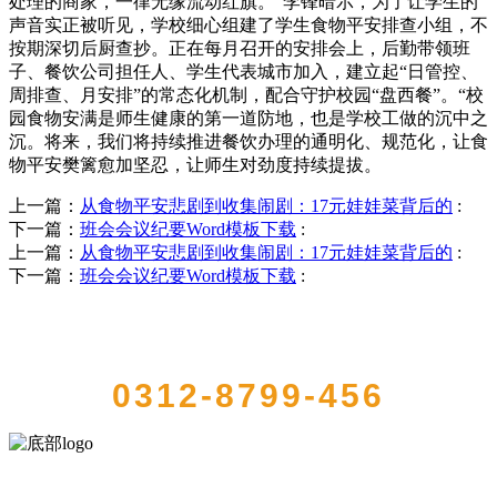
处理的商家，一律无缘流动红旗。”李锋暗示，为了让学生的
声音实正被听见，学校细心组建了学生食物平安排查小组，不
按期深切后厨查抄。正在每月召开的安排会上，后勤带领班
子、餐饮公司担任人、学生代表城市加入，建立起“日管控、
周排查、月安排”的常态化机制，配合守护校园“盘西餐”。“校
园食物安满是师生健康的第一道防地，也是学校工做的沉中之
沉。将来，我们将持续推进餐饮办理的通明化、规范化，让食
物平安樊篱愈加坚忍，让师生对劲度持续提拔。
上一篇：
从食物平安悲剧到收集闹剧：17元娃娃菜背后的
:
下一篇：
班会会议纪要Word模板下载
:
上一篇：
从食物平安悲剧到收集闹剧：17元娃娃菜背后的
:
下一篇：
班会会议纪要Word模板下载
:
QUICK CONTACT US
0312-8799-456
河北QY千亿食品有限公司创建于1991年，是经省级注册的大型农产品