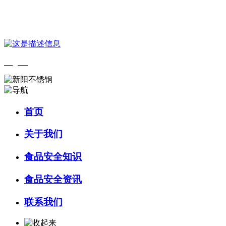
您好，欢迎来到 河北QY千亿食品 官方网站！
English
首页
关于我们
食品安全知识
食品安全资讯
联系我们