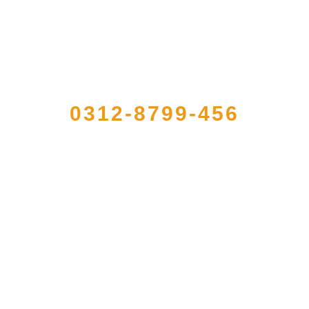
QUICK CONTACT US
0312-8799-456
加工出口企业，注册资金2000万元，总资产1亿多元。公司产品有速冻