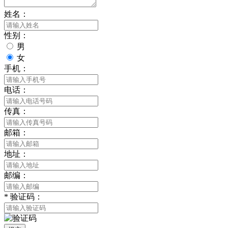
姓名：
性别：
男
女
手机：
电话：
传真：
邮箱：
地址：
邮编：
*
验证码：