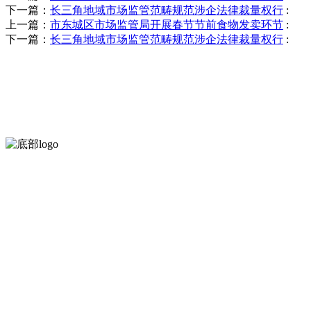
下一篇：
长三角地域市场监管范畴规范涉企法律裁量权行
:
上一篇：
市东城区市场监管局开展春节节前食物发卖环节
:
下一篇：
长三角地域市场监管范畴规范涉企法律裁量权行
:
河北QY千亿食品有限公司创建于1991年，是经省级注册的大型农产品
服务支持
关于我们
食品安全知识
食品安全资讯