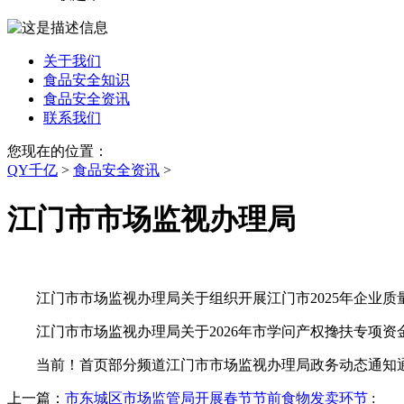
关于我们
食品安全知识
食品安全资讯
联系我们
您现在的位置：
QY千亿
>
食品安全资讯
>
江门市市场监视办理局
江门市市场监视办理局关于组织开展江门市2025年企业质
江门市市场监视办理局关于2026年市学问产权搀扶专项资
当前！首页部分频道江门市市场监视办理局政务动态通知
上一篇：
市东城区市场监管局开展春节节前食物发卖环节
: