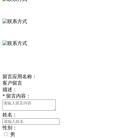
河北省保定市徐水县崔庄镇吴庄村
0312-8799456 18633256098
delishipin@yeah.net
给我留言
留言应用名称：
客户留言
描述：
*
留言内容：
姓名：
性别：
男