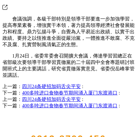
會議強調，各級干部特別是領導干部要進一步加強學習，
提高專業素養，增強實干本領，著力提高領導經濟社會發展能
力和程度。鼎力弘揚斗爭，自覺為人平易近出政績、以實干出
政績。要持之以恆推進全面從嚴治黨，一體推進不敢腐、不克
不及腐、扎實營制風清氣正的生態。
1月24日，省委常委會召開擴大會議，傳達學習習總正在
省部級次要領導干部學習貫徹黨的二十屆四中全會專題研討班
開班式上的主要講話，研究省貫徹落實意見。省委倪岳峰掌管
並講話。
上一篇：
四川24条硬招加码舌尖平安
:
下一篇：
400多吨进口食物春节期间涌入厦门东渡港口
:
上一篇：
四川24条硬招加码舌尖平安
:
下一篇：
400多吨进口食物春节期间涌入厦门东渡港口
:
QUICK CONTACT US