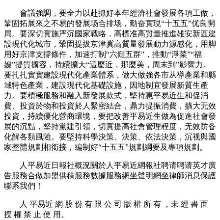
會議強調，要全力以赴抓好本年經濟社會發展各項工做，
鞏固拓展來之不易的發展场合排场，勤奋實現“十五五”优良開
局。要深切實施严沉國家戰略，高標准高質量推進雄安新區建
設現代化城市，鞏固提拔京津冀高質量發展動力源感化，用脚
用好京津支撐條件，加速打制“六鏈五群”，推動“淨菜”“福
嫂”提質擴容，持續擴大“這麼近，那麼美，周末到”影響力。
要扎扎實實建設現代化產業體系，做大做強各市从導產業和縣
域特色產業，建設現代化基礎設施，因地制宜發展新質生產
力。要積極服務和融入新發展款式，堅持惠平易近生和促消
費、投資於物和投資於人緊密結合，鼎力提振消費，擴大无效
投資，持續優化營商環境，要把改善平易近生做為促進社會發
展的沉點，堅持黨建引領，切實提高社會管理程度，无效防备
化解各類風險。要堅持科學決策、決策、依法決策，沉视與國
家整體規劃相銜接，編制好“十五五”規劃綱要及專項規劃。
人平易近日報社概況關於人平易近網報社聘请聘请英才廣
告服務合做加盟供稿服務數據服務網坐聲明網坐律師消息保護
聯系我們！
人 平易近 網 股 份 有 限 公 司 版 權 所 有 ，未 經 書 面
授 權 禁 止 使 用。