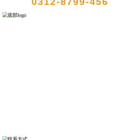
0312-8799-456
河北QY千亿食品有限公司创建于1991年，是经省级注册的大型农产品
加工出口企业，注册资金2000万元，总资产1亿多元。公司产品有速冻
甜糯玉米，芦笋，青豆，草莓，花菜，青刀豆，混合菜，胡萝卜等。
服务支持
关于我们
食品安全知识
食品安全资讯
联系我们
联系方式