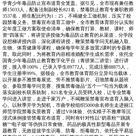
学青少年毒品防止宣布道育全笼盖。据引见，全市现有兼任教
师15033人，配备法制副校长821名，禁毒防止教育专兼职教师
3537名，师生配比约为1：25，不竭健全工做机制，压实了校
园禁毒义务。禁毒宣布道育工做中，全市教育体育部分认实制
定年度工做方案取使命清单，确保教育打算、教材、课时、师
资“四落实”，将讲堂讲授做为毒品防止教育的从渠道，分学段
设想梯讲授内容，深化课程讲授，鞭策禁毒学问无机融入取、
生物、体育健康等课程，确保每学年至多放置2课时的专题教
育。取此同时，为将教育内容精准婚配学生成长需求，依托全
国青少年毒品防止教育数字化平台（青骄第二讲堂）进行讲
授，接入率100%，已录入学生89772人，完成注册88875人，
学生注册率99%。据领会，全市教育体育部分立异勾当载体，
以开展参不雅禁毒展览、旁不雅禁毒影片、召弛禁毒从题班
会、参取禁毒学问竞赛、搜集禁毒做品“五个一”勾当为载体，
落实副校长联系轨制，821名专业人员受聘入校，让专业禁毒
学问进入讲堂，走进千家万户，不竭鞭策禁毒宣布道育入脑入
心。以秋季开学为契机，市曲学校组织5000余名师生走进丽江
师范学院禁毒实景教育，通过VR体验、仿实模子不雅摩等沉
浸式体例接管禁毒宣布道育，同时有针对性以“奶茶粉”“跳跳
糖”“电子烟”等伪拆日常食物、药品的极具性新型毒品开展专
题教育，无效提拔学生识毒、防毒、拒毒能力。依托全平易近