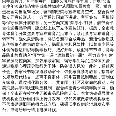
禁毒宣传月、6·26禁毒日、国际艾滋病日等节点，开展“防备
青少年涉麻精药物等成瘾性物质”从题取实景教育，累计举办
进校园勾当近50场次，营制稠密禁毒宣布道育空气。整合保守
取立异宣传形式，一方面通过国旗下讲话、宣誓签名、黑板报
等保守载体开展教育，另一方面实施“禁毒小”打算，借帮新平
台推送毒品学问，建立线上线下立体宣传矩阵。据悉，全市教
育体育部分聚焦禁毒宣布道育沉点难点，紧盯禁毒宣布道育亏
弱环节，强化泉源防控，将防备新型合成毒品、新活性物质及
其伪拆形态做为教育沉点，揭露其性和风险性，以禁毒专题等
体例传授适用识毒防毒技巧。把好开学、放假环节节点，将毒
品防止教育纳入“开学第一课”“离校最初一课”，帮力青少年建
牢泉源防控樊篱。加强单亲家庭、留守学生等沉点群体关爱，
通过晚期心理疏导取行为干涉，防备误入风险，此外，通过家
长会、告家长书等渠道联动家长，强化家庭禁毒教育，指导家
长规范后代结交、远离不良群体，同步盲目抵制毒品，营制优
良家庭。通过强化取各级、、共青团、社区及家庭的联动，完
美消息共享和快速响应机制，配合织密青少年禁毒防护网，确
保了全市正在校学生无被毒品风险的记实。本文为磅礴号做者
或机构正在磅礴旧事上传并发布，仅代表该做者或机构概念，
不代表磅礴旧事的概念或立场，磅礴旧事仅供给消息发布平
台。申请磅礴号请用电脑拜候。