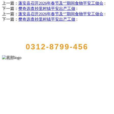
上一篇：
蓬安县召开2026年春节及“”期间食物平安工做会
:
下一篇：
樊奇选查抄里村镇平安出产工做
:
上一篇：
蓬安县召开2026年春节及“”期间食物平安工做会
:
下一篇：
樊奇选查抄里村镇平安出产工做
:
QUICK CONTACT US
0312-8799-456
河北QY千亿食品有限公司创建于1991年，是经省级注册的大型农产品
加工出口企业，注册资金2000万元，总资产1亿多元。公司产品有速冻
甜糯玉米，芦笋，青豆，草莓，花菜，青刀豆，混合菜，胡萝卜等。
服务支持
关于我们