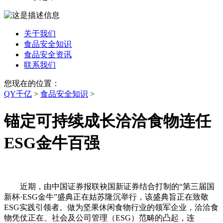
关于我们
食品安全知识
食品安全资讯
联系我们
您现在的位置：
QY千亿
>
食品安全知识
>
锚定可持续成长洽洽食物连任
ESG金牛百强
近期，由中国证券报联袂国新证券结合打制的“第三届国
新杯·ESG金牛”盛典正在姑苏隆沉举行，该盛典旨正在致敬
ESG实践引领者。做为坚果休闲食物行业的领军企业，洽洽食
物凭仗正在、社会及公司管理（ESG）范畴的凸起，连