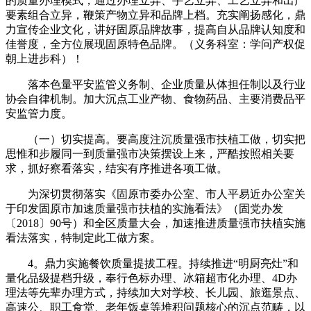
的质量办理模式，通过办理立异、手艺立异、工艺立异和出产
要素组合立异，鞭策产物立异和品牌上档。充实阐扬感化，鼎
力宣传企业文化，讲好固原品牌故事，提高自从品牌认知度和
佳誉度，全方位展现固原特色品牌。（义务科室：学问产权促
朝上进步科）！
落本色量平安监管义务制、企业质量从体担任制以及行业
协会自律机制。加大沉点工业产物、食物药品、主要消费品平
安监管力度。
（一）切实提高。要高度注沉质量强市扶植工做，切实把
思惟和步履同一到质量强市决策摆设上来，严酷按照相关要
求，抓好察看落实，结实有序推进各项工做。
为深切贯彻落实《固原市委办公室、市人平易近办公室关
于印发固原市加速质量强市扶植的实施看法》（固党办发
〔2018〕90号）和全区质量大会，加速推进质量强市扶植实施
看法落实，特制定此工做方案。
4。鼎力实施餐饮质量提拔工程。持续推进“明厨亮灶”和
量化品级提档升级，奉行色标办理、冰箱超市化办理、4D办
理法等先辈办理方式，持续加大对学校、长儿园、旅逛景点、
高速公、职工食堂、老年饭桌等堆积问题核心的沉点范畴，以