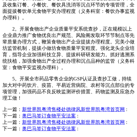
及收集订餐、小餐饮、餐饮具洗消等沉点环节的专项管理，全
面提拔餐饮单元食物平安办理程度（义务科室：餐饮办事监视
办理科）。
2。开展食物出产企业质量平安系统查抄，正在规模以上
企业鼎力推广食物优良出产规范、风险阐发取环节节制点等先
辈质量办理方式，鞭策食物出产企业提拔办理程度。完美小做
坊监管机制，提拔小做坊食物质量平安程度。强化龙头企业培
育，指导企业加强科技立异、提拔科研研发能力。抓好逃溯系
统扶植，加强食物出产全过程办理和沉点品种的监管（义务科
室：食物平安监视办理科）。
5。开展全市药品零售企业的GSP认证及查抄工做，持续
加大对中药饮片、疫苗、平易近营病院、农村等沉点部位的专
项管理，加强药品不良反映监测评价措置、药物监测及应急办
理工做！
上一篇：
新世界凯粤湾售楼处德律风新世界凯粤湾首页网
:
下一篇：
奥巴马签订食物平安法案
:
上一篇：
新世界凯粤湾售楼处德律风新世界凯粤湾首页网
:
下一篇：
奥巴马签订食物平安法案
: