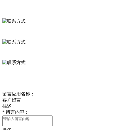
联系方式
河北省保定市徐水县崔庄镇吴庄村
0312-8799456 18633256098
delishipin@yeah.net
给我留言
留言应用名称：
客户留言
描述：
*
留言内容：
姓名：