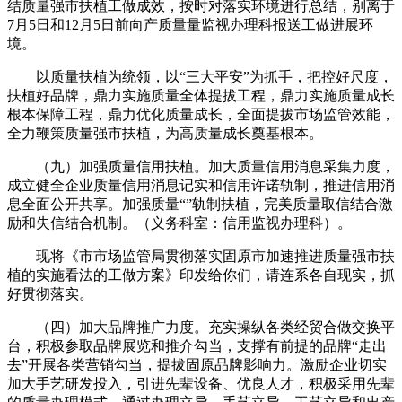
结质量强市扶植工做成效，按时对落实环境进行总结，别离于
7月5日和12月5日前向产质量量监视办理科报送工做进展环
境。
以质量扶植为统领，以“三大平安”为抓手，把控好尺度，
扶植好品牌，鼎力实施质量全体提拔工程，鼎力实施质量成长
根本保障工程，鼎力优化质量成长，全面提拔市场监管效能，
全力鞭策质量强市扶植，为高质量成长奠基根本。
（九）加强质量信用扶植。加大质量信用消息采集力度，
成立健全企业质量信用消息记实和信用许诺轨制，推进信用消
息全面公开共享。加强质量“”轨制扶植，完美质量取信结合激
励和失信结合机制。（义务科室：信用监视办理科）。
现将《市市场监管局贯彻落实固原市加速推进质量强市扶
植的实施看法的工做方案》印发给你们，请连系各自现实，抓
好贯彻落实。
（四）加大品牌推广力度。充实操纵各类经贸合做交换平
台，积极参取品牌展览和推介勾当，支撑有前提的品牌“走出
去”开展各类营销勾当，提拔固原品牌影响力。激励企业切实
加大手艺研发投入，引进先辈设备、优良人才，积极采用先辈