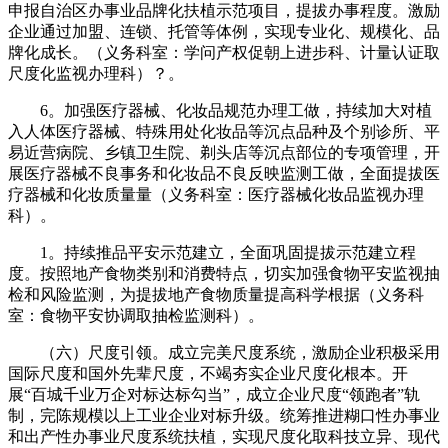
申报自治区办事业品牌化扶植示范项目，提拔办事程度。激励
企业通过加盟、连锁、托管等体例，实现专业化、规模化、品
牌化成长。（义务科室：学问产权促朝上进步科、计量认证取
尺度化监视办理科）？。
6。加强医疗器械、化妆品规范办理工做，持续加大对植
入人体医疗器械、特殊用处化妆品等沉点品种及个别诊所、平
易近营病院、乡镇卫生院、剃头店等沉点部位的专项管理，开
展医疗器械不良事务和化妆品不良反映监测工做，全面提拔医
疗器械和化妆质量量（义务科室：医疗器械化妆品监视办理
科）。
1。持续推品平安示范建立，全面巩固提拔示范建立程
度。按照地产食物类别和消费特点，切实加强食物平安监视抽
检和风险监测，为提拔地产食物质量提高科学根据（义务科
室：食物平安协调取抽检监测科）。
（六）尺度引领。成立完美尺度系统，激励企业积极采用
国际尺度和国外先辈尺度，不竭夯实企业尺度化根本。开
展“百城千业万企对标达标勾当”，成立企业尺度“领跑者”轨
制，完陈规模以上工业企业对标升级。统筹推进糊口性办事业
和出产性办事业尺度系统扶植，实现尺度化取科技立异、现代