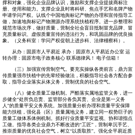
撑和对象，强化企业品牌认识，激励和支撑企业提拔商标注
册、使用和能力。支撑企业及时将科研、焦点手艺和名牌产物
申请学问产权。认线个中国地舆标记产物的办理和宣传指导工
做，加速地舆标记产物溯源办理系统扶植程序。进一步整理和
规范市场次序，做好质量，营制全社会盲目抵制冒充品牌、冒
充质量标识、虚假质量宣传的违法行为，和巩固品牌的优良抽
象。（义务科室：学问产权促朝上进步科、法律稽察科）。
从办：固原市人平易近 承办：固原市人平易近办公室 运
转办理：固原市电子政务核心 联系德律风！ 电子信箱！
（三）加强宣传营制空气。要充实操纵各类前言，鼎力宣
传质量强市扶植中的先辈经验做法，积极指导社会各方配合参
取，指导企业落实从体义务，营制优良的社会空气。
（八）健全质量工做机制。严酷落实属地监管义务，进一
步健全“处所负总责、监管部分各负其责、企业是第一义务
人”的质量平安义务系统。加强质量分析办理和质量平安保障
能力扶植，强化县（区）质量属地义务，建立同一权势巨子的
质量工做体系体例机制。抓好行业质量平安监视、协和谐指点
工做。指导各类企业鼎力不断改进的“工匠”，营制卑沉手艺、
推崇质量的优良社会空气，树立“以质取胜”。强化全平易近质