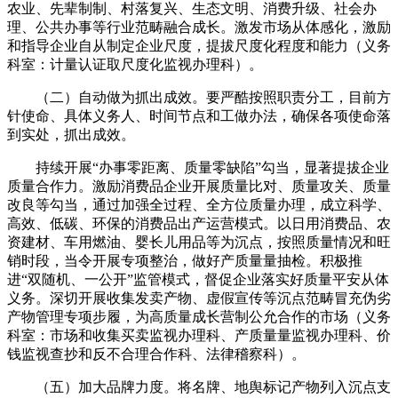
农业、先辈制制、村落复兴、生态文明、消费升级、社会办
理、公共办事等行业范畴融合成长。激发市场从体感化，激励
和指导企业自从制定企业尺度，提拔尺度化程度和能力（义务
科室：计量认证取尺度化监视办理科）。
（二）自动做为抓出成效。要严酷按照职责分工，目前方
针使命、具体义务人、时间节点和工做办法，确保各项使命落
到实处，抓出成效。
持续开展“办事零距离、质量零缺陷”勾当，显著提拔企业
质量合作力。激励消费品企业开展质量比对、质量攻关、质量
改良等勾当，通过加强全过程、全方位质量办理，成立科学、
高效、低碳、环保的消费品出产运营模式。以日用消费品、农
资建材、车用燃油、婴长儿用品等为沉点，按照质量情况和旺
销时段，当令开展专项整治，做好产质量量抽检。积极推
进“双随机、一公开”监管模式，督促企业落实好质量平安从体
义务。深切开展收集发卖产物、虚假宣传等沉点范畴冒充伪劣
产物管理专项步履，为高质量成长营制公允合作的市场（义务
科室：市场和收集买卖监视办理科、产质量量监视办理科、价
钱监视查抄和反不合理合作科、法律稽察科）。
（五）加大品牌力度。将名牌、地舆标记产物列入沉点支