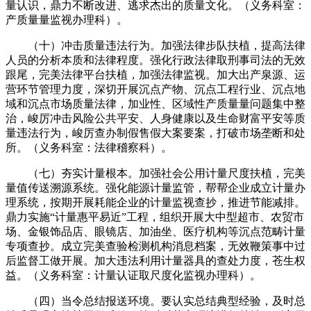
量认识，鼎力不断改进、逃求杰出的质量文化。（义务科室：
产质量量监视办理科）。
（十）冲击质量违法行为。加强法律步队扶植，提高法律
人员的分析本质和法律程度。强化行政法律取刑事司法的无效
跟尾，完美法律平台扶植，加强法律监视。加大出产泉源、运
营环节管理力度，深切开展沉点产物、沉点工程行业、沉点地
域和沉点市场质量法律，加业性、区域性产质量量问题集中整
治，峻厉冲击风险公共平安、人身健康以及生命财富平安等质
量违法行为，峻厉查办制假售假大案要案，打破市场垄断和处
所。（义务科室：法律稽察科）。
（七）夯实计量根本。加强社会公用计量尺度扶植，完美
量值传送溯源系统。强化能源计量监管，帮帮企业成立计量办
理系统，按期开展耗能企业的计量监视查抄，推进节能减排。
鼎力实施“计量惠平易近”工程，组织开展大中型超市、农贸市
场、金银饰品店、眼镜店、加油坐、医疗机构等沉点范畴计量
专项查抄。成立完美查验检测机构消息档案，无效鞭策事中过
后监督工做开展。加大违法利用计量器具的查处力度，苍生权
益。（义务科室：计量认证取尺度化监视办理科）。
（四）当令总结报送环境。要认实总结典型经验，及时总