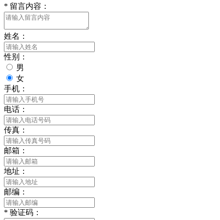
*
留言内容：
姓名：
性别：
男
女
手机：
电话：
传真：
邮箱：
地址：
邮编：
*
验证码：