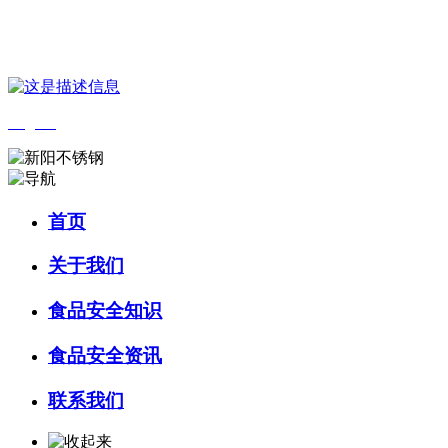
您好，欢迎来到 河北QY千亿食品 官方网站！
English
首页
关于我们
食品安全知识
食品安全资讯
联系我们