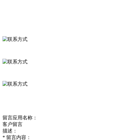
食品安全资讯
联系我们
联系方式
河北省保定市徐水县崔庄镇吴庄村
0312-8799456 18633256098
delishipin@yeah.net
给我留言
留言应用名称：
客户留言
描述：
*
留言内容：