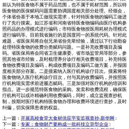
前认为特医食物不属于药品范围，也不属于耗材范围，所以特
医食物的医保赋码问题需要协调国度相关部分处理。经领会，
个体省份基于本地工做现实需求，针对特医食物的编码工做进
行了先行摸索。如江苏省和河南省特医食物编码由医疗机构参
照药品的办理模式进行编码；市特医食物按医用耗材办理模式
进行编码等。目前我省施行的是国度同一的系统代码。针对此
难题，省医保局将自创兄弟省份先辈经验，通过以下行动勤奋
处理特医食物的收费分类赋码问题。一是补充收费项目及编
码。省医保局将会同省卫生健康委、省市场监管局等部分，参
照其他省市经验，及时梳理养分诊疗相关收费项目，补充特医
食物收费项目及编码，构成收费项目及编码工做方案，并报国
度相关部分存案。二是摸索纳入医疗机构诊疗目次。摸索将特
医食物纳入医疗机构诊疗目次，付与其的收费编码，并按照医
疗机构现实需求前进履态赋码。三是加强对医疗机构的培训和
指点。进一步规范特医食物的采购、发卖和收费流程，确保医
疗机构可以或许精确利用收费编码，同时，成立监视查抄机
制，按期对医疗机构特医食物办理和收费环境进行查抄，及时
纠偏，切实保障患者的权益。
上一篇：
开展高校食堂大食材供应平安监视查抄-新华网
:
下一篇：
专家：食物财产要构成一批科技立异型企业
: