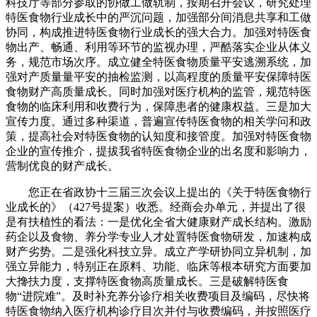
科技厅等部分参取的协做工做轨制，按期召开会议，研究处理
特医食物行业成长中的严沉问题，加强部分间消息共享和工做
协同，构成推进特医食物行业成长的强大合力。加强对特医食
物出产、畅通、利用等环节的监视办理，严酷落实企业从体义
务，规范市场次序。成立健全特医食物质量平安逃溯系统，加
强对产质量量平安的抽检监测，以高程度的质量平安保障特医
食物财产高质量成长。同时加强对医疗机构的监管，规范特医
食物的临床利用和收费行为，保障患者的健康权益。三是加大
宣传力度。通过多种渠道，普遍宣传特医食物的相关学问和政
策，提高社会对特医食物的认知度和接管度。加强对特医食物
企业的宣传推介，提拔我省特医食物企业的出名度和影响力，
营制优良的财产成长。
您正在省政协十三届三次会议上提出的《关于特医食物行
业成长的》（427号提案）收悉。经商会办单元，并提出了很
是有扶植性的看法：一是优化全省大健康财产成长结构。激励
药企以及食物、养分学专业人才处置特医食物研发，加速构成
财产劣势。二是强化科技立异。成立产学研协同立异机制，加
强立异能力，特别正在原料、功能、临床等根本研究方面要加
大搀扶力度，支撑特医食物高质量成长。三是破解特医食
物“进院难”。及时补充养分诊疗相关收费项目及编码，尽快将
特医食物纳入医疗机构诊疗目次并付与收费编码，并按照医疗