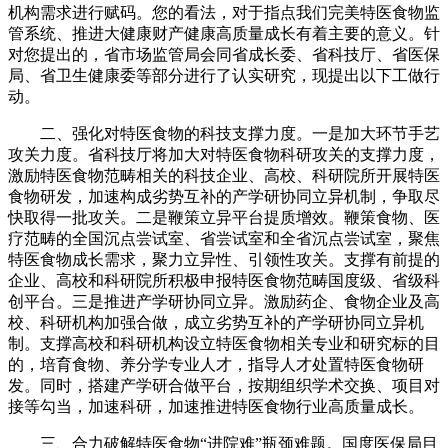
机构需求进行赋码。您的看法，对于指点我们完美特医食物监
管系统、推进大健康财产健康高质量成长有着主要的意义。针
对您提出的，省市场监管局会同省成长委、省科技厅、省医保
局、省卫生健康委等部分进行了认实研究，现提出以下工做行
动。
二、强化对特医食物的科技支撑力度。一是加大环节手艺
攻关力度。省科技厅将加大对特医食物科研攻关的支撑力度，
激励特医食物范畴相关的科技企业、高校、科研院所开展特医
食物研发，加速构成劣势互补的产学研协同立异机制，争取尽
快取得一批攻关。二是鞭策立异平台提质增效。鞭策食物、医
疗范畴的全国沉点尝试室、省尝试室和全省沉点尝试室，聚焦
特医食物成长需求，聚力立异性、引领性攻关。支撑有前提的
企业、高校和科研院所积极申报特医食物范畴国度级、省级科
创平台。三是推进产学研协同立异。激励药企、食物企业及高
校、科研机构加强合做，成立劣势互补的产学研协同立异机
制。支撑高校和科研机构设立特医食物相关专业和研究标的目
的，培育食物、养分学专业人才，指导人才处置特医食物研
发。同时，搭建产学研合做平台，按期组织学术交换、项目对
接等勾当，加速科研，加速推进特医食物行业高质量成长。
三、合力破解特医食物“进院难”瓶颈难题。国度医保局目