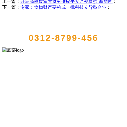
上一篇：
开展高校食堂大食材供应平安监视查抄-新华网
:
下一篇：
专家：食物财产要构成一批科技立异型企业
:
QUICK CONTACT US
0312-8799-456
河北QY千亿食品有限公司创建于1991年，是经省级注册的大型农产品
加工出口企业，注册资金2000万元，总资产1亿多元。公司产品有速冻
甜糯玉米，芦笋，青豆，草莓，花菜，青刀豆，混合菜，胡萝卜等。
服务支持
关于我们
食品安全知识