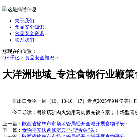
关于我们
食品安全知识
食品安全资讯
联系我们
您现在的位置：
QY千亿
>
食品安全知识
>
大洋洲地域_专注食物行业鞭策
进出口食物一周（10。13-10。17）看点2025年9月份
今日导读：餐饮店驴肉火烧用马肉假充被立案；市场监管总局专项
上一篇：
陕西省榆林市市场监管局经开全域开展食物平安
:
下一篇：
食物平安法首修沉典严把“舌尖”关
:
上一篇：
陕西省榆林市市场监管局经开全域开展食物平安
: