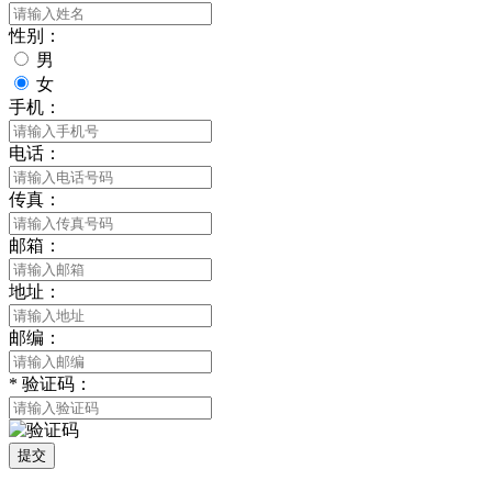
性别：
男
女
手机：
电话：
传真：
邮箱：
地址：
邮编：
*
验证码：
提交