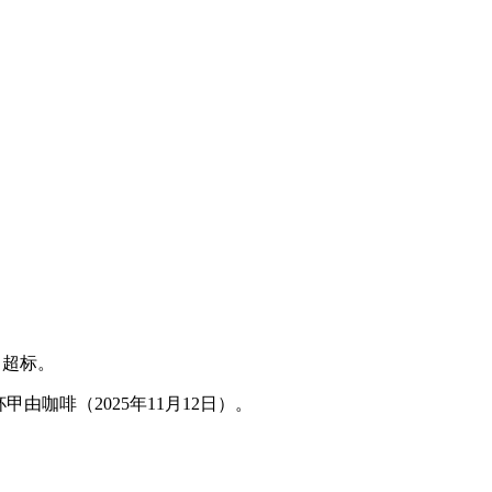
留超标。
咖啡（2025年11月12日）。