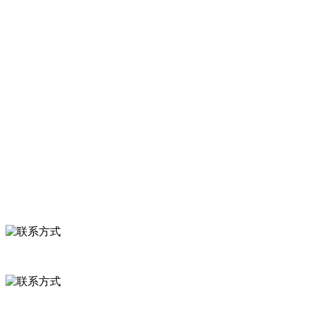
加工出口企业，注册资金2000万元，总资产1亿多元。公司产品有速冻
甜糯玉米，芦笋，青豆，草莓，花菜，青刀豆，混合菜，胡萝卜等。
服务支持
关于我们
食品安全知识
食品安全资讯
联系我们
联系方式
河北省保定市徐水县崔庄镇吴庄村
0312-8799456 18633256098