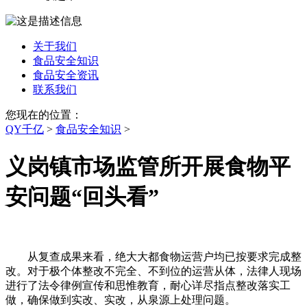
关于我们
食品安全知识
食品安全资讯
联系我们
您现在的位置：
QY千亿
>
食品安全知识
>
义岗镇市场监管所开展食物平
安问题“回头看”
从复查成果来看，绝大大都食物运营户均已按要求完成整
改。对于极个体整改不完全、不到位的运营从体，法律人现场
进行了法令律例宣传和思惟教育，耐心详尽指点整改落实工
做，确保做到实改、实改，从泉源上处理问题。