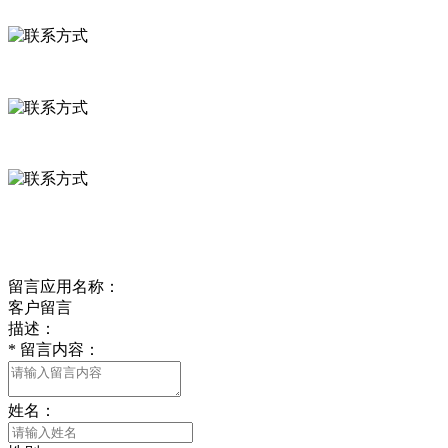
联系方式
河北省保定市徐水县崔庄镇吴庄村
0312-8799456 18633256098
delishipin@yeah.net
给我留言
留言应用名称：
客户留言
描述：
*
留言内容：
姓名：