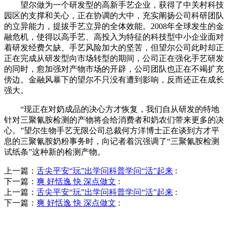
望尔做为一个研发型的高新手艺企业，获得了中关村科技
园区的支撑和关心，正在协调的大中，充实阐扬公司科研团队
的立异能力，提拔手艺立异的全体效能。2008年全球发生的金
融危机，使得以高手艺、高投入为特征的科技型中小企业面对
着研发经费欠缺、手艺风险加大的坚苦，但望尔公司此时却正
正在完成从研发型向市场转型的期间，公司正在强化手艺研发
的同时，愈加强对产物市场的开辟，公司团队也正在不竭扩充
傍边。金融风暴下的望尔不只没有遭到影响，反而还正在成长
强大。
“现正在对奶成品的决心方才恢复，我们自从研发的特地
针对三聚氰胺检测的产物将会给消费者和奶农们带来更多的决
心。”望尔生物手艺无限公司总裁何方洋博士正在谈到方才平
息的三聚氰胺奶粉事务时，向记者着沉强调了“三聚氰胺检测
试纸条”这种新的检测产物。
上一篇：
舌尖平安“玩”出学问科普学问“活”起来
:
下一篇：
爽 好恬逸 快 深点做文
:
上一篇：
舌尖平安“玩”出学问科普学问“活”起来
:
下一篇：
爽 好恬逸 快 深点做文
: