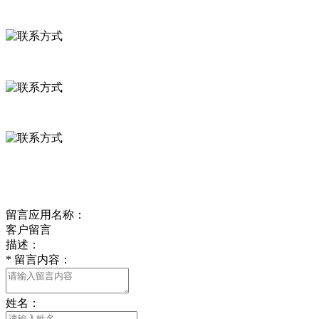
联系方式
河北省保定市徐水县崔庄镇吴庄村
0312-8799456 18633256098
delishipin@yeah.net
给我留言
留言应用名称：
客户留言
描述：
*
留言内容：
姓名：