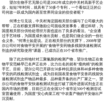
望尔生物手艺无限公司是2002年成立的中关村高新手艺企
业，短短7年时间，就具有了50多个专利，一个看似泛泛的公
司何故一跃成为国内甚至世界同业业的佼佼者呢？
何博士引见说，中关村海淀园相关部分赐与了公司极大的
帮帮，正在积极支撑和激励公司面临突发事务，通过科研，为
国度相关部分供给处理径方面也提出了良多的看法。“企业通
过手艺转移，为国度成长做出贡献，也是我们做企业的一份社
会义务。”何博士如是说。正在相关部分的支撑下，2008年望
尔公司针对食物平安开展的“食物平安药物多残留快速检测试
剂盒的研究取使用”课题，已成功正在10个省市推广。
除了此次特地针对三聚氰胺的检测产物，望尔生物正在食
物平安范畴早已名声正在外，比力出名的就有“瘦肉精”的检测
手艺。目前，望尔公司已开辟出50多种抗原抗体和40多种食物
平安的药残检测试剂盒，成为目前国表里食物平安兽药残留快
速检测试剂盒产物品种最多、品种最齐备的出产厂家之一。望
尔公司的食物平安快速检测试剂盒打破了国外进面试剂盒正在
国内市场的垄断，目前已正在全国32个省市近500个检测尝试
室普遍使用，为国度“安心肉菜工程”中农畜产物的平安做出严
沉贡献。