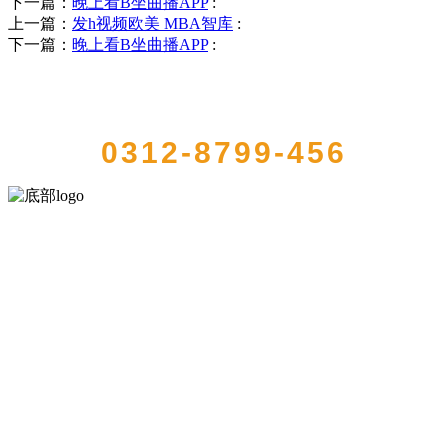
下一篇：
晚上看B坐曲播APP
:
上一篇：
发h视频欧美 MBA智库
:
下一篇：
晚上看B坐曲播APP
:
QUICK CONTACT US
0312-8799-456
河北QY千亿食品有限公司创建于1991年，是经省级注册的大型农产品
加工出口企业，注册资金2000万元，总资产1亿多元。公司产品有速冻
甜糯玉米，芦笋，青豆，草莓，花菜，青刀豆，混合菜，胡萝卜等。
服务支持
关于我们
食品安全知识