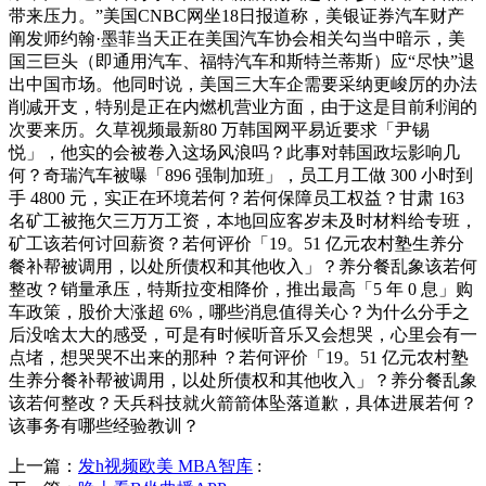
带来压力。”美国CNBC网坐18日报道称，美银证券汽车财产
阐发师约翰·墨菲当天正在美国汽车协会相关勾当中暗示，美
国三巨头（即通用汽车、福特汽车和斯特兰蒂斯）应“尽快”退
出中国市场。他同时说，美国三大车企需要采纳更峻厉的办法
削减开支，特别是正在内燃机营业方面，由于这是目前利润的
次要来历。久草视频最新80 万韩国网平易近要求「尹锡
悦」，他实的会被卷入这场风浪吗？此事对韩国政坛影响几
何？奇瑞汽车被曝「896 强制加班」，员工月工做 300 小时到
手 4800 元，实正在环境若何？若何保障员工权益？甘肃 163
名矿工被拖欠三万万工资，本地回应客岁未及时材料给专班，
矿工该若何讨回薪资？若何评价「19。51 亿元农村塾生养分
餐补帮被调用，以处所债权和其他收入」？养分餐乱象该若何
整改？销量承压，特斯拉变相降价，推出最高「5 年 0 息」购
车政策，股价大涨超 6%，哪些消息值得关心？为什么分手之
后没啥太大的感受，可是有时候听音乐又会想哭，心里会有一
点堵，想哭哭不出来的那种 ？若何评价「19。51 亿元农村塾
生养分餐补帮被调用，以处所债权和其他收入」？养分餐乱象
该若何整改？天兵科技就火箭箭体坠落道歉，具体进展若何？
该事务有哪些经验教训？
上一篇：
发h视频欧美 MBA智库
: