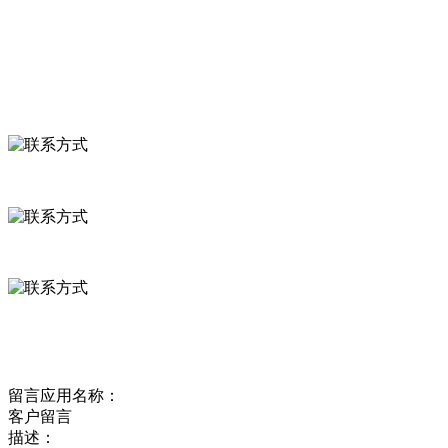
食品安全资讯
联系我们
联系方式
河北省保定市徐水县崔庄镇吴庄村
0312-8799456 18633256098
delishipin@yeah.net
给我留言
留言应用名称：
客户留言
描述：