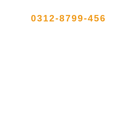
QUICK CONTACT US
0312-8799-456
加工出口企业，注册资金2000万元，总资产1亿多元。公司产品有速冻