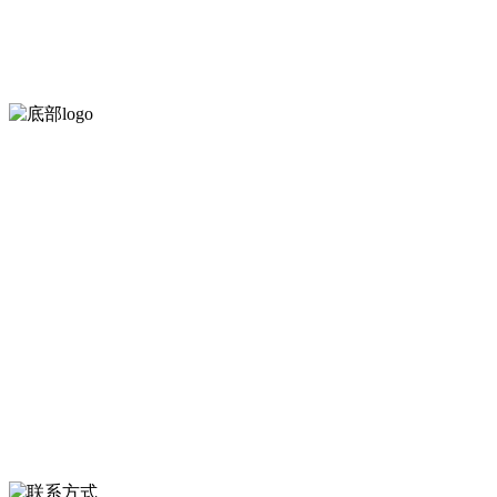
河北QY千亿食品有限公司创建于1991年，是经省级注册的大型农产品
服务支持
关于我们
食品安全知识
食品安全资讯
联系我们
联系方式