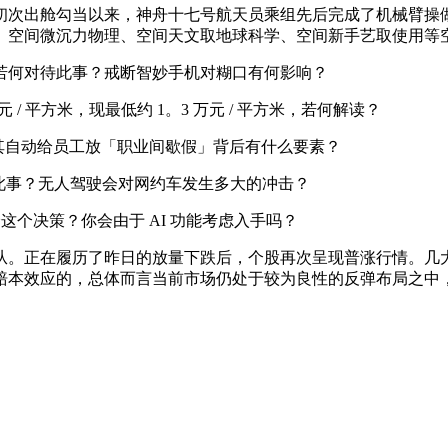
成初次出舱勾当以来，神舟十七号航天员乘组先后完成了机械臂
、空间微沉力物理、空间天文取地球科学、空间新手艺取使用等
何对待此事？戒断智妙手机对糊口有何影响？
/ 平方米，现最低约 1。3 万元 / 平方米，若何解读？
自动给员工放「职业间歇假」背后有什么要素？
此事？无人驾驶会对网约车发生多大的冲击？
评价这个决策？你会由于 AI 功能考虑入手吗？
。正在履历了昨日的放量下跌后，个股再次呈现普涨行情。几大
赔本效应的，总体而言当前市场仍处于较为良性的反弹布局之中