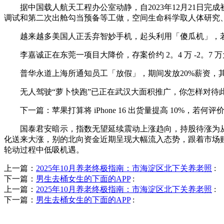
据中国载人航天工程办公室动静，自2023年12月21日完
调试和第二次出舱勾当预备等工做，空间生命科学取人体研究
越来越多美国人正丢弃智妙手机，起头利用「傻瓜机」，若
李嘉诚正在东莞一项目大降价，存案价约 2。4 万 -2。7 万元 
普华永道上海所通知员工「放假」，期间发放20%薪资，其
无人驾驶“萝卜快跑”已正在武汉大面积推广，你怎样对待
下一篇：苹果打算将 iPhone 16 出货量提高 10%，若何
国泰君安暗示，指数无望延续震动上涨趋向，持股待涨为从
化送来大涨，别的北向资金近期呈现大幅流入态势，跟着市场
轮动过程中低吸机遇。
上一篇：
2025年10月养老终极指南：市海淀区北下关养老照
:
下一篇：
男生去桶女生的下面的APP
:
上一篇：
2025年10月养老终极指南：市海淀区北下关养老照
:
下一篇：
男生去桶女生的下面的APP
: