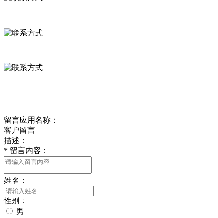
河北省保定市徐水县崔庄镇吴庄村
0312-8799456 18633256098
delishipin@yeah.net
给我留言
留言应用名称：
客户留言
描述：
*
留言内容：
姓名：
性别：
男