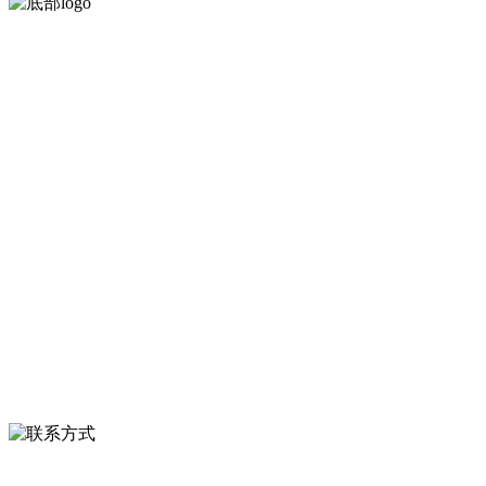
河北QY千亿食品有限公司创建于1991年，是经省级注册的大型农产品
加工出口企业，注册资金2000万元，总资产1亿多元。公司产品有速冻
甜糯玉米，芦笋，青豆，草莓，花菜，青刀豆，混合菜，胡萝卜等。
服务支持
关于我们
食品安全知识
食品安全资讯
联系我们
联系方式
河北省保定市徐水县崔庄镇吴庄村