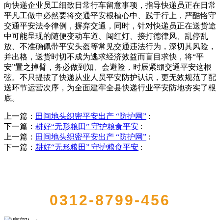
向快递企业员工细致日常行车留意事项，指导快递员正在日常
平凡工做中必然要将交通平安根植心中、践于行上，严酷恪守
交通平安法令律例，摒弃交通，同时，针对快递员正在送货途
中可能呈现的随便变动车道、闯红灯、接打德律风、乱停乱
放、不准确佩带平安头盔等常见交通违法行为，深切其风险，
并出格，送货时切不成为逃求经济效益而盲目求快，将“平
安”置之掉臂，务必做到知、会避险，时辰紧绷交通平安这根
弦。不只提拔了快递从业人员平安防护认识，更无效规范了配
送环节运营次序，为全面建牢全县快递行业平安防地夯实了根
底。
上一篇：
田间地头织密平安出产 “防护网”
:
下一篇：
耕好“无形粮田” 守护粮食平安
:
上一篇：
田间地头织密平安出产 “防护网”
:
下一篇：
耕好“无形粮田” 守护粮食平安
:
QUICK CONTACT US
0312-8799-456