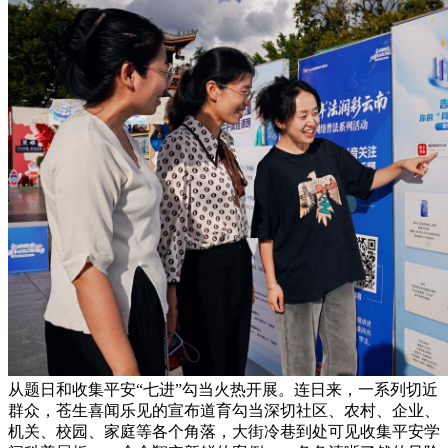
从题日和收集平安“七进”勾当火热开展。连日来，一系列切近
群众，苍生喜闻乐见的宣布道育勾当深切社区、农村、企业、
机关、校园、家庭等各个角落，大街冷巷到处可见收集平安学