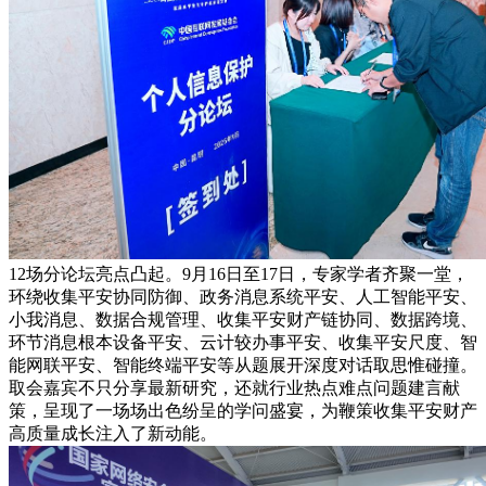
12场分论坛亮点凸起。9月16日至17日，专家学者齐聚一堂，
环绕收集平安协同防御、政务消息系统平安、人工智能平安、
小我消息、数据合规管理、收集平安财产链协同、数据跨境、
环节消息根本设备平安、云计较办事平安、收集平安尺度、智
能网联平安、智能终端平安等从题展开深度对话取思惟碰撞。
取会嘉宾不只分享最新研究，还就行业热点难点问题建言献
策，呈现了一场场出色纷呈的学问盛宴，为鞭策收集平安财产
高质量成长注入了新动能。