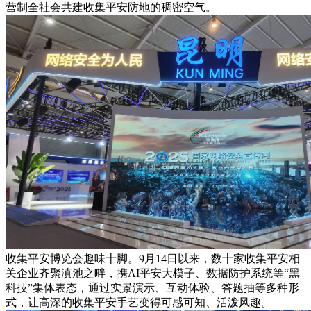
营制全社会共建收集平安防地的稠密空气。
收集平安博览会趣味十脚。9月14日以来，数十家收集平安相
关企业齐聚滇池之畔，携AI平安大模子、数据防护系统等“黑
科技”集体表态，通过实景演示、互动体验、答题抽等多种形
式，让高深的收集平安手艺变得可感可知、活泼风趣。