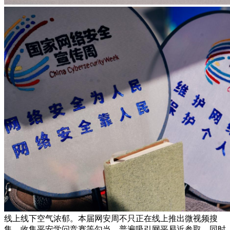
线上线下空气浓郁。本届网安周不只正在线上推出微视频搜
集、收集平安学问竞赛等勾当，普遍吸引网平易近参取，同时