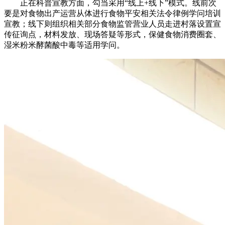
正在科普宣教方面，勾当采用“线上+线下”模式。线前次
要是对食物出产运营从体进行食物平安相关法令律例学问培训
宣教；线下则组织相关部分食物监管营业人员走进村落设置宣
传征询点，材料发放、现场答疑等形式，保健食物消费圈套、
湿米粉米酵菌酸中毒等适用学问。