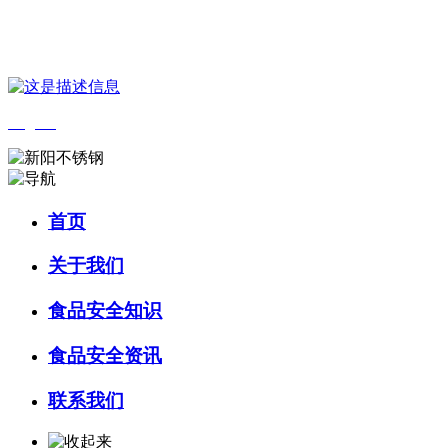
您好，欢迎来到 河北QY千亿食品 官方网站！
English
首页
关于我们
食品安全知识
食品安全资讯
联系我们