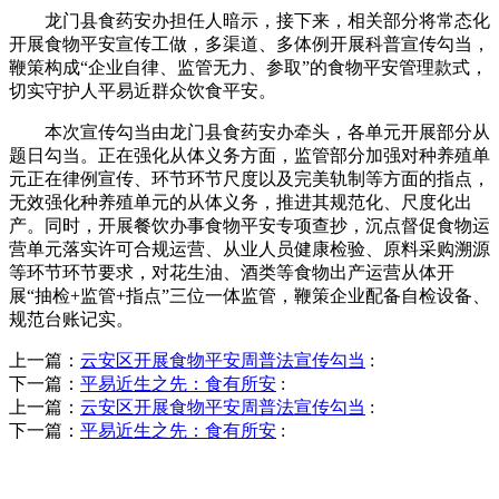
龙门县食药安办担任人暗示，接下来，相关部分将常态化
开展食物平安宣传工做，多渠道、多体例开展科普宣传勾当，
鞭策构成“企业自律、监管无力、参取”的食物平安管理款式，
切实守护人平易近群众饮食平安。
本次宣传勾当由龙门县食药安办牵头，各单元开展部分从
题日勾当。正在强化从体义务方面，监管部分加强对种养殖单
元正在律例宣传、环节环节尺度以及完美轨制等方面的指点，
无效强化种养殖单元的从体义务，推进其规范化、尺度化出
产。同时，开展餐饮办事食物平安专项查抄，沉点督促食物运
营单元落实许可合规运营、从业人员健康检验、原料采购溯源
等环节环节要求，对花生油、酒类等食物出产运营从体开
展“抽检+监管+指点”三位一体监管，鞭策企业配备自检设备、
规范台账记实。
上一篇：
云安区开展食物平安周普法宣传勾当
:
下一篇：
平易近生之先：食有所安
:
上一篇：
云安区开展食物平安周普法宣传勾当
:
下一篇：
平易近生之先：食有所安
:
QUICK CONTACT US