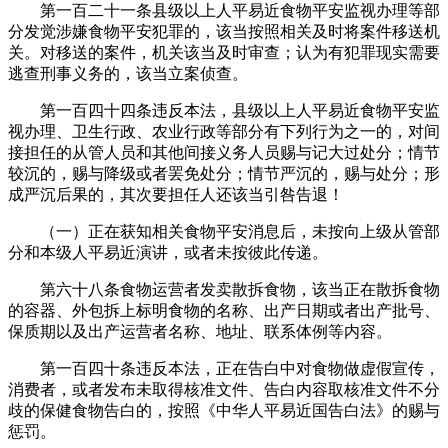
第一百二十一条县级以上人平易近食物平安监视办理等部
分发觉涉嫌食物平安犯罪的，该当按照相关及时将案件移送机
关。对移送的案件，机关该当及时审查；认为有犯罪现实需要
逃查刑事义务的，该当立案侦查。
第一百四十四条违反本法，县级以上人平易近食物平安监
视办理、卫生行政、农业行政等部分有下列行为之一的，对间
接担任的从管人员和其他间接义务人员赐与记大过处分；情节
较沉的，赐与降级或者罢免处分；情节严沉的，赐与处分；形
成严沉后果的，其次要担任人还该当引咎告退！
（一）正在获知相关食物平安消息后，未按向上级从管部
分和本级人平易近演讲，或者未按彼此传递。
第六十八条食物运营者发卖散拆食物，该当正在散拆食物
的容器、外包拆上标明食物的名称、出产日期或者出产批号、
保质期以及出产运营者名称、地址、联系体例等内容。
第一百四十条违反本法，正在告白中对食物做虚假宣传，
消费者，或者发布未取得核准文件、告白内容取核准文件不分
歧的保健食物告白的，按照《中华人平易近国告白法》的赐与
惩罚。