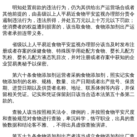
明知处置前款的违法行为，仍为其供给出产运营场合或者
其他前提的，由县级以上人平易近食物平安监视办理部分责令
遏制违法行为，违法所得，并处五万元以上十万元以下罚款；
使消费者的权益遭到损害的，该当取食物、食物添加剂出产运
营者承担连带义务。
省级以上人平易近食物平安监视办理部分该当及时发布注
册或者存案的保健食物、特殊医学用处配方食物、婴长儿配方
乳粉、婴长儿配方液态乳目次，并对注册或者存案中获知的企
业贸易奥秘予以保密。
第六十条食物添加剂运营者采购食物添加剂，照实记实食
物添加剂的名称、规格、数量、出产日期或者出产批号、保质
期、进货日期以及供货者名称、地址、联系体例等内容，并保
留相关凭证。记实和凭证保留刻日该当合适本法第五十条第二
款的。
查验人该当按照相关法令、律例的，并按照食物平安尺度
和查验规范对食物进行查验，卑沉科学，恪守职业，出具的查
验数据和结论客不雅、，不得出具虚假查验演讲。
第五十九条食物添加剂出产者该当成立食物添加剂出厂查