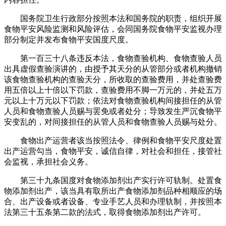
国务院卫生行政部分按照本法和国务院的职责，组织开展
食物平安风险监测和风险评估，会同国务院食物平安监视办理
部分制定并发布食物平安国度尺度。
第一百三十八条违反本法，食物查验机构、食物查验人员
出具虚假查验演讲的，由授予其天分的从管部分或者机构撤销
该食物查验机构的查验天分，所收取的查验费用，并处查验费
用五倍以上十倍以下罚款，查验费用不脚一万元的，并处五万
元以上十万元以下罚款；依法对食物查验机构间接担任的从管
人员和食物查验人员赐与罢免或者处分；导致发生严沉食物平
安变乱的，对间接担任的从管人员和食物查验人员赐与处分。
食物出产运营者该当按照法令、律例和食物平安尺度处置
出产运营勾当，食物平安，诚信自律，对社会和担任，接管社
会监视，承担社会义务。
第三十九条国度对食物添加剂出产实行许可轨制。处置食
物添加剂出产，该当具有取所出产食物添加剂品种相顺应的场
合、出产设备或者设备、专业手艺人员和办理轨制，并按照本
法第三十五条第二款的法式，取得食物添加剂出产许可。