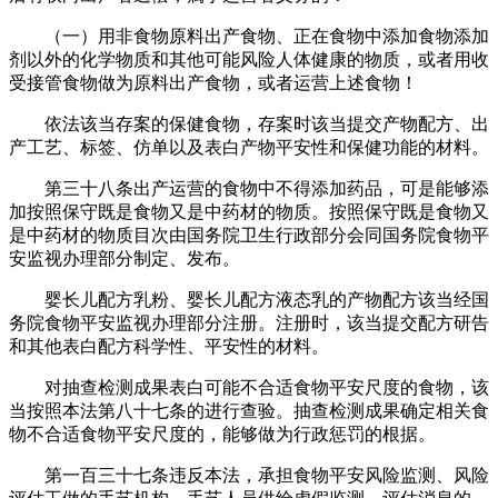
（一）用非食物原料出产食物、正在食物中添加食物添加
剂以外的化学物质和其他可能风险人体健康的物质，或者用收
受接管食物做为原料出产食物，或者运营上述食物！
依法该当存案的保健食物，存案时该当提交产物配方、出
产工艺、标签、仿单以及表白产物平安性和保健功能的材料。
第三十八条出产运营的食物中不得添加药品，可是能够添
加按照保守既是食物又是中药材的物质。按照保守既是食物又
是中药材的物质目次由国务院卫生行政部分会同国务院食物平
安监视办理部分制定、发布。
婴长儿配方乳粉、婴长儿配方液态乳的产物配方该当经国
务院食物平安监视办理部分注册。注册时，该当提交配方研告
和其他表白配方科学性、平安性的材料。
对抽查检测成果表白可能不合适食物平安尺度的食物，该
当按照本法第八十七条的进行查验。抽查检测成果确定相关食
物不合适食物平安尺度的，能够做为行政惩罚的根据。
第一百三十七条违反本法，承担食物平安风险监测、风险