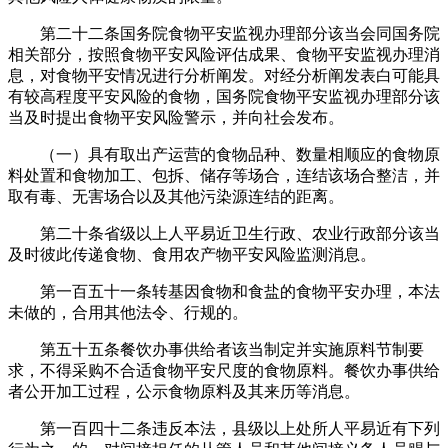
第二十二条国务院食物平安监视办理部分该当会同国务院
相关部分，按照食物平安风险评估成果、食物平安监视办理消
息，对食物平安情况进行分析阐发。对经分析阐发表白可能具
有较高程度平安风险的食物，国务院食物平安监视办理部分该
当及时提出食物平安风险警示，并向社会发布。
（一）具有取出产运营的食物品种、数量相顺应的食物原
料处置和食物加工、包拆、储存等场合，连结该场合整洁，并
取有毒、无害场合以及其他污染源连结的距离。
第二十条省级以上人平易近卫生行政、农业行政部分该当
及时彼此传递食物、食用农产物平安风险监测消息。
第一百五十一条转基因食物和食盐的食物平安办理，本法
未做的，合用其他法令、行规的。
第五十五条餐饮办事供给者该当制定并实施原料节制要
求，不得采购不合适食物平安尺度的食物原料。餐饮办事供给
者公开加工过程，公示食物原料及其来历等消息。
第一百四十二条违反本法，县级以上处所人平易近有下列