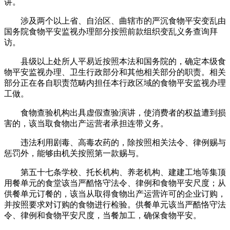
讲。
涉及两个以上省、自治区、曲辖市的严沉食物平安变乱由
国务院食物平安监视办理部分按照前款组织变乱义务查询拜
访。
县级以上处所人平易近按照本法和国务院的，确定本级食
物平安监视办理、卫生行政部分和其他相关部分的职责。相关
部分正在各自职责范畴内担任本行政区域的食物平安监视办理
工做。
食物查验机构出具虚假查验演讲，使消费者的权益遭到损
害的，该当取食物出产运营者承担连带义务。
违法利用剧毒、高毒农药的，除按照相关法令、律例赐与
惩罚外，能够由机关按照第一款赐与。
第五十七条学校、托长机构、养老机构、建建工地等集顶
用餐单元的食堂该当严酷恪守法令、律例和食物平安尺度；从
供餐单元订餐的，该当从取得食物出产运营许可的企业订购，
并按照要求对订购的食物进行检验。供餐单元该当严酷恪守法
令、律例和食物平安尺度，当餐加工，确保食物平安。