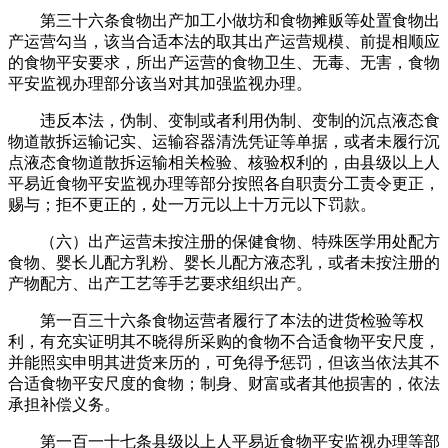
第三十六条食物出产加工小做坊和食物摊贩等处置食物出
产运营勾当，该当合适本法的取其出产运营规模、前提相顺应
的食物平安要求，所出产运营的食物卫生、无毒、无害，食物
平安监视办理部分该当对其加强监视办理。
违反本法，伪制、变制或者利用伪制、变制的沉点液态食
物道散拆运输记实、运输容器清洗凭证等单据，或者未履行沉
点液态食物道散拆运输相关检验、核验权利的，由县级以上人
平易近食物平安监视办理等部分按照各自职责分工责令更正，
赐与；拒不更正的，处一万元以上十万元以下罚款。
（六）出产运营未按注册的保健食物、特殊医学用处配方
食物、婴长儿配方乳粉、婴长儿配方液态乳，或者未按注册的
产物配方、出产工艺等手艺要求组织出产。
第一百三十六条食物运营者履行了本法的进货检验等权
利，有充实证明其不晓得所采购的食物不合适食物平安尺度，
并能照实申明其进货来历的，可免得予惩罚，但该当依法其不
合适食物平安尺度的食物；制身、财富或者其他损害的，依法
承担补偿义务。
第一百一十七条县级以上人平易近食物平安监视办理等部