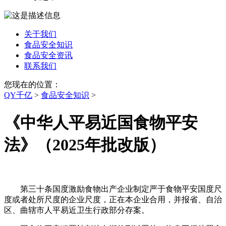
关于我们
食品安全知识
食品安全资讯
联系我们
您现在的位置：
QY千亿
>
食品安全知识
>
《中华人平易近国食物平安
法》（2025年批改版）
第三十条国度激励食物出产企业制定严于食物平安国度尺
度或者处所尺度的企业尺度，正在本企业合用，并报省、自治
区、曲辖市人平易近卫生行政部分存案。