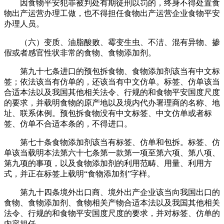
因食物平安犯罪被判处有期徒刑以罚的，终身不得处置食
物出产运营办理工做，也不得担任食物出产运营企业食物平安
办理人员。
（六）变质、油脂酸败、霉变生虫、不洁、混有异物、掺
假或者感官性状非常的食物、食物添加剂。
第九十七条进口的预包拆食物、食物添加剂该当有中文标
签；依法该当有仿单的，还该当有中文仿单。标签、仿单该当
合适本法以及我国其他相关法令、行规的和食物平安国度尺度
的要求，并载明食物的原产地以及境内代办署理商的名称、地
址、联系体例。预包拆食物没有中文标签、中文仿单或者标
签、仿单不合适本条的，不得进口。
第七十条食物添加剂该当有标签、仿单和包拆。标签、仿
单该当载明本法第六十七条第一款第一项至第六项、第八项、
第九项的事项，以及食物添加剂的利用范畴、用量、利用方
式，并正在标签上载明“食物添加剂”字样。
第九十四条境外出口商、境外出产企业该当向我国出口的
食物、食物添加剂、食物相关产物合适本法以及我国其他相关
法令、行规的和食物平安国度尺度的要求，并对标签、仿单的
内容担任。