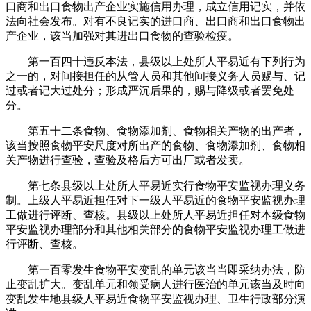
口商和出口食物出产企业实施信用办理，成立信用记实，并依
法向社会发布。对有不良记实的进口商、出口商和出口食物出
产企业，该当加强对其进出口食物的查验检疫。
第一百四十违反本法，县级以上处所人平易近有下列行为
之一的，对间接担任的从管人员和其他间接义务人员赐与、记
过或者记大过处分；形成严沉后果的，赐与降级或者罢免处
分。
第五十二条食物、食物添加剂、食物相关产物的出产者，
该当按照食物平安尺度对所出产的食物、食物添加剂、食物相
关产物进行查验，查验及格后方可出厂或者发卖。
第七条县级以上处所人平易近实行食物平安监视办理义务
制。上级人平易近担任对下一级人平易近的食物平安监视办理
工做进行评断、查核。县级以上处所人平易近担任对本级食物
平安监视办理部分和其他相关部分的食物平安监视办理工做进
行评断、查核。
第一百零发生食物平安变乱的单元该当当即采纳办法，防
止变乱扩大。变乱单元和领受病人进行医治的单元该当及时向
变乱发生地县级人平易近食物平安监视办理、卫生行政部分演