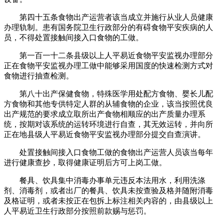
第四十五条食物出产运营者该当成立并施行从业人员健康
办理轨制。患有国务院卫生行政部分的有碍食物平安疾病的人
员，不得处置接触间接入口食物的工做。
第一百一十二条县级以上人平易近食物平安监视办理部分
正在食物平安监视办理工做中能够采用国度的快速检测方式对
食物进行抽查检测。
第八十出产保健食物，特殊医学用处配方食物、婴长儿配
方食物和其他专供特定人群的从辅食物的企业，该当按照优良
出产规范的要求成立取所出产食物相顺应的出产质量办理系
统，按期对该系统的运转环境进行自查，其无效运转，并向所
正在地县级人平易近食物平安监视办理部分提交自查演讲。
处置接触间接入口食物工做的食物出产运营人员该当每年
进行健康查抄，取得健康证明后方可上岗工做。
餐具、饮具集中消毒办事单元违反本法用水，利用洗涤
剂、消毒剂，或者出厂的餐具、饮具未按查验及格并随附消毒
及格证明，或者未按正在包拆上标注相关内容的，由县级以上
人平易近卫生行政部分按照前款赐与惩罚。