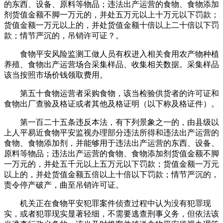
的东西、设备、原料等物品；违法出产运营的食物、食物添加
剂货值金额不脚一万元的，并处五万元以上十万元以下罚款；
货值金额一万元以上的，并处货值金额十倍以上二十倍以下罚
款；情节严沉的，吊销许可证？。
食物平安风险监测工做人员有权进入相关食用农产物种植
养殖、食物出产运营场合采集样品、收集相关数据。采集样品
该当按照市场价钱领取费用。
第五十食物运营者采购食物，该当检验供货者的许可证和
食物出厂查验及格证或者其他及格证明（以下称及格证件）。
第一百二十五条违反本法，有下列景象之一的，由县级以
上人平易近食物平安监视办理部分违法所得和违法出产运营的
食物、食物添加剂，并能够用于违法出产运营的东西、设备、
原料等物品；违法出产运营的食物、食物添加剂货值金额不脚
一万元的，并处五千元以上五万元以下罚款；货值金额一万元
以上的，并处货值金额五倍以上十倍以下罚款；情节严沉的，
责令停产破产，曲至吊销许可证。
机关正在食物平安犯罪案件侦查过程中认为没有犯罪现
实，或者犯罪现实显著轻细，不需要逃查刑事义务，但依法该