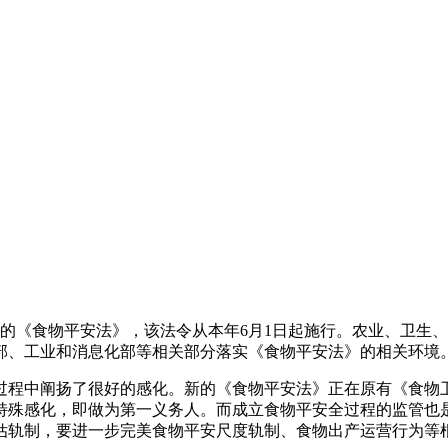
的《食物平安法》，该法令从本年6月1日起施行。农业、卫生
生部、工业和消息化部等相关部分落实《食物平安法》的相关环境
过程中阐扬了很好的感化。新的《食物平安法》正在原有《食物
特殊感化，即做为第一义务人。而成立食物平安全过程的监管也
估轨制，要进一步完美食物平安尺度轨制、食物出产运营行为等