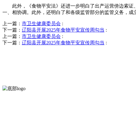
此外，《食物平安法》还进一步明白了出产运营傍边索证、
一、相协调。此外，还明白了和各级监管部分的监管义务，成
上一篇：
市卫生健康委员会
:
下一篇：
辽阳县开展2025年食物平安宣传周勾当
:
上一篇：
市卫生健康委员会
:
下一篇：
辽阳县开展2025年食物平安宣传周勾当
:
河北QY千亿食品有限公司创建于1991年，是经省级注册的大型农产品
服务支持
关于我们