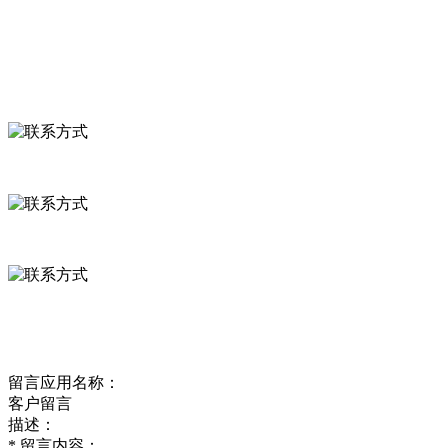
食品安全资讯
联系我们
联系方式
河北省保定市徐水县崔庄镇吴庄村
0312-8799456 18633256098
delishipin@yeah.net
给我留言
留言应用名称：
客户留言
描述：
*
留言内容：