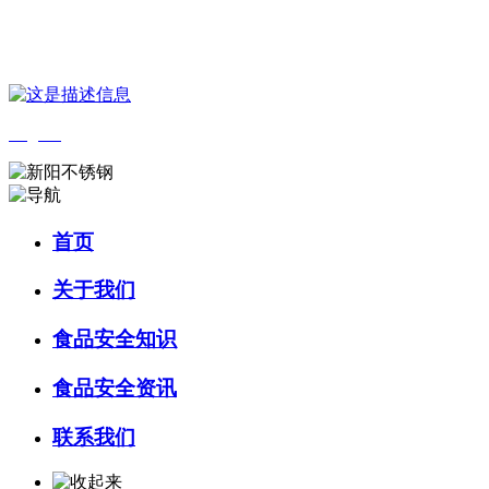
您好，欢迎来到 河北QY千亿食品 官方网站！
English
首页
关于我们
食品安全知识
食品安全资讯
联系我们