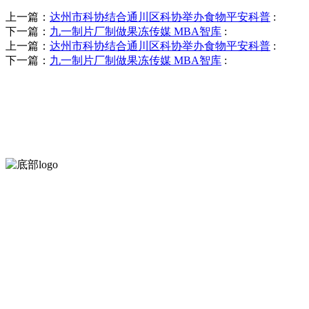
上一篇：
达州市科协结合通川区科协举办食物平安科普
:
下一篇：
九一制片厂制做果冻传媒 MBA智库
:
上一篇：
达州市科协结合通川区科协举办食物平安科普
:
下一篇：
九一制片厂制做果冻传媒 MBA智库
:
河北QY千亿食品有限公司创建于1991年，是经省级注册的大型农产品
服务支持
关于我们
食品安全知识